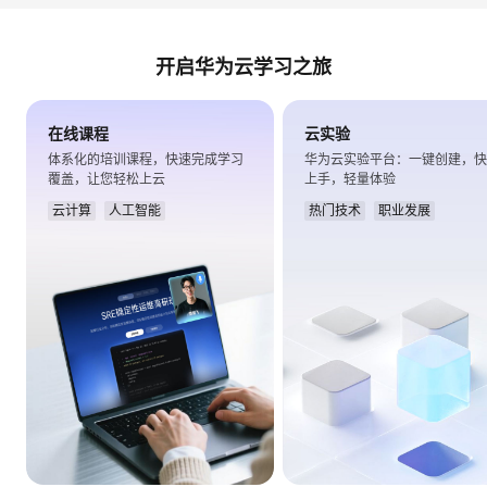
开启华为云学习之旅
在线课程
云实验
体系化的培训课程，快速完成学习
华为云实验平台：一键创建，快
覆盖，让您轻松上云
上手，轻量体验
云计算
人工智能
热门技术
职业发展