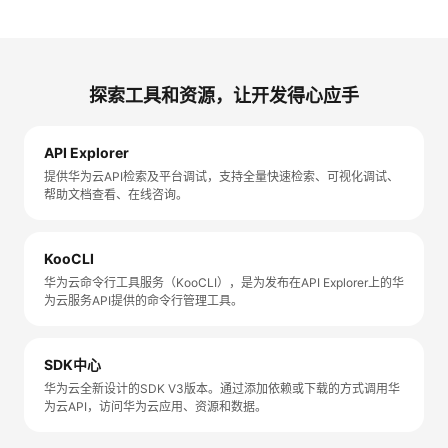
探索工具和资源，让开发得心应手
API Explorer
提供华为云API检索及平台调试，支持全量快速检索、可视化调试、
帮助文档查看、在线咨询。
KooCLI
华为云命令行工具服务（KooCLI），是为发布在API Explorer上的华
为云服务API提供的命令行管理工具。
SDK中心
华为云全新设计的SDK V3版本。通过添加依赖或下载的方式调用华
为云API，访问华为云应用、资源和数据。