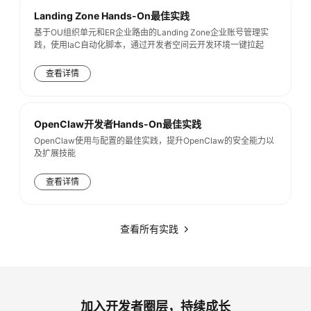
持
建
证
实
的
Landing Zone Hands-On最佳实践
基于OU组织单元和ER企业路由的Landing Zone企业账号管理实
议
验
收
践，使用IaC自动化脚本，通过开发者空间云开发环境一键拉起
查看详情
藏
OpenClaw开发者Hands-On最佳实践
OpenClaw使用与配置的最佳实践，提升OpenClaw的安全能力以
及扩展技能
查看详情
查看所有实践
加入开发者圈层，持续成长