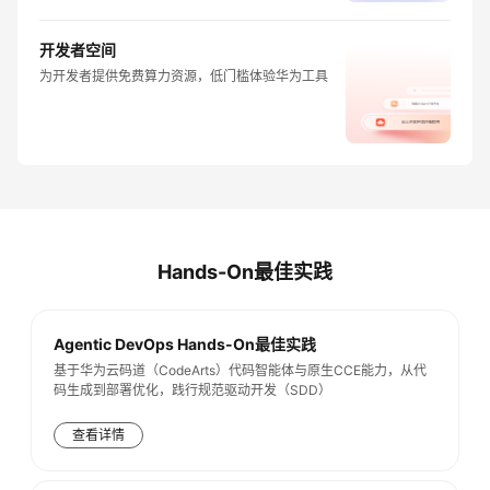
我
注
的
开
开发者空间
的
Programs
发
为开发者提供免费算力资源，低门槛体验华为工具
支
者
持
学
我
堂
Hands-On最佳实践
的
我
我
技
的
Agentic DevOps Hands-On最佳实践
的
我
基于华为云码道（CodeArts）代码智能体与原生CCE能力，从代
码生成到部署优化，践行规范驱动开发（SDD）
术
云
课
的
我
查看详情
支
声
程
认
的
我