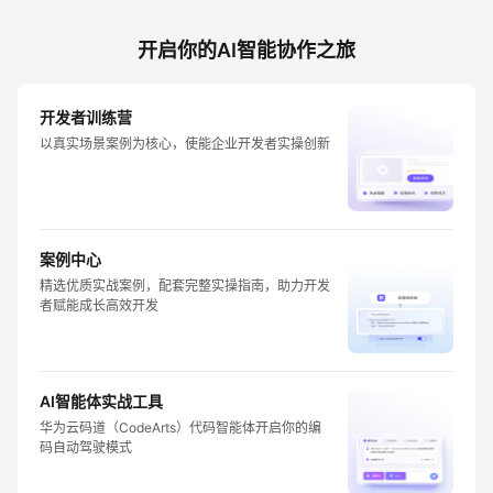
者
开启你的AI智能协作之旅
我
开发者训练营
以真实场景案例为核心，使能企业开发者实操创新
的
我
博
的
我
客
论
的
我
案例中心
精选优质实战案例，配套完整实操指南，助力开发
坛
圈
的
我
者赋能成长高效开发
子
直
的
我
AI智能体实战工具
我
播
活
的
华为云码道（CodeArts）代码智能体开启你的编
码自动驾驶模式
我
动
关
的