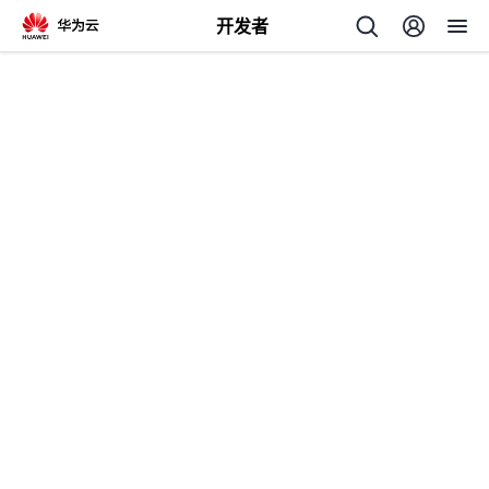
开发者
返
回
个
我
人
的
主
开
页
发