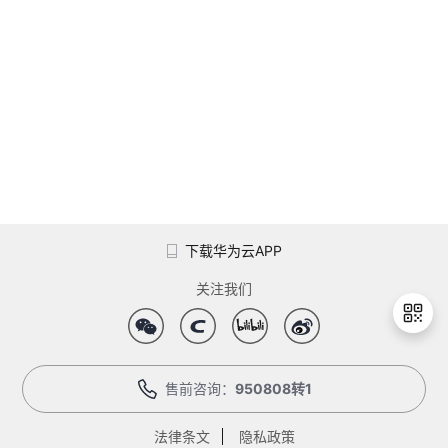
者
我
的
我
博
的
我
客
论
的
我
下载华为云APP
坛
圈
的
我
关注我们
子
直
的
我
我
播
活
的
售前咨询：
950808转1
退
出
我
动
关
的
登
法律条文
隐私政策