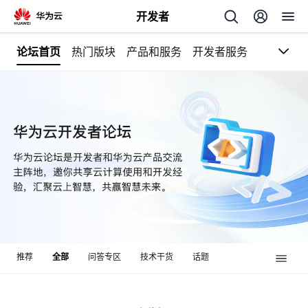
开发者
论坛首页
热门版块
产品和服务
开发者服务
解决方案
返
回
个
我
人
的
主
推荐
全部
问答专区
技术干货
话题
开
页
发