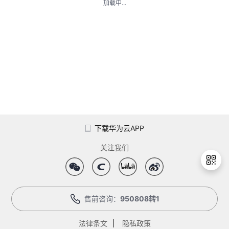
加载中...
者
我
的
我
博
的
我
客
论
的
我
下载华为云APP
坛
圈
的
我
关注我们
子
直
的
我
我
播
活
的
售前咨询：
950808转1
退
出
我
动
关
的
登
法律条文
隐私政策