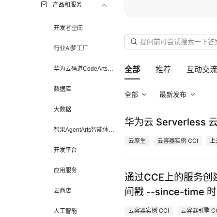
产品和服务
开发者空间
行业AI梦工厂
华为云码道CodeArts代
全部
推荐
互动交
码智能体
数据库
全部
最新发布
大数据
华为云 Serverle
智果AgentArts智能体平
台
云原生
云容器实例 CCI
上
开发平台
应用服务
通过CCE上的服务创建
间戳 --since-tim
云商店
云容器实例 CCI
云容器引擎 C
人工智能