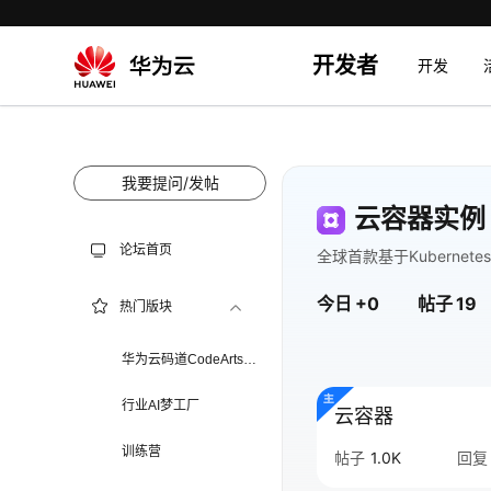
开发者
开发
我要提问/发帖
云容器实例
论坛首页
全球首款基于Kubernetes
今日
+0
帖子
19
热门版块
华为云码道CodeArts代
码智能体
行业AI梦工厂
云容器
训练营
帖子
1.0K
回复