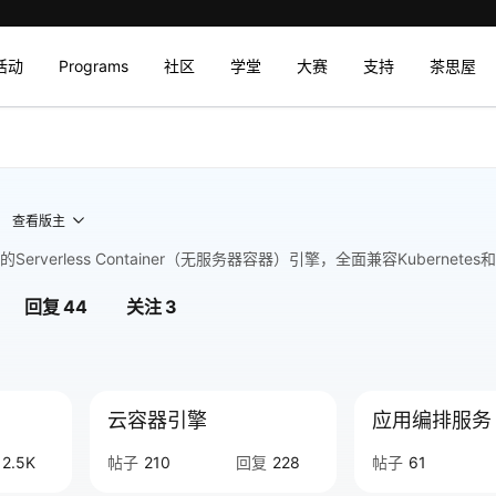
活动
Programs
社区
学堂
大赛
支持
茶思屋
查看版主
的Serverless Container（无服务器容器）引擎，全面兼容Kubernete
回复
44
关注
3
云容器引擎
应用编排服务
2.5K
帖子
210
回复
228
帖子
61