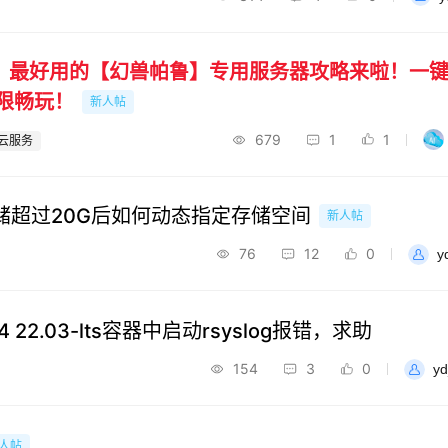
最好用的【幻兽帕鲁】专用服务器攻略来啦！一键部
无限畅玩！
新人帖
679
1
1
s云服务
储超过20G后如何动态指定存储空间
新人帖
76
12
0
y
h64 22.03-lts容器中启动rsyslog报错，求助
154
3
0
y
人帖