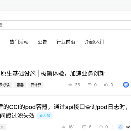
流
热门活动
公告
行业前沿
介绍/入门
ss 云原生基础设施 | 极简体验，加速业务创新
35
0
0
云必读
容器
云计算
的CCI的pod容器，通过api接口查询pod日志时，--
e 时间戳过滤失效
新人帖
161
6
0
yd
CE