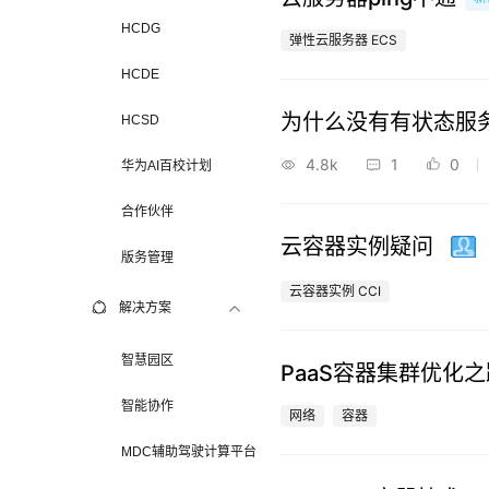
赛
HCDG
弹性云服务器 ECS
HCDE
为什么没有有状态服务（S
HCSD
4.8k
1
0
华为AI百校计划
合作伙伴
云容器实例疑问
版务管理
云容器实例 CCI
解决方案
智慧园区
PaaS容器集群优化之
智能协作
网络
容器
MDC辅助驾驶计算平台