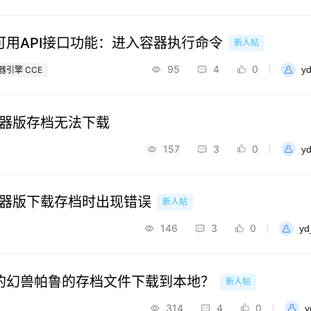
用API接口功能：进入容器执行命令
新人帖
95
4
0
y
器引擎 CCE
容器版存档无法下载
157
3
0
y
容器版下载存档时出现错误
新人帖
146
3
0
yd
的幻兽帕鲁的存档文件下载到本地？
新人帖
314
4
0
y