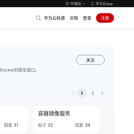
中国站
华为云App
华为云码道
文档
登录
注册
关注
s和Docker的原生接口。
1
2
容器镜像服务
回复
31
帖子
22
回复
34