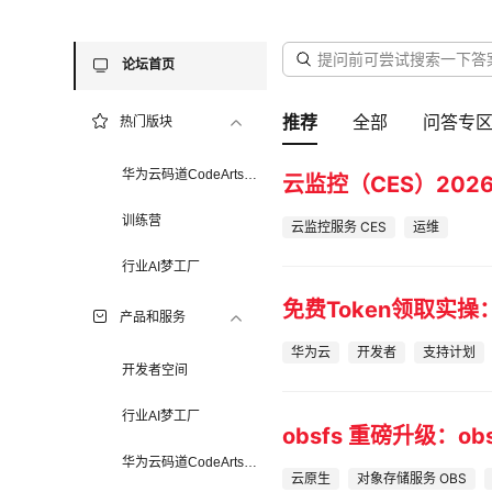
论坛首页
热门版块
推荐
全部
问答专
华为云码道CodeArts代
云监控（CES）20
码智能体
训练营
云监控服务 CES
运维
行业AI梦工厂
免费Token领取实
产品和服务
华为云
开发者
支持计划
开发者空间
行业AI梦工厂
obsfs 重磅升级：
华为云码道CodeArts代
云原生
对象存储服务 OBS
码智能体