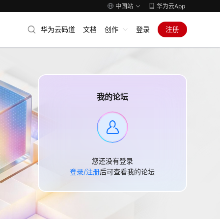
中国站
华为云App
华为云码道
文档
创作
登录
注册
我的论坛
您还没有登录
登录
/
注册
后可查看我的论坛