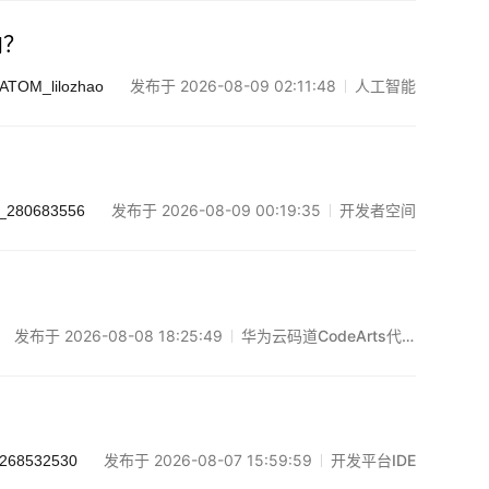
向？
发布于 2026-08-09 02:11:48
人工智能
ATOM_lilozhao
发布于 2026-08-09 00:19:35
开发者空间
_280683556
发布于 2026-08-08 18:25:49
华为云码道CodeArts代
码智能体
发布于 2026-08-07 15:59:59
开发平台IDE
268532530