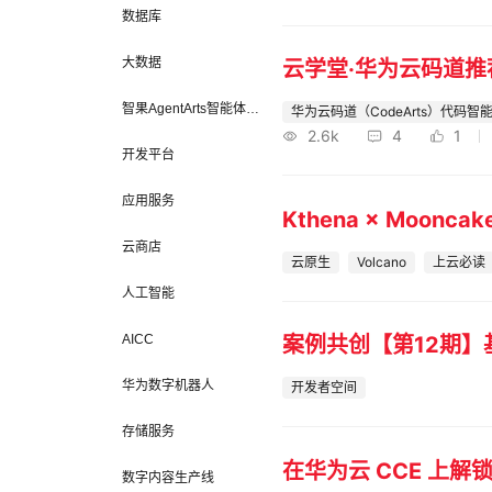
数据库
大数据
云学堂·华为云码道
智果AgentArts智能体平
华为云码道（CodeArts）代码智
台
2.6k
4
1
开发平台
应用服务
Kthena × Moo
云商店
云原生
Volcano
上云必读
人工智能
AICC
案例共创【第12期】
华为数字机器人
开发者空间
存储服务
在华为云 CCE 上解锁 
数字内容生产线