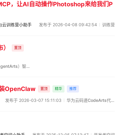
P，让AI自动操作Photoshop来给我们P
发布于 2026-04-08 09:42:54
训练营
为云训练营小助手
布）
置顶
entArts）智能
OpenClaw
置顶
精华
推荐
发布于 2026-03-07 15:11:03
华为云码道CodeArts代
码智能体
发布于 2025-12-05 07:13:47
开发者空间
者空间小助手