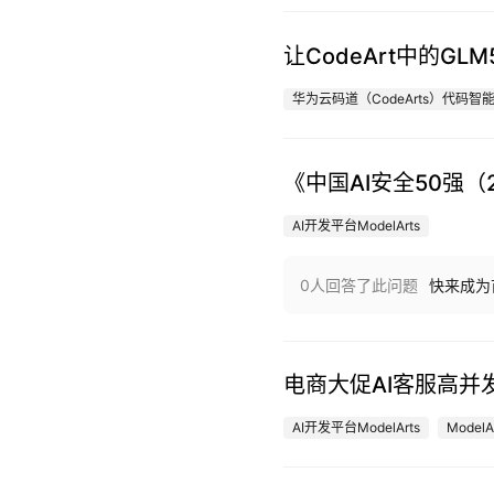
让CodeArt中的G
华为云码道（CodeArts）代码智
《中国AI安全50强（
AI开发平台ModelArts
0人回答了此问题
快来成为
电商大促AI客服高
AI开发平台ModelArts
ModelAr