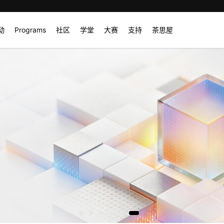
动
Programs
社区
学堂
大赛
支持
茶思屋