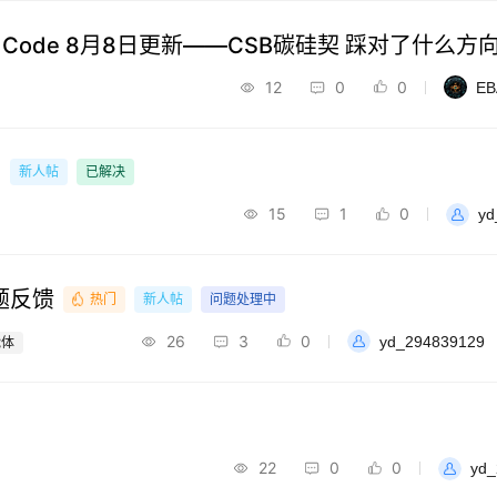
e Code 8月8日更新——CSB碳硅契 踩对了什么方
12
0
0
EB
？
新人帖
已解决
15
1
0
yd
题反馈
热门
新人帖
问题处理中
26
3
0
yd_294839129
能体
22
0
0
yd_