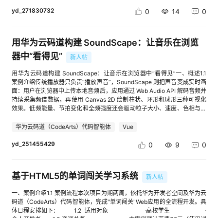
全组放行3306端口。无论是rds还是f服务器的，初始化数据库成功，这里两
理应用，也能反向辅助我整理最终提交材料。它把指导书中的评分维度和提
问题来验证一下。注意：由于本应用的开发是Agent自动生成的，每次提问
者位于同一子网，使用内网ip即可，否则需要弹性公网IP配置环境变量编辑
yd_271830732
0
14
0
交要求产品化，形成项目档案、里程碑、评分证据、智能体提示词和案例文
生成的代码及最后的运行结果均存在出入，开发者可根据自己的需求，调教
配置 启动
档生成几个模块，让整个实习项目从开发到提交都更加清晰。## 二、作品
模型生成自己想要的结果。若想体验与案例一样的结果，请下载或克隆源码
链接作品演示地址：https://campflow-tj-20260726.obs-website.cn-
至本地运行（如有开发经验，可按下述步骤操作）。本地运行注意事项：修
east-3.myhuaweicloud.com/案例中心链接：
改app.py文件中的API配置：# API配置API_URL =
用华为云码道构建 SoundScape：让音乐在浏览
https://devstation.connect.huaweicloud.com/space/devportal/casecent
"YOUR_API_URL"API_KEY = "YOUR_API_KEY"MODEL_NAME =
器中“看得见”
er/11272f6a85244aad99d738b32bac093c/2## 三、技术选型本项目采
新人帖
"YOUR_MODEL_NAME"YOUR_MODEL_NAME：替换为步骤"2.2 领取华为
用纯静态前端方案，核心技术如下：- CodeArts Agent：辅助需求分析、架
云MaaS平台大模型Tokens福利"中获取的模型名称。YOUR_API_URL：替
用华为云码道构建 SoundScape：让音乐在浏览器中“看得见”一、概述1.1
构设计、功能开发、测试部署和案例文档整理- HTML / CSS /
换为步骤"2.2 领取华为云MaaS平台大模型Tokens福利"中获取的API地址。
案例介绍传统播放器只负责“播放声音”，SoundScape 则把声音变成实时画
JavaScript：实现页面结构、交互逻辑和响应式布局- localStorage：在浏
YOUR_API_KEY：替换为步骤"2.2 领取华为云MaaS平台大模型Tokens福
面：用户在浏览器中上传本地音频后，应用通过 Web Audio API 解码音频并
览器本地保存项目档案、里程碑、评分证据和开发记录- 华为云 OBS：托管
利"中获取的API Key。本地需要安装Python开发环境并安装依赖：pip
持续采集频谱数据，再使用 Canvas 2D 绘制柱状、环形和球形三种可视化
静态网站并提供公网访问地址- Node.js assert：对得分计算、数据模型和文
install flask==3.0.0pip install requests==2.31.0进入项目目录下，使用以
效果。低频能量、节拍变化和全频强度还会驱动粒子大小、速度、色相与画
档生成逻辑进行基础测试选择纯静态方案的原因是训练营项目更看重完整交
下命令执行程序：python app.py至此，华为云码道+MaaS：AI智能小助手
面节奏，实现音画同步的沉浸式体验。本案例以华为云码道（CodeArts）代
付闭环。静态 Web 应用部署简单、依赖少、访问稳定，适合快速完成从代
的双擎驱动案例已全部完成。五、反馈改进建议如您在案例实操过程中遇到
码智能体为辅助开发工具，围绕“需求梳理、架构设计、核心引擎实现、页
码构建到华为云部署的全过程。## 四、需求分析根据训练营指导书，项目
华为云码道（CodeArts）代码智能体
Vue
问题或有改进建议，可以到论坛帖评论区反馈即可，我们会及时响应处理，
面联调、运行验收和生产构建”完成一个 Vue 3 单页应用。项目全部在浏览
成果需要包含可运行应用、案例文档、演示链接或视频，并且 Web 类应用
谢谢！*本案例由开发者：JeffDing提供，华为开发者空间案例中心优化并
器端处理音频，不需要后端服务，也不会主动上传用户的音频文件。案例技
yd_251455429
需要部署到华为云。评分维度包括创新易用、功能完备、技术能力、文档完
0
9
0
收录。欢迎扫码加入华为云Inspire创想者大会实战训练营技术交流群 扫码获
术选型如下：华为云码道（CodeArts）代码智能体：辅助分析需求、理解代
整性和参与度。围绕这些要求，我将需求拆成五个方向：1. 成果管理：记录
取更多训练营资讯
码、生成实现建议和排查问题。Vue 3 + Vite：构建组件化前端应用并提供
项目名称、应用方向、技术栈、演示链接和案例链接。2. 过程管理：把学
开发、构建与预览能力。Web Audio API：完成音频解码、播放控制和实时
习、开发、部署、发布等训练营节点转化为里程碑。3. 智能体协作：自动生
基于HTML5的单词闯关学习系统
新人帖
频谱采集。Canvas 2D：完成频谱、拟 3D 球形点阵、粒子和氛围光效绘
成适合 CodeArts Agent 的阶段性提示词。4. 评分证据：按评分维度整理证
制。1.2 适用对象个人开发者高校学生Web 前端开发者对音频处理、数据可
据项、完成状态、说明和链接。5. 文档发布：根据项目档案和证据清单生成
一、案例介绍1.1 案例流程本次项目为期两周，依托华为开发者空间及华为云
视化或创意编程感兴趣的开发者1.3 案例时间本案例总时长预计 90 分钟，不
案例 Markdown 草稿。这样做的好处是，项目不只是“做完一个页面”，而是
码道（CodeArts）代码智能体，完成"单词闯关"Web应用的全流程开发。具
包含首次下载安装开发工具和依赖包所需时间。1.4 案例流程说明：使用码
把提交要求转化成了可以持续检查的工作流。## 五、系统架构设计
体日程安排如下： 1.2 适用对象 ·高校学生 ·
道梳理上传、播放、可视化、主题切换和截图等需求，形成验收标准；准备
CampFlow 的整体结构比较轻量：```text用户浏览器 ├─ index.html：应