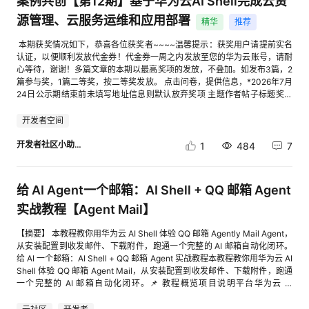
案例共创【第12期】基于华为云AI Shell完成云资
AI Shell 辅助生成方案和代码； 2. 使用 FunctionGraph 运行巡检任务； 3.
台华为云 ECS，完成了一个可浏览、可评价、可管理、可统计并可在线访问
Shell 使用指导2.1 获取访问秘钥AK 是Access Key（访问密钥）的缩写, 用
自动化脚本。AI Shell 创建 x86_64 ECS 并准备构建环境。ECS 完成源码同
摘要。增加菜品分类筛选、价格区间筛选和排行榜。部署到华为云服务器，
不购买 ECS、RDS、数据库、付费存储或公网带宽； 4. 使用 Python 实
的食堂菜品评价管理系统原型。对于前端初学者而言，最有效的学习方式之
于标识用户身份的唯一 ID, 通常公开传输。SK 是Secret Key（秘密密钥）
步、工具链配置、固件编译。用户下载固件产物，并按需销毁 ECS。案例步
源管理、云服务运维和应用部署
并使用 Nginx 与 PM2 保持服务运行。将图片保存到华为云对象存储，减少
精华
推荐
现； 5. 通过 inventory.json 模拟资源清单； 6. 通过 rules.yaml 定义命名、
一，是先完成一个真实项目，再围绕项目中遇到的问题逐步学习输入框、表
的缩写，用于生成请求签名的保密密钥，仅用户和服务端持有。其核心功能
骤0. 进入 AIShell参考教程探索智能 Shell 交互新范式 详解 AI Shell 完整用
外链图片失效问题。11 实验总结本实验以完成训练营任务为目标，选择业务
标签、过期时间、闲置和公开访问检查规则； 7. 输出 Markdown 和 JSON
单验证、localStorage、服务器、Nginx、后端和数据库。华为云码道在本
是通过对称加密机制验证请求发送者的合法性，防止未授权访问。开发者配
法或者产品文档AI Shell，云上开发运维效率升级 进入到 AI Shell 界面进入
边界清晰的校园食堂菜品评价场景，利用华为云码道完成了从需求分析、数
本期获奖情况如下，恭喜各位获奖者~~~~温馨提示：获奖用户请提前实名
两种报告； 8. 给出 GitCode 仓库目录结构。AI Shell 根据该约束生成项目
案例中的价值不仅是生成代码，更重要的是帮助开发者理解代码、定位问题
置 AK/SK，等同于在 AI Shell 中进行身份信息认证。可以参考获取AK/SK文
到 AIShell 我们应该能看如下界面，和我们常用的 OpenCode、AtomCode
据库设计到代码生成、运行验证、代码审查和文档整理的完整过程。项目采
认证，以便顺利发放代金券！代金券一周之内发放至您的华为云账号，请耐
目录和代码，并明确标注方案不使用付费服务。6. 项目结构AI Shell 最终生
并持续迭代。5.4 在线 Demo 演示项目已经部署到华为云 ECS，可通过公网
档。备注：如果已有访问密钥，本步骤可以忽略。2.2 登录进入 AI Shell 环
等产品类似，可以输入：1. 使用 xiaohong-build-skill此处，我们不再介绍
用单体 Node.js 架构，功能覆盖普通用户菜品浏览、搜索、评价与平均分展
心等待，谢谢！多篇文章的本期以最高奖项的发放，不叠加。如发布3篇，2
成的项目结构如下：cloud-health-checker/ ├── config/ │ ├──
访问。网页演示链接已补充到本节评论区。使用说明：当前项目为前端演示
境登录进入开发者空间官网，从侧边栏快捷入口一键拉起 AI Shell。同意华
AIShell 的详细功能和能力，留给大家自行探索。首先我们输入/确认一下所
示，以及管理员登录、菜品增删改查和评价记录查看。SQLite 自动初始化
篇参与奖，1篇二等奖，按二等奖发放。 点击问卷，提供信息，*2026年7月
inventory.json # 模拟资源清单 │ ├── inventory.json.redacted # 公开投
版本，数据保存在访问者自己的浏览器中。不同设备、不同浏览器之间的数
为云开发者服务协议、隐私声明及开发平台协议。同意将临时访问凭据
有功能是否都已经开启（默认是开启了所有的功能），如下图：虽然我们一
方案减少了数据库安装和部署成本，使项目能够通过 npm install 与 npm
24日公示期结束前未填写地址信息则默认放弃奖项 主题作者帖子标题奖项
稿使用的脱敏清单 │ └── rules.yaml # 检查规则配置 ├── deploy/ │ └──
据不会同步，清除浏览器缓存后数据可能丢失。
(AK/SK)同步至 AI Shell 环境，免手动配置直接使用。进入 AI Shell。2.3 使
句话就能实现 xiaohong 编译环境搭建、编译运行，但是为了了解背后的细
start 快速运行。通过本次实践，可以看到代码智能体不仅能够生成代码，还
代金券面额（元）蓝瘦的蜕变【案例共创】【第12期】基于 AI Shell 与
functiongraph.yaml # FunctionGraph 部署说明 ├── output/ │ └──
用 AI Shell在 AI Shell 对话框中输入以下提示词：请简单介绍AI Shell你是
节，我们先让 AIShell 帮我熟悉熟悉：帮我看看这是什么：
能够用于任务拆解、文件创建、错误排查、路由测试、代码解释和文档编
FunctionGraph 构建零成本云资源体检助手二等奖500郑小健【案例共创】
开发者空间
report.md.redacted # 脱敏版报告 ├── src/ │ ├── main.py #
谁？你具备哪些技能？备注：如果已有访问密钥，本步骤可以忽略。三、使
https://atomgit.com/huqi/xiaohong-build-skill，如何使用？此处我们理解
写。与此同时，智能体输出仍需要人工确认目录范围、命令安全性、测试真
基于华为云AI Shell，实现云资源成本智能监控与账单分析二等奖500我爱
FunctionGraph 入口/本地运行入口 │ ├── inspector.py # 巡检引擎 │
用AI Shell自动部署一个在线中国象棋小游戏3.1 使用AI Shell创建一个ECS
权限安全规则，这里按需选择 Allow once 或者 Allow always，我选择的是
实性和技术表述准确性。最终项目已达到最小可交付状态，后续工作重点是
椰汁【案例共创】AI Shell上云：码道AgentTeam驱动小微企业SaaS全链路
开发者社区小助手
1
484
7
├── config_loader.py # 配置加载 │ ├── checkers/ │ │ ├──
服务器，配置如下区域：乌兰察布一(cn-north-9) 计费方式：按需计费(非
Allow always，可以左右键切换选择并回车确认：接着我们就让 AIShell 执
补齐截图、上传 GitCode、录制演示视频、发布案例文章并完成课程和考试
实战二等奖500李太白的白案例共创【第12期】基于华为云AI Shell完成部
naming_checker.py # 命名规范检查 │ │ ├── tag_checker.py # 标签合规
包月） CPU:鲲鹏 内存：4G 网络：按流量计费300M 硬盘：40G 操作系
行这个 skill,如果遇到：帮我实际运行这个 skill 来编译 xiaohong 固件从右
要求。
署三等奖100yd_238822659【案例共创】【第12期】基于华为云AI Shell完
检查 │ │ ├── expiry_checker.py # 过期时间检查 │ │ ├──
统：Ubuntu24.04 确定好了配置后我们给AI SHELL发命令帮我创建一个
侧任务列表我们可以看到类似的：检查前置条件检查华为云凭证创建 ESC
成云服务器远程调用本地大模型参与奖50JeffDing【案例共创】【第12期】
idle_checker.py # 闲置资源检查 │ │ └── public_access_checker.py# 公
给 AI Agent一个邮箱：AI Shell + QQ 邮箱 Agent
ECS服务器，主要配置如下： 区域：乌兰察布一(cn-north-9) 计费方式：按
实例构建配置环境下载源码编译固件下载固件到本地清理资源如果我们的华
使用AI Shell部署一个小型在线中国象棋游戏参与奖50胡琦【案例共创】使
开访问检查 │ └── reporters/ │ ├── markdown_reporter.py #
需计费(非包月） CPU:鲲鹏 内存：4G 网络：按流量计费300M 硬盘：40G
为云账号有幸绑定了短信，在 ECS 创建完我们也能收到短信，当然也能去
用 AIShell 在华为云上编译 xiaohong 固件完整指南参与奖50 了解案例共创
实战教程【Agent Mail】
Markdown 报告 │ └── json_reporter.py # JSON 报告 ├──
操作系统：Ubuntu24.04 创建完成后帮我启动一下服务器执行过程：执行
控制台查看，类似：接下来只需静静等待 Task 被一一执行完。理想情况
活动诚挚地邀请开发者积极参与案例共创活动，体验云产品，编写实践案例
requirements.txt └── README.md进入项目目录后，AI Shell 给出了本地
过程中他会继续进行一些操作，这时候AI SHELL会询问用户是否允许，允许
下，我们会看到 AI Shell 会继续自动执行下去，比如进入到 ECS 中安装依
或体验评测。您的优秀案例将会：优质案例将被正式收录至官方案例库，供
【摘要】 本教程教你用华为云 AI Shell 体验 QQ 邮箱 Agently Mail Agent，
运行和查看报告的命令。7. 规则设计规则文件 config/rules.yaml 定义了五
的话是允许一次（Allow Once）还是始终允许(Allow Always)。同样也可以
赖：比如下载源码：最终能看到编译完成：2. 下载固件下载固件的方式有很
广大开发者学习。优质案例将选送到在华为云站内外10+个技术社区推荐，
从安装配置到收发邮件、下载附件，跑通一个完整的 AI 邮箱自动化闭环。
类检查：检查类型说明命名规范检查按资源类型匹配命名规则，例如 ECS
拒绝（Reject），拒绝也是可以拒绝一次和始终拒绝。如果我们选择拒绝的
多种，比如让 AIShell 上传到 OBS ，当然我们也可以去 ESC 实例里手动下
给予百万级流量资源。以上案例我们都将注明创作者，实现与开发者共创官
给 AI 一个邮箱：AI Shell + QQ 邮箱 Agent 实战教程本教程教你用华为云 AI
使用 env-project-service-index标签合规检查检查 owner、
话AI SHELL就会结束本次任务了。如果我们选择允许一次的话，下一次执行
载：3. 后续后续可以让 AIShell 指导我们烧录固件：题外话：让 AIShell 帮
方文档。 参与者不仅有机会获得活动奖励，还有可能被评为年度内容贡献
Shell 体验 QQ 邮箱 Agent Mail，从安装配置到收发邮件、下载附件，跑通
environment、cost-center、project 等标签过期时间检查检查资源是否已
类似操作的时候还会在询问一边，如果选择始终允许的话，那就不会再跳出
我修改源码，重新编译固件写入我专属的引导语释放资源最后记得让
官，享受更多荣誉和奖励，获得更多合作机会。我们期待着与您一起，共同
一个完整的 AI 邮箱自动化闭环。📌 教程概览项目说明平台华为云 AI
过期或即将到期闲置资源检查根据 CPU、网络流量、绑定状态等模拟字段
这个选择，下次遇到类似操作AI SHELL自动允许执行了。创建成功后，AI
AIShell 释放资源：帮我释放这次创建的所有资源Q&A⚠️ The maximum
打造更加优质、高效的云服务体验。参与投稿方式第1步：（已注册并实名
Shell（浏览器即开即用的 AI 终端）邮箱服务QQ 邮箱 Agent Mail（面向 AI
判断闲置公开访问检查检查安全组、访问来源等公开暴露风险部分规则示例
SHELL会告诉用户一些信息，以及是否需要开放更多的端口。这边目前话不
number of model requests in a single turn is exceeded原因是触发了
可跳过）华为云账号实名认证，点击这里。（已设置可跳过）登录后设置社
Agent 的专属邮箱）难度⭐⭐ 初级，适合有基本终端经验的用户预计耗时20–