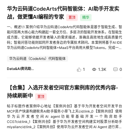
统）步骤三：提交领券信息【训练营专属开通礼券领取条件】：4.到场参加
我
注
的
开
华为云码道CodeArts代码智能体：AI助手开发实
8月15日“码动泉城 · AI Meetup 济南站“线下活动，参与码道技术交流（在
2026年8月3日-16日完成开通/登录+使用码道）报名链接：cid:link_25.填
战，做更懂AI编程的专家
置顶
精华
的
Programs
发
写问卷，即可领取30元限定云资源代金券（会后10个工作日内完成发放，
数量有限，先到先得）：cid:link_3代金券查询地址（请在有效期内使用）：
一、概述1.1 案例介绍华为云码道CodeArts代码智能体是基于智能生成、智
cid:link_1
能问答两大核心能力构建起一套全方位、多层次的智能开发体系。在智能生
支
者
成方面，它能够依据开发者输入的需求描述，准确且高效地生成高质量代
码；智能问答功能则如同开发者身边的专属技术顾问。本案例将基于AI IDE
持
华为云码道CodeArts代码智能体+MaaS平台商用大模型Tokens，完成一个
学
AI智能小助手的开发。1.2 适用对象个人开发者高校学生1.3 案例时间本案例
总时长预计60分钟。1.4 案例流程说明：开发者下载安装AI IDE，完成华为
华为云码道（CodeArts）代码智能体
我
堂
云码道CodeArts代码智能体安装部署；使用华为云码道CodeArts代码智能
体，自动生成AI智能小助手；浏览器接收到prompt，调用大模型发送给华为
Data&AI资讯助手
1
1.3K
0
云MaaS平台；浏览器体验AI智能小助手。1.5 资源总览本案例预计花费0或1
的
我
我
元。资源名称规格单价（元）华为云码道CodeArts代码智能体通用体验版免
费华为开发者空间 - DeepSeek-R1/V3.2千万Tokens代金券
【合集】入选开发者空间官方案例库的优秀内容-
DeepSeekV3.21.00ModelArts Studio大模型（DS/K2/Q3等）通用代金券
技
的
的
我
DeepSeekV3.20.00二、基础环境与资源准备2.1 AI IDE华为云码道安装部
持续刷新中
置顶
署参考案例《AI IDE华为云码道CodeArts代码智能体安装部署》完成华为云
术
云
课
的
我
码道CodeArts代码智能体Windows版AI IDE安装部署，完成后创建文件夹名
帖子标题作者案例中心地址【案例共创】基于华为开发者空间开发平台
称，如下图。2.2 领取华为云MaaS平台大模型Tokens福利（任选其一）方
MCP资产快速构建税务AI助手服务小草飞上天cid:link_0【案例共创】使用
式一： 登录华为开发者空间，参考案例《华为开发者空间 - ModelArts
华为云开发者空间AI agent功能零基础开发一个购房助手
支
声
程
认
的
我
Studio大模型通用代金券领取使用指导》中的“二、 开通MaaS平台大模型”
CC07cid:link_1【案例共创】基于华为开发者空间构建实时股票分析助手
章节内容领取代金券，获取到模型的API地址、模型名称和API Key。方式
miyaliancid:link_2【案例共创】使用华为云开发者空间 AI Agent 进行昇腾