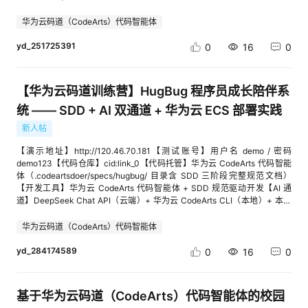
策略。（3）Bug定位与修复：开发过程中遇到多个典型Bug，CodeArts均
否合理； 3. requestAnimationFrame 渲染循环是否正确释放； 4. 节拍检测
和开发记录拼装成 Markdown 草稿，减少最终发布时遗漏章节的风险。6.
能快速定位根因。例如：箱子搜索动画期间拖拽物品会重复触发事件监听器
器和粒子池是否完整初始化。 请先给出问题清单，再给出最小修改建议，不
部署清单：列出静态网站部署需要上传的文件，并提醒检查 OBS 桶、静态
华为云码道（CodeArts）代码智能体
导致物品复制，CodeArts识别出setupBoxDrop()被重复调用的问题，引入
要改动无关文件。本项目不依赖额外的项目级 skills 即可完成案例。如果团
网站首页、公开访问策略和演示链接。## 八、部署过程项目最终部署在华
boxDropInitialized标志防止重复绑定；背包中同ID物品的removeItem()会
队已经配置研发流程或测试类 skills，也可以在需求拆分、代码审查和测试
yd_251725391
为云 OBS 静态网站托管上。部署步骤如下：1. 创建 OBS 桶 `campflow-tj-
0
16
0
误删所有实例，CodeArts提出使用唯一实例ID（uid）替代直接存储itemId
设计阶段按需启用。三、对话码道：构建 SoundScape 在线音乐可视化器
20260726`，区域选择华东-上海一 `cn-east-3`。2. 上传静态网站文件，
的方案，从根本上解决了冲突问题。（4）性能优化：当页面出现卡顿时，
3.1 明确项目需求与验收标准在编码前，先向码道描述产品目标和约束：请
根目录包含 `index.html`，`assets` 目录包含 `app.js` 和 `styles.css`。3.
CodeArts分析出两个性能瓶颈——render()函数在按键长按时每秒触发30-
为一个浏览器端在线音乐可视化器整理需求和验收标准。 约束：Vue 3 +
开启静态网站托管，默认首页设置为 `index.html`。4. 创建桶策略
【华为云码道训练营】HugBug 程序员成长陪伴系
40次全量重绘，以及墙壁查找使用Array.some()导致O(n)复杂度。它给出了
Vite；音频只在本地浏览器处理；不使用后端；使用Web Audio API采集频
`campflow-public-read`，允许公网读取静态网站对象。5. 访问 OBS 静态
requestAnimationFrame帧节流和Set数据结构优化的解决方案，有效改善
谱；使用Canvas 2D绘图。 功能：点击或拖拽上传音频、播放/暂停、进度
网站地址，确认页面可以正常打开。验证结果：- 首页 HTTP 状态为 200-
统 —— SDD + AI 双通道 + 华为云 ECS 部署实践
了页面流畅度。三、项目介绍3.1 项目简介本次开发采用HTML5
跳转、三种可视化模式、四种主题、粒子效果、画面截图。 请按“功能需
页面内容包含 CampFlow- 静态网站公网地址可访问## 九、测试与验收项
Canvas（地图渲染）+ Web前端技术（HTML/CSS/JS）+ 华为云码道
新人帖
求、非功能需求、验收用例”输出，并标出浏览器兼容性和资源释放风险。
目包含基础逻辑测试，主要验证数据模型、评分计算和文档生成相关逻辑。
CodeArts代码智能体（辅助开发），这是一款将英语词汇学习与2D地图探
根据当前项目实现，核心需求如下：编号需求验收标准FR-01本地音频加载
测试通过后，我又进行了浏览器访问检查，确认页面能够在本地和 OBS 环
【演示地址】http://120.46.70.181【测试账号】用户名 demo / 密码
索游戏相结合的Web应用，采用"搜打撤"（搜索-打击-撤离）玩法，让背单
可点击或拖拽选择浏览器支持解码的音频文件；界面显示歌曲文件名FR-02
境中正常运行。验收时重点检查了以下内容：- 页面能正常加载- 仪表盘数
demo123【代码仓库】cid:link_0【代码托管】华为云 CodeArts 代码智能
词变得有趣且富有挑战性。以下是核心功能：核心功能说明背单词支持雅
播放控制可播放、暂停，并显示当前时间和总时长FR-03进度跳转点击进度
据能展示- 表单内容能保存到 localStorage- 提示词能够生成- 案例文档能
体（.codeartsdoer/specs/hugbug/ 目录含 SDD 三阶段完整规范文档）
思/GRE两套词书，Fisher-Yates算法随机打乱顺序，浏览式学习，完成当日
条后从目标位置继续播放FR-04多模式可视化可在柱状、环形和球形三种模
够生成- OBS 演示链接能够公网访问- 案例中心附件 PDF 小于 20MB##
【开发工具】华为云 CodeArts 代码智能体 + SDD 规范驱动开发【AI 通
任务后解锁地图游戏地图游戏10×10动态生成地图，BFS保证可达性，
式间切换FR-05多主题显示可在霓虹、星空、火焰和极光四种主题间切换
十、遇到的问题与解决方式第一个问题是提交材料分散。训练营要求包含代
道】DeepSeek Chat API（云端）+ 华为云 CodeArts CLI（本地）+ 本地
WASD操控角色移动，探索保险箱、走向撤离点双保险箱普通保险箱（直接
FR-06音频驱动画面低、中、高频和整体强度能够影响色相、粒子大小、速
码、部署、案例文档、演示链接等内容，开始时容易只关注开发本身，忽略
预设（降级） 一、项目介绍HugBug（"拥抱 Bug"）是一个面向计算机专业
搜索开启）与密码保险箱（需答5道单词题，正确率≥60%方可开启，稀有度
度和画面尺度FR-07交互旋转加载音频后，可使用鼠标或触摸拖动画面，改
最终提交材料。因此我把这些要求做成了应用中的评分证据和部署清单。第
学生与初中级开发者的程序员成长陪伴系统，寓意"把编程中遇到的 Bug 从
更高）搜索动画打开保险箱时物品逐个搜索揭示，灰色底+旋转加载图标，
华为云码道（CodeArts）代码智能体
变球形效果观察角度FR-08截图保存点击截图按钮后，可将当前 Canvas 保
二个问题是静态部署的公开访问配置。OBS 上传文件后，如果没有正确配置
负担变为可复用的知识资产"。项目通过六大功能模块解决程序员学习中的
每800ms揭示一个背包系统6×6网格，支持不同尺寸物品（1×1到3×3），
存为 PNG 文件NFR-01隐私性音频在浏览器本地读取和解码，不主动上传到
静态网站托管和公开读策略，外部访问会失败。最后通过设置默认首页
痛点：学习任务管理、Bug 日志（含 AI 辅助分析）、每日打卡、AI 每日运
yd_284174589
拖拽拾取/丢弃/重排，双击自动拾取，碰撞检测收藏品70种收藏品（紫色普
0
16
0
服务器NFR-02资源管理组件卸载时停止动画、断开音频节点并关闭
`index.html` 和桶策略 `campflow-public-read` 解决。第三个问题是论坛
势、桌宠 Widget、成长仪表盘。二、基于 SDD 的规范驱动开发本项目严格
通29种/金色稀有30种/红色传说11种），带PNG图片和slots二维数组描述
AudioContext3.2 设计系统架构和数据流SoundScape 采用纯前端分层结
和案例中心链接类型不同。案例中心链接用于案例提交，OBS 链接用于作品
遵循华为云码道推荐的 Spec-Driven Development（SDD）流程，通过
形状仓库展示撤离成功后收藏品持久化到仓库，按稀有度分类展示，未收集
构。Vue 组件负责用户交互与状态展示，音频引擎负责音频生命周期，渲染
演示，而论坛链接用于社区帖子展示。理解这三类链接的区别后，最终提交
spec-requirement、spec-design、spec-task 三个子智能体协作，从需求
的显示"???"统计今日学习数、连续学习天数、总计学习数操作流程1. 在"设
引擎负责逐帧绘图，特征分析与粒子系统作为独立模块被渲染引擎调用。本
路径就清晰了。## 十一、项目总结CampFlow 是一次围绕训练营真实提交
基于华为云码道（CodeArts）代码智能体的校园
分析到实现方案再到编码任务规划一步到位：阶段一（spec.md）：需求规
置"页选择词书和每日数量2. 在"背单词"页完成当日学习任务3. 进入"地图游
地音频文件 │ File.arrayBuffer() ▼ AudioContext.decodeAudioData() │
场景设计的小型工具实践。它不只是一个静态页面，而是把 CodeArts