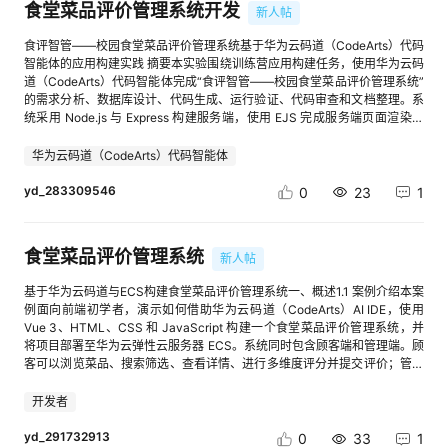
格 — 6 大功能模块 + 5 个领域对象 + 业务规则 + DFX 需求阶段二
戏"，WASD移动角色探索地图4. 走到保险箱自动打开搜索界面，拖拽物品
食堂菜品评价管理系统开发
新人帖
▼ AudioBufferSourceNode ──▶ AnalyserNode ──▶ 浏览器扬声器 │ 每
Agent 使用过程、评分标准、部署清单和案例文档整理流程放在同一个工作
（design.md）：实现方案 — 三层架构 + 32 个 API 接口 + 5 个核心数据模
到背包拾取5. 走到密码保险箱需答题开锁，获取更高稀有度物品6. 到达EXIT
帧采集1024个频谱值 ▼ 低频 / 中频 / 高频 / 整体强度 │ │ ▼ ▼ 柱状 / 环形
台里。通过这个项目，我完成了从需求分析、智能体辅助开发、本地测试、
型 + 关键流程图阶段三（tasks.md）：任务规划 — 12 个主任务、67 个子
撤离点完成游戏，背包物品存入仓库3.2 系统架构设计本应用采用模块化前
食评智管——校园食堂菜品评价管理系统基于华为云码道（CodeArts）代码
/ 球形 节拍与粒子系统 └─────────┬─────────┘ ▼ Canvas 2D
OBS 部署、案例中心提交到论坛发布材料整理的完整闭环。后续如果继续扩
任务、依赖关系所有 SDD 文档保存在 .codeartsdoer/specs/hugbug/ 目录
端架构，各模块职责清晰、松耦合协作。系统架构如下：├──
智能体的应用构建实践 摘要本实验围绕训练营应用构建任务，使用华为云码
数据链路全部位于用户浏览器内部。除非后续自行增加上传接口，否则音频
展，可以加入截图上传、多人协作、华为云登录和一键生成提交材料等能
下。在后续增量需求（Bug AI 分析、AI 双通道、桌宠 UI 优化）中同样严格
index.html // 主页面，含所有模态框HTML结构├── css/│ └──
道（CodeArts）代码智能体完成“食评智管——校园食堂菜品评价管理系统”
内容不会进入云端。3.3 了解项目结构当前项目的主要目录如下：music-
力，让它从个人训练营工具升级为更通用的项目交付助手。以上就是我的训
补充生成对应的 spec/design/tasks 三份文档。三、核心亮点：Bug AI 辅助
style.css // 全局样式（网格/拖拽/搜索动画/稀有度配色）├── js/│
的需求分析、数据库设计、代码生成、运行验证、代码审查和文档整理。系
visualizer/ ├── public/ │ ├── favicon.svg │ └── icons.svg ├── src/
练营项目实践分享，欢迎大家交流指正。
分析传统 Bug 记录系统需要用户手动填写标题、报错信息、解决方案等所有
├── data.js // 数据加载模块（fetch JSON词库与收藏品）│ ├──
统采用 Node.js 与 Express 构建服务端，使用 EJS 完成服务端页面渲染，
│ ├── assets/ │ │ ├── hero.png │ │ └── vite.svg │ ├──
字段，门槛过高。HugBug 改造后，用户只需粘贴报错文本，AI 会自动完成
storage.js // localStorage持久化管理│ ├── settings.js // 设置模块
使用 Node.js 内置 node:sqlite 管理本地 SQLite 数据库，并通过 Bootstrap
components/ │ │ ├── Player.vue │ │ ├── Toolbar.vue │ │ ├──
结构化分析：- 精准标题- 报错原文保留- 3-5 条排查建议- 2-4 个技术标签
（词书选择/每日数量）│ ├── learn.js // 背单词模块（Fisher-Yates
提供基础响应式界面。普通用户无需注册即可浏览与搜索菜品、查看菜品详
华为云码道（CodeArts）代码智能体
Upload.vue │ │ └── Visualizer.vue │ ├── engine/ │ │ ├──
系统调用 AI 生成结构化记录，用户确认后即可入库，形成个人 Bug 知识
随机/浏览式学习）│ ├── game.js // 地图游戏核心（地图生成/移动/
情、提交 1 至 5 分评分和文字评价；管理员通过固定演示账号登录后台，完
audioEngine.js │ │ ├── particleSystem.js │ │ ├── renderEngine.js │
库。前端 UI 通过 🤖 图标标识 AI 生成记录，紫色 badge "✨ AI 已为你分析"
保险箱/答题）│ ├── backpack.js // 背包系统（6×6网格/uid实例管理/
成菜品新增、修改、删除和评价记录查看。项目启动时自动创建数据库、数
yd_283309546
0
23
1
│ └── themeManager.js │ ├── App.vue │ └── main.js ├──
提示 AI 参与。四、核心技术难点：AI 双通道 + 三级降级项目初始 AI 调用完
碰撞检测/拖拽）│ ├── warehouse.js // 仓库展示模块│ ├──
据表和演示数据，使用参数化 SQL 进行数据访问，并通过 Session 中间件
index.html ├── package-lock.json ├── package.json └──
全依赖本地 CodeArts CLI，部署阶段发现华为云 ECS 上无法安装 CLI。为
stats.js // 统计模块│ └── app.js // 主应用逻辑（页面导航/模块
完成后台访问控制。测试覆盖主要页面、搜索、评价提交、平均分计算、管
vite.config.js文件职责src/App.vue组合主界面，维护播放状态、进度、当
此设计"双通道 + 三级降级"策略：第一优先级：DeepSeek Chat API（云
初始化）├── data/│ ├── ielts.json // 雅思词库（100词）│ ├──
理员登录、菜品增删改查、数据库初始化以及异常页面等场景。初始化数据
前模式和主题，处理文件选择与截图src/components/Visualizer.vue挂载
食堂菜品评价管理系统
端）— 从环境变量 DEEPSEEK_API_KEY 读取密钥，兼容 OpenAI Chat
新人帖
gre.json // GRE词库（100词）│ └── collections.json // 收藏品数据
包含 8 条菜品、8 条评价和 1 个管理员；人工测试与视频演示后，当前数据
Canvas，创建和释放渲染引擎，转发模式、主题及拖拽事件
Completions 协议第二优先级：本地 CodeArts CLI — 通过 shutil.which 检
（70项，含slots二维数组）└── assets/ // 70个PNG收藏品图片 +
库记录为 9 条菜品和 11 条评价。测试范围内未发现影响演示和提交的严重
src/engine/audioEngine.js解码音频，创建播放源，管理播放、暂停、跳转
基于华为云码道与ECS构建食堂菜品评价管理系统一、概述1.1 案例介绍本案
测可执行文件是否存在第三优先级：本地预设 JSON — 前两个通道都失败
2个保险箱图片数据流设计：词库数据通过fetch异步加载，收藏品数据包含
问题，项目达到最小可交付、可运行、可验证和可演示状态。关键词：华为
和频谱数据src/engine/themeManager.js定义四套主题，提取频段特征，检
例面向前端初学者，演示如何借助华为云码道（CodeArts）AI IDE，使用
时降级，保证系统不崩溃统一入口 ask_ai() 屏蔽三个通道的差异。同时解决
slots二维数组描述物品在背包网格中的占用形状。游戏状态（地图、背包、
云码道；Node.js；Express；EJS；SQLite；校园食堂；菜品评价目录1 实
测节拍并估算 BPM 与情绪标签src/engine/particleSystem.js使用固定对象
Vue 3、HTML、CSS 和 JavaScript 构建一个食堂菜品评价管理系统，并
SSL 握手失败（trust_env=False + 3 次重试）和 Windows GBK 编码兼容
保险箱）在单次游戏会话中维护，撤离成功后背包物品通过localStorage持
验任务与目标2 需求分析3 开发环境与技术选型4 系统总体设计5 数据库设
池生成、更新和绘制粒子src/engine/renderEngine.js驱动动画循环，绘制
将项目部署至华为云弹性云服务器 ECS。系统同时包含顾客端和管理端。顾
（encoding='utf-8', errors='replace'）两个技术难点。五、华为云部署方
久化到仓库。3.3 核心功能实现本应用"单词闯关"成功将英语词汇学习与2D
计6 系统功能实现7 使用华为云码道完成应用构建8 实践验证与测试9 核心技
柱状、环形、球形、粒子和背景光效当前运行入口把上传、播放控制和工具
客可以浏览菜品、搜索筛选、查看详情、进行多维度评分并提交评价；管理
案- 计算：ECS 2 vCPU / 4 GB RAM，Ubuntu 22.04- 网络：弹性公网 IP
地图探索游戏相结合，通过"搜打撤"玩法（搜索保险箱→答题开锁→拾取收
术难点与解决思路10 项目不足与改进方向11 实验总结1 实验任务与目标1.1
栏直接组合在 App.vue 中，只实际挂载 Visualizer.vue。Player.vue、
员可以维护菜品和分类、处理评价、回复顾客、查看统计数据并导出 CSV
+ Sys-WebServer 安全组（开放 80/8000）- 进程管理：systemd 编排
藏品→安全撤离）将枯燥的背单词过程转化为有趣的游戏体验。核心技术方
实验任务本实验的任务是尽快完成应用构建选题并进行实践验证，使用华为
Toolbar.vue 和 Upload.vue 是预留的拆分组件，当前版本未被 App.vue 导
文件。为降低学习门槛，本案例采用单文件结构，页面、样式、交互逻辑和
uvicorn，Restart=always 保证 7×24 后台常驻- 反向代理：Nginx 将公网
开发者
案包括：（1）模块化前端架构：9个JS模块各司其职，数据层
云码道（CodeArts）代码智能体参与需求分析、代码开发、调试与测试，同
入。理解这一点可以避免修改了未挂载组件却看不到页面变化。3.4 实现音
初始数据均集中在 index.html 中，运行数据保存在浏览器 localStorage。
80 端口转发至内部 8000 端口- 演示地址：http://120.46.70.181六、部署
（data.js/storage.js）与逻辑层（learn.js/game.js/backpack.js）分离，便
时形成可发布的应用构建案例文档和演示材料。训练营成果要求强调系统架
频加载和频谱采集AudioEngine.init() 在第一次加载文件时创建
整个案例不开发独立后端，也不连接 MySQL、Redis 等数据库，适合用于
yd_291732913
踩坑记录- pip 官方源超时 → 换华为云 pip 镜像，安装时间从超时缩短到 1
0
33
1
于维护和扩展。（2）uid唯一实例ID机制：解决了背包系统中同ID物品共存
构、码道辅助开发过程、解决方案、核心技术难点和运行效果，因此本项目
AudioContext 和 AnalyserNode：init() { if (this.ctx) return const AC =