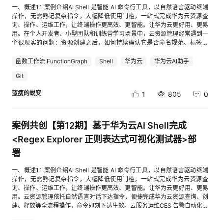
件、数据库模块、主应用、静态资源、前台视图、后台视图、公共模板、
云服务器挂载的数据盘”，点击“是”。 参加
代码：帮我总结项目，生成README文档，并将代码上传至
用？此临时凭据仅在您的沙箱环境中存储，不会上传至任何第三方服务器您
一、概述1.1 案例介绍AI Shell 是智能 AI 命令行工具，以自然语言驱动终端
器缓存后，数据可能丢失；管理员操作不会自动同步给所有用户；适合演
与菜单查询、个人偏好、评价审核、改进任务、数据看板、用户管理、管理
README 和运行验证等 9 项待办。经授权后，智能体在当前项目目录中生
https://gitcode.com/sinat_41661654/KeCloud.git码道自动完成代码上传。
可以通过hwcloud logout命令清除已同步的凭据点击“同意”即可，无需手动
操作，无需熟记复杂指令，大幅降低使用门槛，一站式完成华为云资源查
示、原型和单机使用，不适合正式多人系统。正式用于学校食堂时，需要增
员自身保护、顾客端菜单与移动导航等流程。测试运行依赖本地 MySQL、
成 package.json、app.js、db.js、EJS 页面和样式文件，并执行 npm
四、对话AI Shell，线上部署应用4.1 下载源码登录华为开发者空间，点击AI
配置AK/SK，系统会自动完成身份认证。2.3 确认环境就绪在AI Shell对话框
询、操作、运维工作，让终端操作更高效、更智能。让华为云更好用、更易
加：后端 API；数据库；用户登录；管理员身份认证；服务器端权限控制。
已执行的 Prisma 迁移和种子数据；完整云端 Playwright 回归不在本次范
install 与 npm start。图 13 码道开发任务清单图 14 码道批量生成项目文件
Shell图标启动云端环境，下载源码：帮我下载
中输入以下内容，测试是否正常工作：请简单介绍一下你是谁？你具备哪些
用。在个人开发者、小型团队和训练营学习场景中，云资源管理经常遇到一
3.6 本地运行和功能验证保存 index.html 后，可以直接使用浏览器打开文件
围。4.3 华为云部署与公网验证部署架构如图 7 所示：浏览器请求先到达
7.3 自动运行与路由验证项目启动后，码道通过 PowerShell Invoke-
https://gitcode.com/sinat_41661654/KeCloud.git到本地4.2 规划资源继续
技能？如果AI Shell正常回复，说明环境已就绪，可以开始后续操作。三、
个很现实的问题：资源创建之后，如何持续确认它是否命名规范、标签完
进行验证，也可以使用本地静态服务器运行。建议按以下顺序进行检查：顾
EIP 1.94.198.53，进入 ECS 上的 Nginx；Nginx 直接提供 React 静态页面
WebRequest 对首页、详情页、管理员登录、后台拦截、搜索和错误页面进
对话AI Shell，分析部署所需资源：我想将系统部署到ECS上，帮我分析并
阶段一：账单总览查询3.1 查询账户余额在AI Shell对话框中输入：查询我的
整、生命周期清晰、没有长期闲置或公开访问风险？如果每次都依赖人工进
客端是否能够正常展示菜品；搜索、筛选和排序是否生效；菜品详情弹窗是
和 /uploads/ 图片目录，并将 /api/ 请求反向代理至本机 127.0.0.1:3000 的
行 HTTP 状态验证，同时测试正确管理员账号的登录重定向。自动验证结果
罗列一下项目部署的所需资源。4.3 部署项目选用经济方案，继续对话AI
华为云账户余额AI Shell会自动调用账单查询技能，返回当前账户余额信
入控制台逐项查看，效率低，也容易遗漏。企业级云治理平台能力完整，但
否能够打开和关闭；评价表单验证是否完整；新增评价后，“我的评价”是否
函数工作流 FunctionGraph
Shell
华为云
华为云AI助手
NestJS API；API 由 PM2 管理，并通过 VPC 私网访问 RDS for MySQL。
显示主要路由均达到预期状态码。7.4 测试与文档生成在完成人工功能操作
Shell生成Terraform配置：请使用通用型 s6.large.2(2vCPU/4GB)、Ubuntu
息，包括现金余额、奖励金额等。3.2 查询本月账单汇总继续输入：查询我
对于个人开发者或活动案例来说，又容易引入较多付费资源和配置成本。本
显示；管理端能否新增、编辑和删除菜品；评价状态、回复、隐藏和删除日
实际部署中处理了两个具体问题。一是原生模块 bcrypt 在 ECS 安装时预编
后，继续让码道读取 app.js 和 db.js，生成测试与验收记录、核心代码说明
22.04 ECS，单机 Docker Compose 方案生成Terraform配置继续对话AI
2026年7月的账单汇总，按产品类型统计AI Shell会返回本月各云服务的消
Git
案例使用华为云 AI Shell 辅助设计并生成一个“零成本云资源体检助手”。该
志是否正常；数据统计是否随数据变化更新；刷新页面后数据是否仍然存
译二进制下载失败，替换为纯 JavaScript 实现的 bcryptjs 后种子脚本可正
和代码审查记录。这样既保留了智能体参与开发全过程的证据，也为最终案
Shell，执行Terraform部署华为云资源：请使用以上配置，执行terraform
费金额，并自动汇总。你可以看到哪些产品花钱最多——比如HCSS、云市
工具通过 inventory.json 模拟资源清单，通过 rules.yaml 定义检查规则，使
在；手机和电脑页面是否均能正常使用。3.7 部署项目至华为云 ECS3.7.1 购
常执行。二是 RDS 密码中的 $ 需要在 DATABASE_URL 中编码为 %24，否
例文档提供了结构化材料。图 15 码道生成测试与验收记录7.5 使用过程留痕
apply继续对话AI Shell，连接ECS并部署应用：帮我连接到ECS并部署应用
蓝瘦的蜕变
场等。实操提示：如果当前月份还没产生费用，可以查询上一个完整月份的
1
805
0
用 Python 完成命名规范、标签合规、过期时间、闲置资源和公开访问检
买弹性云服务器 ECS登录华为云控制台，搜索“弹性云服务器 ECS”，购买一
则 Prisma 报 P1013 连接 URL 格式错误。修正后成功应用 2 条迁移，并初
保留需求分析、需求修订、任务清单、文件变更和自动测试截图。保留码道
4.4 访问页面部署成功，通过EIP访问应用：4.5 清除云资源（重要）云服务
数据，将指令中的“2026年7月”替换为实际月份即可。3.3 查看账单明细想
查，最终输出 Markdown 与 JSON 两种报告。完成本地验证后，再部署到
台 Ubuntu 云服务器。本案例为静态网页，对 CPU 和内存要求较低，可根
始化 20 个菜品、372 条菜单记录和 100 条评价记录。演示图片也同步到
历史会话，避免修改项目文件夹名称导致记录难以对应。在码道个人用量页
器按需计费，体验完成后及时释放资源：帮我清理所创建的华为云资源至
进一步了解某笔费用的具体来源？输入：查询2026年6月的资源消费明细AI
FunctionGraph 事件函数中运行，形成一条完整的云端实践链路。本案例最
据体验时长和预算选择基础配置。购买完成后，记录公网 IP、登录用户和密
ECS 的运行时上传目录，Nginx 通过 /uploads/ 静态映射提供。已通过公网
面保存 Token 用量、请求次数和活跃记录截图。在费用中心保存专业版、
此，AI Shell上云：码道AgentTeam驱动小微企业SaaS全链路实战案例结
Shell会返回每笔扣费的详细记录，包括：产品类型资源类型资源名称/规格
终实现了以下目标：通过 AI Shell 自然语言交互完成方案设计、代码生成、
码或密钥。3.7.2 配置安全组进入 ECS 的安全组配置页面，检查入方向规
验证的内容包括：首页 http://1.94.198.53/健康检查 /api/v1/health菜品接口
案例共创【第12期】基于华为云AI Shell完成
代金券余额或抵扣记录截图。图 16 码道个人用量与活跃记录图 17 专业版使
束，各位小伙伴快来开发者空间 AI Shell和华为云码道（CodeArts）代码智
区域消费金额*末尾都会进行总计汇总，非常的清晰。四、阶段二：闲置资
项目修正和部署记录整理。使用 GitCode 托管完整项目，代码和配置可复
则。至少开放：22：SSH 登录 80：HTTP 访问如后续配置 HTTPS，再开
/api/v1/dishes?pageSize=1指定日期和餐次的 menu-items 查询菜品图片
用记录8 实践验证与测试8.1 测试方法项目采用自动路由测试与人工功能测试
能体体验吧！我正在参加【案例共创】【第12期】基于华为云AI Shell完成
源识别成本优化的第一步是“找到不该花的钱”。很多开发者开了ECS测试，
<Regex Explorer 正则表达式可视化测试器>部
现。使用 FunctionGraph 运行巡检逻辑，不购买服务器。使用本地模拟资
放：443：HTTPS 访问如果 Nginx 已启动但浏览器无法访问，首先检查安
静态资源加载五、案例总结与资源说明本案例展示了如何借助 CodeArts
相结合的方法。自动测试用于快速确认 HTTP 状态码、搜索内容和登录重定
云资源管理、云服务运维和应用部署。
用完就忘了关，这种闲置资源是云成本浪费的主要来源。4.1 查询所有ECS
源清单，不调用真实云 API，不配置 AK/SK。通过函数返回值和日志输出报
全组是否放行 80 端口。3.7.3 使用 SSH 登录服务器在本地终端执行：ssh
Agent 的 Spec-Driven 模式，将食堂菜品评价管理系统的业务规格拆分为
署
向；人工测试用于验证页面展示、表单交互、评价持久化、平均分变化、管
实例状态输入：查询我当前所有ECS实例的列表，包括状态、规格和创建时
告，不使用外部存储或消息服务。对公开仓库中的报告和资源清单提供脱敏
root@服务器公网IP如果服务器使用其他用户名，可执行：ssh ubuntu@服
可执行任务，并在实现、调试与部署阶段持续协作。Agent 的价值在于加速
理员增删改查和退出登录等可视化行为。8.2 自动路由测试路由预期实际结
间AI Shell会返回所有ECS实例的清单，你可以看到哪些实例是“运行中”，哪
版本，方便案例公开传播。1.2 适用对象企业个人开发者高校学生1.3 案例时
务器公网IP首次连接时，终端会询问是否信任服务器指纹，输入：yes然后
任务分解、代码生成和问题定位，而业务边界、代码变更和测试结果仍需人
果GET /200200通过GET /dishes/1200200通过GET
一、概述1.1 案例介绍AI Shell 是智能 AI 命令行工具，以自然语言驱动终端
些是“已停止”。（目前我只部署了常用的测试服务器，不用的就清理，不占
间本案例总时长预计60分钟。1.4 资源总览资源名称规格单价（元）AI Shell
输入密码或使用私钥完成登录。3.7.4 安装并启动 Nginx执行以下命令：
工确认。
/admin/login200200通过GET /admin/dishes（未登录）302302通过GET
操作，无需熟记复杂指令，大幅降低使用门槛，一站式完成华为云资源查
用资源，保持良好习惯。）4.2 识别低负载实例要找出“开了但几乎没用”的
体验版免费FunctionGraph函数每月前100万次调用免费免费华为云资源模
sudo apt update sudo apt install nginx -y 启动 Nginx，并设置开机自动启
/admin/reviews（未登录）302302通过GET /?q=红烧200 且包含红烧肉
询、操作、运维工作，让终端操作更高效、更智能。让华为云更好用、更易
资源，需要结合监控数据。输入：帮我找出北京区域所有运行中但CPU使用
拟免费二、AI Shell 使用指导2.1 获取访问秘钥AK 是Access Key（访问密
动：sudo systemctl start nginx sudo systemctl enable nginx在浏览器中
符合通过GET /dishes/9999404404通过POST /admin/login（正确账号）
用。云资源管理依托自然语言对话下达指令，便捷完成华为云资源查询、创
率持续低于10%的ECS实例AI Shell会调用CES监控技能，查询各实例的
钥）的缩写, 用于标识用户身份的唯一 ID, 通常公开传输。SK 是Secret
访问：http://服务器公网IP如果看到 Nginx 欢迎页面，说明 ECS、安全组和
302 到 /admin/dishes符合通过8.3 普通用户功能测试用例测试内容结果
建、释放等全流程操作，命令即刻下达生效。云服务运维CES 告警自动化技
CPU使用率历史数据，筛选出低负载实例。（我北京地区没有实例，输出结
Key（秘密密钥）的缩写，用于生成请求签名的保密密钥，仅用户和服务端
Nginx 已正常工作。3.7.5 上传 index.htmlUbuntu 中 Nginx 常见的网页根目
TU-01首页展示菜品图片、名称、原材料、价格、分类和平均分通过TU-02
能，支持批量管理告警、配置通知与监控，自带模板，适配 ECS 批量告
果也正确）4.3 识别未绑定的EIP公网IP即使没有绑定ECS，也会持续计费。
持有。其核心功能是通过对称加密机制验证请求发送者的合法性，防止未授
录为：/var/www/html/在本地电脑执行：scp index.html root@服务器公网