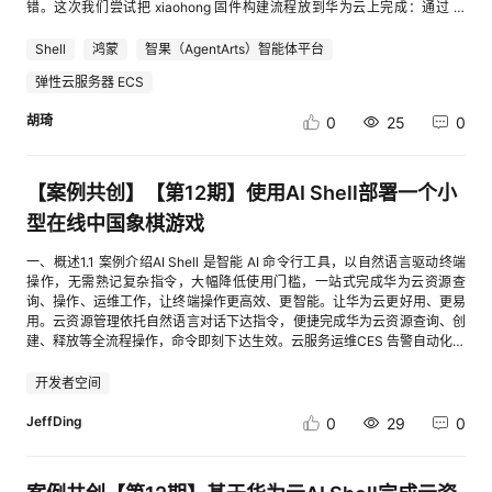
-> E["FunctionGraph 事件函数"] E --> F["inventory.json 模拟资源清单"]
要注意，单文件部署不等于完全离线。原项目仍通过网络加载 Vue 3 CDN
错。这次我们尝试把 xiaohong 固件构建流程放到华为云上完成：通过 AI
AVG 计算评分，并使用 COALESCE 将无评价时的 NULL 转为 0，再由 EJS
者也可以参考案例《AI Shell：依托自然语言实现华为云资源编排》完成教
E --> G["rules.yaml 检查规则"] E --> H["巡检引擎 inspector.py"] H -->
和 Google Fonts。如果外部 CDN 网络不稳定，页面可能加载失败或字体显
Shell 创建云端 ECS、准备构建环境、下载源码、配置工具链并完成固件编
根据 review_count 显示具体分数或“暂无评分”。9.4 管理后台访问控制后台
师点名签到系统的部署。【案例共创】【第12期】基于华为云AI Shell完成
I["命名/标签/过期/闲置/公开访问检查"] I --> J["Markdown/JSON 报告"] J
示异常。后续可进行以下优化：将 Vue 生产版文件保存到 ECS 本地；删除
译。整体体验下来，AI Shell 比较适合这类“步骤多、依赖多、容易踩坑但流
页面不能被未登录用户直接访问。系统使用 express-session 保存管理员
云资源管理、云服务运维和应用部署
Shell
鸿蒙
智果（AgentArts）智能体平台
--> K["函数返回值和日志输出"] 为了保证零付费，本案例在 AI Shell 中明确
Google Fonts；使用系统自带中文字体；将依赖文件与 index.html 一起部
程可沉淀”的云端自动化任务。案例介绍xiaohong 是基于 OpenHarmony 的
ID，并将 requireAdmin 中间件加入所有后台查询和写入路由。未登录请求
要求不使用 OBS、SMN、API Gateway、ECS、RDS、AK/SK 和云 API，
署；增加后端、数据库、登录和权限控制；将浏览器本地数据迁移到服务器
弹性云服务器 ECS
迷你系统，专为 WS63 芯片设计。本案例介绍如何使用华为云 AI Shell 从零
被重定向到登录页，退出时销毁 Session。9.5 输入校验与错误处理系统在
最终方案仅保留本地文件、Python 逻辑、GitCode 和 FunctionGraph 免费
数据库。四、释放资源体验完成后，如不再使用 ECS，请及时释放相关资
开始编译 xiaohong 固件，包括环境准备、源码下载、工具链配置、编译过
前端表单 required、数值 min 属性之外，仍在服务端检查姓名、菜品名称、
额度。方案中各模块职责如下：模块作用AI Shell负责方案设计、项目结构
胡琦
源，避免继续计费。4.1 备份必要文件删除 ECS 前，请先备份：
0
25
0
程以及常见问题解决方案。最终产物为：ws63-liteos-app_all.fwpkg：完
原材料、评分和价格，并通过 SQLite CHECK 约束提供第二层保护。不存
生成、代码生成、部署步骤整理GitCode托管项目源码、配置文件、脱敏示
index.html；Nginx 自定义配置；需要保留的域名和证书信息；浏览器中需
整固件ws63-liteos-app_load_only.fwpkg：仅加载固件为什么适合用 AI
在的菜品返回 404 页面，未处理异常由全局错误中间件返回 500 页面。9.6
例和 READMEFunctionGraph承载 Python 巡检逻辑，作为 Serverless 执
要导出的 CSV 数据。由于业务数据保存在访问者浏览器的 localStorage
Shell这个任务并不是单条命令能解决的问题，而是一个典型的云端构建流水
代码审查与改进码道代码审查重点检查路由、参数化 SQL、Session 鉴权、
行环境inventory.json模拟云资源清单，不调用真实云 APIrules.yaml定义命
中，删除 ECS 不会自动导出这些数据。清理浏览器缓存前，请先通过系统
线：需要创建合适规格和架构的 ECS。需要安装大量系统依赖和 Python 依
异常处理和模板输入回显。审查后对搜索框及菜品表单的特殊字符回显进行
【案例共创】【第12期】使用AI Shell部署一个小
名、标签、过期、闲置、公开访问等检查规则src/checkers/具体检查器模
提供的导出功能保存必要数据。4.2 删除 ECS 弹性云服务器进入 ECS 列
赖。需要同步较大的 OpenHarmony 相关源码和预编译工具。需要处理工具
了处理，并重新验证主要路由。需要说明的是，当前项目定位为训练营
块src/reporters/Markdown 和 JSON 报告生成模块函数返回值/日志输出巡
表，选择本案例创建的云服务器，点击“更多 > 删除”。在确认对话框中，根
型在线中国象棋游戏
链路径、软链接和环境变量。编译完成后还要下载固件并清理云资源。如果
MVP，代码审查结论仅代表本轮测试范围，不等同于生产级安全审计。10
检结果，不依赖外部存储和通知服务3. 技术选型技术或服务选择原因AI
据实际情况选择：释放云服务器绑定的弹性公网 IP；删除云服务器挂载的数
每次都手工操作，容易遗漏步骤。使用 AI Shell 的价值在于：可以用自然语
项目不足与改进方向当前不足影响后续改进管理员密码明文存储不适用于真
Shell支持自然语言描述需求，能够快速生成方案、代码和部署建议GitCode
据盘。确认无误后执行删除。4.3 检查其他计费资源请继续检查以下资源是
一、概述1.1 案例介绍AI Shell 是智能 AI 命令行工具，以自然语言驱动终端
言描述目标，再把重复流程沉淀为 skill 或脚本，后续复用时只需要发起任务
实系统使用 bcrypt 等算法保存密码哈希Session 使用默认内存存储服务重
满足活动对代码仓库的要求，便于公开复现FunctionGraphServerless 运行
否仍在计费：弹性公网 IP；数据盘；快照；域名；证书或其他增值服务。
操作，无需熟记复杂指令，大幅降低使用门槛，一站式完成华为云资源查
即可。核心要点架构选择：必须使用 x86_64 架构的 ECS，预编译工具链不
启后会话丢失，不适合多实例使用 Redis 等持久化 Session Store缺少
环境，按需执行，免费额度足够覆盖本案例Python 3.9语法清晰，适合编写
五、扩展资料说明华为开发者空间：cid:link_0华为云弹性公网 IP：
询、操作、运维工作，让终端操作更高效、更智能。让华为云更好用、更易
兼容 aarch64。源码下载：使用 repo 工具，并在 repo init 时添加 --git-
CSRF 防护与登录限流生产环境存在请求伪造和暴力尝试风险增加 CSRF
规则检查、报告生成等脚本JSON/YAMLJSON 适合描述资源清单，YAML
cid:link_15.1 项目适用边界当前项目适合：前端学习；课堂作业；功能原
用。云资源管理依托自然语言对话下达指令，便捷完成华为云资源查询、创
lfs。工具链配置：需要配置 RISC-V 编译器 PATH，并创建 clang 软链接。
Token、限流和安全响应头评分使用 parseInt 解析类似 4.5 的字符串可能被
适合维护可读的检查规则Markdown/JSON 报告Markdown 便于阅读和投
型；单机演示；AI 辅助编程实践。当前项目不适合直接用于正式生产环境，
建、释放等全流程操作，命令即刻下达生效。云服务运维CES 告警自动化技
Python 依赖：需要安装 kconfiglib、pycparser、markupsafe 等模块。构
解析为 4使用 Number() 与 Number.isInteger() 严格校验Bootstrap 通过
稿，JSON 便于后续自动化处理4. 前提条件已注册并完成实名认证的华为云
主要原因如下：没有独立后端；没有数据库；没有真正的登录和权限认证；
能，支持批量管理告警、配置通知与监控，自带模板，适配 ECS 批量告
建命令：使用 ./build.sh --product-name xiaohong --gn-args
CDN 引用断网时页面样式可能不完整将静态依赖下载到项目 public 目录普
账号。已进入华为云 AI Shell 云端作业环境。已创建 GitCode 仓库。已开通
多设备之间无法同步数据；浏览器缓存清理后，本地数据可能丢失；外部
警、多环境运维场景。应用部署依托自然语言对话轻松实现华为云资源编排
is_debug=false。资源清理：构建完成后及时保存固件并释放 ECS，避免资
开发者空间
通用户无需登录无法限制重复评价或查看个人记录增加用户账号与“每人每
FunctionGraph 函数工作流并能创建事件函数。本案例不需要购买 ECS、
CDN 依赖可能影响页面稳定性。5.2 后续可扩展方向可以在当前原型基础上
以及应用部署。1.2 适用对象企业个人开发者高校学生1.3 案例时间本案例总
源持续计费。适用对象企业个人开发者高校学生案例时间本案例总时长预计
菜一次”规则图片仅支持 URL外部图片失效时体验受影响增加对象存储上传
RDS、OBS、SMN、API Gateway、公网带宽等资源。5. AI Shell 生成项
继续增加：Spring Boot、Node.js 或其他后端服务；MySQL、PostgreSQL
时长预计60分钟。1.4 资源总览创建华为云资源需要收费，请按需充值。本
JeffDing
60分钟。资源总览创建华为云资源需要收费，请按需充值。本案例中编译环
0
29
0
和图片审核没有自动化单元测试回归验证主要依赖路由脚本和人工测试引入
目我首先向 AI Shell 描述目标：设计一个零成本云资源体检助手，使用 AI
等数据库；用户登录和角色权限；图片对象存储；消息通知；数据审核；多
案例中在线中国象棋小程序应用部署所创建的云资源预计花费根据实际使用
境所创建的云资源预计花费10元。资源名称规格单价（元）AI Shell体验版
node:test 或 Jest/SupertestSQLite 适合单机演示并发和扩展能力有限部署
Shell 辅助生成、GitCode 托管、FunctionGraph 运行，并要求不购买任何
食堂、多校区管理；域名、HTTPS 和日志监控；移动端小程序或 App。5.3
情况会有不同，一般来说不会超过5元左右应该。资源名称规格单价（元）
免费华为云资源按需10整体流程流程可以理解为：用户在开发者空间向 AI
版可迁移到云数据库 MySQL/PostgreSQL10.1 可扩展功能增加评价关键词
付费资源。请帮我设计一个零成本云资源体检助手。 要求： 1. 使用华为云
案例总结本案例通过一个 index.html、华为云码道（CodeArts）AI IDE 和一
AI Shell体验版免费华为云ECS资源按需根据使用不同价格也略不同二、AI
Shell 下达编译 xiaohong 固件任务。AI Shell 调用 xiaohong build skill 或
统计和满意度趋势图。结合大模型生成“高频问题、顾客满意点、改进建议”