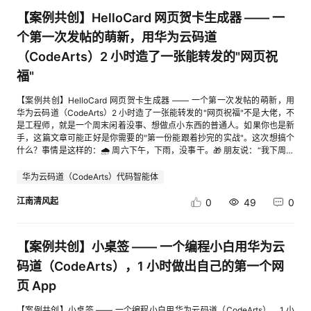
试、控制台日志、请求监控、追踪录制/停止、截图标注。规范驱动测试：规
构思维的深度洗礼。它教会未来的开发者们跳出单纯的业务代码编写，去审
协作的方案所有方案考虑时间和精力限制3.4 实际效果我本人就是OPC智脑
间和基础内存占用。这意味着，在同等规格的云服务器上，原本只能承载
npm start启动成功后控制台输出：Regex Explorer running at
划→生成→修复的完整测试工作流。高级代码执行：通过 run-code 执行自
【案例共创】HelloCard 网页贺卡生成器 —— 一
视底层的资源调度与状态容错。当学生们能够熟练运用这套设计哲学，将每
的第一个用户。在使用过程中：案例1：SaaS商城项目初始状态：有5家付
500 并发请求的节点，经过优化后可能轻松支撑 2000 以上的并发量。这种
http://localhost:3000浏览器打开 http://localhost:3000 即可使用。可用
定义 Playwright 代码（地理位置、权限、媒体模拟、iframe 等）。应用场
一次数据流转都视为完善自身工程体系的契机时，他们便真正完成了向卓越
费客户，年收入7500元诊断结果：处于验证期，核心卡点是获客渠道不明
资源利用率的质变，直接转化为企业在云计算账单上真金白银的成本节约。
curl 验证接口与静态资源都正常：$ curl -s
个第一次发帖的萌新，用华为云码道
景：Web 自动化测试 — 快速执行表单填写、页面导航、元素交互等端到端
大数据架构师的蜕变。
确行动建议：明确差异化定位、优化定价策略、构建获客引擎执行效果：2
除了资源加载策略的优化，代码层面的异步化改造更是提升 API 吞吐量的关
http://localhost:3000/api/health {"ok":true,"name":"regex-explorer"} 页
测试测试代码生成 — 通过交互式操作自动生成可复用的 Playwright 测试脚
（CodeArts）2 小时造了一张能转发的"网页祝
个月内客户增长到15家，月营收稳定在3000元以上案例2：知识付费项目初
键引擎。FastAPI 的核心优势在于其原生支持异步编程，但在实际开发中，
面上输入示例正则 (\d{3})-(\d{4})、flag g，测试文本“联系电话 010-
本调试失败测试 — 以 CLI 模式附加到调试会话，交互式排查问题网络模拟
始状态：有想法但不确定是否可行诊断结果：可行度62分（黄灯），需求是
许多团队依然沿用传统的同步阻塞思维，导致数据库查询、外部 API 调用等
1234，备用 021-5678。”，右侧会实时高亮两处匹配，列出每处的捕获组
福"
与拦截 — 模拟 API 响应、屏蔽资源，用于前后端分离开发或异常场景测试
改善型行动建议：先做最小验证（5个用户深度访谈）执行效果：发现真实
耗时操作频繁阻塞主事件循环，使得服务器在等待 I/O 时处于“空转”状态。
1/2 与位置区间，并逐段给出中文解释（如“捕获分组开始 (第 1 组)”、“任意
会话与状态管理 — 保存/复用登录态，实现带认证的自动化流程规范驱动测
需求与预期不同，及时调整方向，避免浪费3个月开发时间四、开源与贡献
通过全面采用异步数据库驱动、精简冗余的中间件链路，并配合高性能的
一个数字 (0-9) —— 恰好重复 3 次”）。安全提醒：该服务为无鉴权的本地
试 — 从需求规范出发，自动规划、生成并修复测试用例浏览器调试与录制
【案例共创】HelloCard 网页贺卡生成器 —— 一个第一次发帖的萌新，用
4.1 开源地址OPC智脑已开源，欢迎Star和贡献：Gitee：
JSON 解析器，企业可以将原本被浪费的 CPU 算力重新释放出来处理更多
静态服务，仅适合本地开发与演示，请勿直接暴露到公网。四、扩展资料说
— 录制追踪/视频，截图标注，辅助问题定位 三、技能体验与实战 场景一：
华为云码道（CodeArts）2 小时造了一张能转发的"网页祝福"不是大佬，不
https://gitee.com/zx_allen_li/opc_skills.git官方网站：
业务请求。实战数据显示，这种深度的代码优化往往能带来数倍的性能提
明码道版本新特性说明：https://support.huaweicloud.com/wtsnew-
页面交互与快照验证对话码道，测试skill完成页面交互与快照验证：请使用
是工程师，就是一个周末闲着没事、想做点小东西的普通人。如果你也是新
http://opc.soberli.comSkillHub：https://skillhub.cn/skills/opc-zhinao4.2
升，将核心接口的平均响应时间从数百毫秒压缩至毫秒级，极大地提升了终
codeartssnap/index.html#section2【案例共创】【第11期】华为云码道
playwright-cli-automation skill帮我打开 Bing 搜索，搜索 "playwright
手，这篇文章可能正好是你需要的"第一份能跟着抄完的实战"。这次想搞个
欢迎贡献欢迎以下贡献：提交Issue：反馈Bug或建议新功能提交PR：优化
端用户的交互体验。从商业战略的宏观视角来看，API 性能的优化绝不仅仅
（CodeArts）代码智能体 + 新特性完成应用开发/调试实践
automation"，然后告诉我搜索结果有多少条，并截图保存。任务运行结
什么？事情是这样的：🌧️ 周六下午，下雨，没事干。🎁 朋友说：“我下周生
现有Skills或添加新Skills分享案例：分享你使用OPC智脑的创业案例五、总
是技术团队的自我修炼，而是企业构建敏捷商业护城河的重要一环。在高并
https://bbs.huaweicloud.com/forum/thread-0212721403979154441-1-
束，搜索结果：页面显示 9 条搜索结果（li.b_algo 元素），并保存截
日，能不能发我个特别点的祝福？”🤔 我心想：朋友圈那种"复制粘贴长
结OPC智脑为一人创业者提供了系统化的五阶段框架、量化的可行度评分、
发的电商大促、实时金融交易或大规模 AI 推理场景中，毫秒级的延迟差异
1.html
图./bing-playwright-automation.png。 场景二：网络拦截与存储状态管理
文"太敷衍了，我得搞点新意。💡 灵光一现：做一张能用网址转发的"网页贺
华为云码道（CodeArts）代码智能体
可立即执行的行动建议，且基于CodeArts + OPC智脑Skills完全免费。我希
往往直接决定了用户的去留与订单的转化率。通过惰性加载与代码优化实现
继续对话码道，测试skill完成网络拦截与存储状态管理：继续帮我打开
卡" —— 朋友点开链接就是一张飘彩纸的卡片，上面写着我对 TA 说的话。
望它能帮助更多创业者用最低成本、最短路径完成从0到1的商业验证，避免
的“降本增效”，让企业在面对突发流量洪峰时，无需仓促扩容硬件即可从容
example.com，把所有图片请求都拦截掉不让加载，然后往 localStorage
但问题是：我会一点 HTML，但没做过完整的"应用"我没钱买云服务器我不
江南清风起
0
49
0
常见坑、少走弯路、建立系统化思维。一人创业，不是孤军奋战。有了AI诊
应对，既保障了业务的连续性，又规避了过度资源配置带来的资金浪费。这
里存一个键值对 test_key=hello_playwright，保存当前浏览器状态，关闭
会后端、不会数据库我只有 2 个小时，今晚约了饭抱着试试看的心态，我打
断专家，你就是一个人，但不是一个人在战斗。附录：快速开始1分钟快速
种以技术深度换取商业广度的能力，正是现代企业在激烈的数字化竞争中实
浏览器后再重新加载状态，确认 localStorage 里的值还在。任务运行结
开了华为云码道（CodeArts）AI IDE。📌 结论先说：2 小时 7 分钟后，我把
体验如果你已经安装了CodeArts IDE，只需3步：# 1. 克隆仓库 git clone
现高质量增长的核心驱动力。
束，运行结果如下： 场景三：多标签页操作与调试诊断继续对话码道，测试
链接发给朋友了。📌 朋友的反馈：第一句是"卧槽这是你做的？"📌 总成本：
【案例共创】小桌签 —— 一个编程小白用华为云
https://gitee.com/zx_allen_li/opc_skills.git # 2. 安装到项目 cd opc_skills
skill完成多标签页操作与调试诊断：继续帮我打开 Hacker News 首页，再
~3 元 Token + 几乎为零的 OBS 存储费下面是这 2 小时的全程记录，新手
bash install-codearts.sh /path/to/your-project # 3. 在CodeArts IDE中打
开一个新标签页访问 example.com，在两个标签页之间切换操作，点进首
向，能跟着复刻。1. 先聊聊"网页贺卡"是个啥？为什么不需要后端？这一段
码道（CodeArts），1 小时做出自己的第一个网
开项目，开始使用 常见问题Q：我不懂技术，能用吗？A：完全可以！你只
页的某个链接后再后退回来，全程帮我监控控制台日志和网络请求。任务运
对资深的人是常识，但对新人可能是关键认知。🧠 核心思路：把祝福内容塞
需要用自然语言描述问题，OPC智脑会自动完成所有分析。导出报告也只需
页 App
行结束，运行结果如下：至此，码道驭网：零代码玩转浏览器自动化测试案
进 URL（网址）本身。像这样：
回复数字。Q：导出的文件在哪里？A：文件自动保存在 opc-reports/日期/
例结束。 本文正在参与：【案例共创】【第11期】华为云码道
https://xxxxxx.obs.example.com/index.html?to=小明&from=神秘人
文件夹，你可以直接打开使用。Q：诊断结果准确吗？A：OPC智脑基于五
【案例共创】小桌签 —— 一个编程小白用华为云码道（CodeArts），1 小