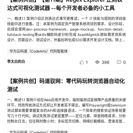
率）的冷思考，明确只有在自动化软件开发、深度行研等高复杂度、需要自
授权完成后，终端会显示：✅ Authorization successful! Email: agent-
于掩耳盗铃。平台会通过Canvas、WebGL渲染层以及字体列表等深度检测
投入后才发现需求不存在或市场太小解决：可行度打分系统（需求可行性
用的入口为 main.handler，测试成功；如果保持仓库原始 src/ 目录结构上
3）视频需包含开发过程实际操作。4）视频的案例实操需要完整体现，并配
我纠错的“深水区”场景中，多智能体的价值才能覆盖其算力成本。这种基于
xxxxx@qq.com Status: Connected Quota: 100 emails/day (trial) You can
手段，轻易识破批量操作的本质。因此，必须采用进程级的沙盒隔离技术，
×0.4 + 市场空间×0.3 + 个人匹配度×0.3）问题3：不知道如何设计MVP痛
达式可视化测试器 --每个开发者必备的小工具
传，则入口可参考 deploy/functiongraph.yaml 中的 src.main.handler。本
以语音讲解，可根据视频上手并体验。重要！！！注意保留视频源文件，视
真实业务痛点的场景化落地思维，是培养成熟AI工程师的关键一环。结语：
now use natural language to operate your mailbox.4.3 这一步意味着什
确保每一个虚拟环境拥有独立的Cookies、LocalStorage及硬件参数。同
点：想做产品但不知道如何裁剪功能、控制成本解决：MVP精益设计，确定
案例最终以手动测试方式验证函数，不配置定时触发器，避免引入额外资源
频审核通过后需进行提交。Ø 评奖规则（规则已更新，添加案例影响性条
数字军团的指挥官【Harness&Hermes】多智能体开发特训营就像是一座桥
么？概念说明AI 身份AI Shell 中的 Agent 实例邮箱身份Agent Mail 分配的
时，结合全球动态原生住宅IP池，实现跨区域、跨设备的物理级映射，让每
三层产品体系，测算交付成本问题4：不知道如何合规落地痛点：担心法律
操作。后续如需扩展为每日巡检，可在 FunctionGraph 中增加 TIMER 触发
一、概述1.1 案例介绍正则表达式难写更难读，一个 (? 技能与规则的项目级
目）标准类型文档形式分值释义视频形式分值释义分值阶梯总分值案例影响
梁，连接着理论的混沌与工程的秩序。在这里，学员完成了从“学徒”到“指挥
专属邮箱地址绑定关系Agent 获得该专属邮箱的操作权限安全边界你的个人
一次注册都呈现出独立且真实的用户画像。最后，我认为最深刻的认知转变
风险、税务问题、合同纠纷解决：OPC合规落地指导（主体注册、财税规
器。13. FunctionGraph 测试结果创建函数后，使用空 JSON 事件进行同步
技能中进行查看。注：本案例为固定资产管理系统项目的需求、设计阶段，
性根据浏览数和评论数评价案例影响性1:浏览数达到100；2:浏览数达到
官”的蜕变。他们不再仅仅盯着大模型的参数与概率，而是抬起头，审视由
邮箱权限不暴露给 AI完成后，你可以在 Agent Mail 后台查看收发记录和授
在于对业务本质的反思。与其绞尽脑汁去破解风控规则，不如重新审视多账
划、商用模板准备）问题5：不知道如何获取首批用户痛点：产品做好了但
调用测试：{} 函数返回 statusCode: 200，返回体中包含 message: 巡检完
后续会使用dev-process-framework、page-mockup、function-detail、
200；根据浏览数和评论数评价案例影响性1:浏览数达到150；2:浏览数达到
节点、连线与反馈回路交织而成的网络。当AI成为一个能够分工、协作甚至
权状态，便于追踪 Agent 做了什么。五、第一次实战：让 AI 收发邮件5.1 从
号矩阵运营的底层逻辑。任何试图利用系统漏洞进行大规模批量注册的灰产
没人买单解决：种子用户冷启动策略（获客渠道、定价策略、付费验证）问
成，并返回 Markdown 与 JSON 两种报告。本次 FunctionGraph 测试统计
fullstack-testing等skills辅助码道分别完成 AssetMgmt从原始需求到系统
300；1-2/0.5梯度2操作完整性关键节点以文字+截图的形式进行说明1：实
妥协的组织时，开发者管理的已不再是单纯的工具，而是一个数字化的军
低风险任务开始🟢 建议：先让 Agent 搜索邮件，不要一上来就发信。任务
行为，最终都会被不断迭代的AI防御体系所反噬。我们应当将多线程架构应
题6：不知道如何规模化痛点：有用户但不知道如何放大收入、实现一人规
如下：指标数值检查资源90发现问题38严重问题3警告问题35执行耗时约
设计、页面设计、测试设计，并最后转化成SDD需求开发设计文档。除上述
际的实践操作，而非方案类描述2：参考官方提供模版，可读性好，有关键
团。这正是AI走向产业深处时，我们最需要的新型教育形态。
①：查看最近收到的邮件你对 AI Shell 说：查一下最近收到的邮件Agent
用于合规的业务提效上，例如通过异步渲染管道优化内部合法数据的处理效
模化解决：规模化增长引擎设计（自动化、品牌、复购、体系化）2.5 与其
0.07 秒报告输出方式包括两种：函数返回值：Markdown 和 JSON 结构直
skills之外，本案例中还用到了如下系统内置skills：frontend-design：码道
节点文字说明与截图3：符合2的条件下能够突出关键代码释义以及关键步骤
执行并返回：📋 最近 5 封邮件： 1. 【发件人】noreply@github.com 【主
率，或者用于更智能的动态挑战响应测试。唯有摒弃破坏性的攻击思维，转
他方案的对比对比维度创业导师咨询创业书籍/课程创业社群OPC智脑成本
接包含在响应 body.reports 中。控制台日志：巡检过程输出到
内置的前端设计skill，提供5种专业主题风格（线性美学、极简现代、苹果
华为云码道（CodeArts）代码智能体
解释说明，应用构建后可执行，并有执行后效果介绍和展示关键节点以图文
题】Your weekly digest 【时间】2026-06-28 09:12 【摘要】本周
向尊重平台规则、注重长期资产维护的精细化运营，才能真正摆脱封号的阴
高（几百-几千/次）中（几十-几百）低（免费或低费）零成本时间需预约需
FunctionGraph 标准日志。14. 零成本架构验证本案例部署和测试过程中未
极简、赛博朋克、拟物化），用于生成避免AI通用风格的高质量、生产级前
+操作讲解的形式体现1：实际的实践操作，而非方案类描述2：视频的节奏
GitHub 活动汇总：3 个 PR 合并，2 个 Issue 关闭... 2. 【发件人】
霾，在数字商业的博弈中获得长远的生存空间。
阅读随时随时可用个性化高低中高（AI诊断）系统化中高低高（五阶段模
使用以下资源：资源类型使用情况OBS 对象存储未使用，报告通过函数返回
端界面代码。SDD：包含四大核心流程skills：**creating-sdd-directory：
李太白的白
1
396
0
流畅，介绍，讲解和实操各部分有关键节点说明3：符合2的条件下能够突出
invoice@example.com 【主题】六月发票 - 订单 #2024-0615 【时间】
型）可执行性中低低高（量化建议）一人适配不一定不一定不一定严格适配
值和日志输出SMN 消息通知未使用，不发送告警通知API Gateway未使
**是SDD流程的起点，负责初始化规范驱动开发所需的目录结构和基础文
关键代码讲解以及关键步骤解释说明，应用构建后可执行，并有执行后效果
2026-06-27 16:30 【摘要】附件包含六月电子发票 PDF... 3. 【发件人】
三、如何在CodeArts IDE安装和使用？3.1 安装方式OPC智脑支持多种安装
用，通过手动测试或 TIMER 触发ECS/RDS 等计算或数据库资源未使用，纯
件。managing-spec-document：负责管理spec.md文档，明确记录"做什
介绍和展示1-3/0.5梯度3案例实用性贴近实际行业生产或者业务场景1：纯
hr@company.com 【主题】简历投递回复 - 面试邀请 【时间】2026-06-
方式，最推荐的是CodeArts IDE一键安装。方式1：CodeArts IDE一键安装
Serverless 运行公网带宽/EIP未使用AK/SK 凭据未使用，不调用真实云 API
么"，确保需求清晰无歧义，避免开发过程中的需求偏差，是整个SDD流程
技术应用不涉及实际应用场景，比如登录云开发环境运行简单demo2：基于
【案例共创】码道驭网：零代码玩转浏览器自动化
27 10:05 【摘要】已收到简历，邀请 6 月 30 日面试... ...任务 ②：搜索特
（推荐）步骤1：下载OPC智脑# 克隆仓库 git clone
云 API 调用未使用，基于本地模拟资源清单巡检巡检数据来自项目内置的
的基础。managing-design-document：负责管理design.md文档，详细规
实际应用场景具有一定的实用性3：基于实际场景且在开发者空间云开发环
定邮件你对 AI Shell 说：找出上周和项目有关的邮件Agent 执行并返回：🔍
https://gitee.com/zx_allen_li/opc_skills.git cd opc_skills步骤2：执行安装
inventory.json 模拟资源清单，检查规则来自 rules.yaml。所有逻辑都在函
划"怎么做"，在设计阶段就考虑架构、技术选型和潜在问题，大幅减少返工
测试
境进行部署实施，能够应用于场景解决行业的痛点问题，用于生产实施贴近
搜索关键词：项目 | 时间范围：上周 找到 3 封相关邮件： 1. 【主题】项目
脚本# 安装到新项目 bash install-codearts.sh /path/to/your-project # 或
数运行时内完成，不需要外部依赖服务来存储报告或转发通知。15. 案例效
成本，是连接需求与实现的桥梁。managing-tasks-document：负责管理
实际行业生产或者业务场景1：纯技术应用不涉及实际应用场景，比如登录
周报 - 第 26 周 【发件人】pm@team.com | 2026-06-23 【关键信息】本
在当前项目安装 bash install-codearts.sh . 步骤3：验证安装安装完成后，
果本案例完成后，开发者可以获得一个可复现的云资源体检工具：修改
tasks.md文档，将复杂项目分解为可追踪的具体任务，使开发进度一目了
一、概述1.1 案例介绍在Web应用开发中，端到端测试是保障产品质量的关键
云开发环境运行简单demo2：基于实际应用场景具有一定的实用性3：基于
周完成 5 个任务，下周计划 3 个里程碑... 2. 【主题】Re: 项目架构评审反馈
会自动生成以下文件：your-project/ ├── AGENTS.md # 完整版配置 └──
inventory.json 即可调整被检查资源。修改 rules.yaml 即可调整治理规则。
然，是SDD流程的落地环节。2.3 码道使用技巧（上下文选择功能）在执行
环节，然而传统测试方式却让开发者苦不堪言。编写Playwright或Selenium
实际场景且在开发者空间云开发环境进行部署实施，能够应用于实际场景解
【发件人】architect@team.com | 2026-06-24 【关键信息】架构方案 v2
.codeartsdoer/ ├── agents/ │ └── opc-zhinao.json # 智能体配置 └──
本地执行 python src/main.py 可快速验证。上传到 FunctionGraph 后，可
任务过程中，有时我们期望指令是针对某个具体文件、目录进行，此时需要
测试脚本需要掌握复杂的API和选择器语法，一个简单的搜索验证场景就要
决行业的痛点问题，用于生产实施1-3/0.5梯度3技术多样性案例中应用更多
已更新，请 review... 3. 【主题】项目预算审批通过 【发件人】
skills/ # 8个Skills ├── skill1-idea-feasibility/ │ └── SKILL.md ├──
以通过手动测试验证函数运行。后续可配置 TIMER 触发器，实现周期性巡
用到码道的上下文选择功能，此功能用于限定对话和指令的作用范围。在AI
写几十行代码；调试失败测试更是噩梦——定位元素、排查网络请求、分析
的华为云技术或主流开源框架1：使用活动中要求的服务以及工具或者技术
finance@company.com | 2026-06-25 【关键信息】Q3 预算已批准，总
skill2-mvp-design/ ├── skill3-opc-compliance/ ├── skill4-seed-
检。脱敏版报告摘要如下：# 云资源体检报告（脱敏版） ## 汇总信息 - 检
IDE界面打开指定的文件/文件夹，在码道对话框中输入“#”弹出选择菜单，
控制台日志，往往耗时数小时；多标签页切换、网络拦截模拟、登录态管理
2：基于云开发环境结合更多的华为云技术/服务、开源框架或技术案例中应
额 ¥120,000...任务 ③：下载附件你对 AI Shell 说：下载第一封邮件里的附
coldstart/ ├── skill5-scale-growth/ ├── feasibility-scoring/ ├──
查资源总数：90 - 发现问题总数：38 ### 问题分布（按严重程度） | 严重
根据需要可选择 File（单个文件）或 Folder（文件夹）。选择后，后续对话
等高级场景的测试代码更是晦涩难懂。据统计，测试脚本的编写和维护成本
用更多的华为云技术或主流开源框架1：使用活动中要求的服务以及工具或
件Agent 执行并返回：→ 正在获取邮件附件... → 邮件: 【六月发票 - 订单
report-export/ ├── user-feedback/ └── ProjectSkillStatus.txt # 8个
程度 | 数量 | |----------|------| | warning | 35 | | critical | 3 | ### 问题
和指令优先在该范围内执行。作用：提高指令执行精度，避免全局搜索让AI
占项目总测试成本的60%以上。本案例通过华为云码道代码智能体结合
华为云码道（CodeArts）代码智能体