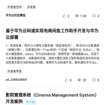
二： 登录华为开发者空间，参考案例《华为云MaaS平台大模型Tokens领
持
建
C算子开发知识库构建黄生cid:link_3【案例共创】基于华为开发者空间开发
证
实
的
取使用指导》中的“二、 领取MaaS平台大模型Tokens”章节内容，领取
平台构建旅游规划助手yd_272483742cid:link_4【案例共创】使用开发者空
开发者空间
开发者
MaaS平台DeepSeek V3系列大模型Tokens代金券，购买ModelArts
间 AI Agent+RAG+高德地图MCP开发班车出行助手神一样的老师
议
验
收
Studio DeepSeek Tokens套餐包，开通模型服务，最后获取到模型的API
cid:link_5【案例共创】基于华为开发者空间使用 FastAPI 构建 MCP 天气查
华为云社区精选
2
1.0K
2
地址、模型名称和API Key。以开通deepseek-v3.2为例： 注意：记录API
询服务胡琦cid:link_6【案例共创】基于华为云开发者空间+Flexus+Dify平
Key、API地址以及模型名称留作后面步骤使用。三、构建一个AI智能小助手
台的AI Agent构建实战：搭建大学报考志愿建议助手柠檬味拥抱
藏
应用在开始项目实践之前，请确保本地已安装并配置好Python开发环境，也
cid:link_7【案例共创】基于华为开发者空间构建本地MCP Server +
基于华为云码道实现电商闲鱼工作助手开发与华为
可用码道来安装，比如在对话框输入：请帮我在本机安装python，并将其添
DeepSeek + Cherry Studio实现股市分析助手
加到环境变量。3.1 码道生成代码在华为云码道对话框中，输入以下提示
yd_269585276cid:link_8【案例共创】基于华为云开发者空间的AI Agent
云部署
词：在当前项目文件夹下生成代码，使用python+flask生成一个通过web页
[旅行灵感生成器]智能体柠檬味拥抱cid:link_9【案例共创】基于仓颉 +
面可视化的AI编程小助手+计算机故障判断小助手，AI部分使用ModelArts
DeepSeek + MCP 的智能膳食分析助手给无眠点压力cid:link_10【案例共
1、资源准备：购买ECS弹性云服务器（我选择包月），购买RDS云数据库
Studio的API实现，具体参数如下：​API地址：YOUR_API_URL;model参
创】使用 HarmonyOS NEXT和Mass快速开发NutPITalk坚果派开发者
（按需计费），注意要在同一个vpc和同一个区域（例如华北-北京4）。 购
数：YOUR_MODEL_NAME;​API KEY：YOUR_API_KEY；界面UI要设计的美
cid:link_11【案例共创】基于开发者空间使用Kotaemon开源RAG UI和华为
买大模型服务，MAas，华为云码道对话：我想开发一款电脑版exe，实现个
观漂亮；​创建完成后，直接运行程序。 注意：YOUR_API_URL：替换成步
云Maas搭建本地/私人AI知识库云聪明cid:link_12【案例共创】Mass满血
人闲鱼客服助手，闲鱼是网页版，调用大模型读取上架的商品信息并实时自
骤“2.2 领取华为云MaaS平台大模型Tokens福利”中获取的API地址。
DeepSeek服务结合云主机搭建私有化数学家Agent小草飞上天
动回复买家对当前商品的问题，使用华为云码道开发，服务器在华为云ecs
YOUR_MODEL_NAME：替换成步骤“2.2 领取华为云MaaS平台大模型
cid:link_13【案例共创】基于华为云鲲鹏服务器和HCE OS部署热门大模型
上，云数据库rds已经购买，还需要其它云资源吗，接入华为云的大模型，
Tokens福利”中获取的模型名称。YOUR_API_KEY：替换成步骤“2.2 领取华
对话网页云聪明cid:link_14【案例共创】基于模型平台ModelArts Studio和
如何实现2、给出系统详细架构图：
开发者学堂
为云MaaS平台大模型Tokens福利”中获取的API Key。点击发送按钮后，华
开源Agent框架Dify.AI构建聊天助手实践胡琦cid:link_15【案例共创】在开
┌───────────────────────────────────────────
为云码道帮助我们创建项目文件、生成项目代码、安装依赖并运行程序，过
发者空间使用 MateChat 和Mass快速开发智能对话界面胡琦
──────────────┐│ 桌面客户端 (EXE) ││
yd_238822659
0
20
0
程中如果出现是否允许运行，请选择全部允许。注意：当涉及文件变更时，
cid:link_16【案例共创】基于Maas服务及maxkb专业打造企业级私有化智
┌──────────┐ ┌──────────┐ ┌──────────┐ ││
点击全部接受。浏览器输入：http://localhost:5000，体验AI智能助手。3.2
能知识库小草飞上天cid:link_17【案例共创】使用MaxKB接入华为Maas服
│ 商品管理 │ │ 消息监控 │ │ 配置中心 │ ││
体验智能小助手AI编程小助手：在智能小助手对话框中，输入以下提示词：
务快速打造AI问答Agent鸢尾离夏cid:link_18【案例共创】基于华为开发者
└──────────┘ └──────────┘ └──────────┘
帮我生成一个python编写的批量重命名文件夹下文件的代码，要求用户可以
影院管理系统（Cinema Management System）
空间-云开发环境（容器）使用VS Code版CodeArts代码智能开发一个批量
│└────────────────────┬─────────────────────
指定文件名，文件名由两部分组成，前缀+编号，前缀由用户给出，编号由
摘取word内表格内容为excel的程序banjincid:link_19【案例共创】基于华
───────────────┘ │ HTTPS
开发案例
新人帖
系统自动生成，用户可以自定义起始编号。AI编程助手帮助我们生成了完整
为开发者空间-云开发环境（容器）使用VS Code版CodeArts Doer快速二
▼┌─────────────────────────────────────────