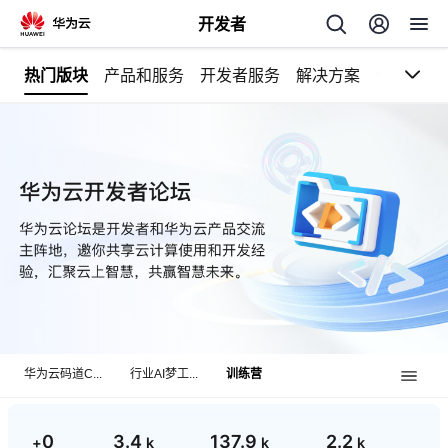
开发者
页
热门版块
产品和服务
开发者服务
解决方案
企业专栏
返
回
个
我
人
的
主
华为云码道C...
行业AI梦工...
训练营
开
页
发
0
3.4
137.9
2.2
+
k
k
k