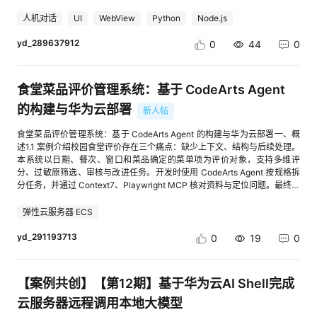
提前准备一个可正常使用的华为云账号，并确认账号能够创建开发项目和购
码：// game.js — 地图生成核心代码generateMap() { const size = 10;
和外部数据库。菜品图片采用 URL 字段；未填写或加载失败时显示本地默
发粒子爆发中频平均值 midAvg在当前主题基础上偏移色相高频平均值
买 ECS 资源。2.2 准备本地开发环境本案例使用浏览器直接运行单文件项
人机对话
UI
WebView
Python
Node.js
this.state.map = { size: size }; const walls = new Set(); for (let y = 0;
认 SVG 图片。图 2 码道生成并修正需求文档3 开发环境与技术选型3.1 开发
highAvg提高粒子速度并改变色相整体强度 rms调整粒子数量、透明度、饱
目，无需安装完整的前端工程脚手架。建议准备以下工具：Chrome、Edge
y { const [x, y] = key.split(',').map(Number); return { x, y }; });
环境项目配置操作系统WindowsNode.jsv24.18.0npm11.16.0开发工具华为
和度和环境光尺度四套主题只提供基础色彩和背景，实时音频特征会继续改
yd_289637912
或其他现代浏览器；可编辑 HTML 的代码编辑器；华为云码道
0
44
0
this.state.boxes = boxes; this.state.exit = exit; this.buildWallSet(); //
云码道（CodeArts）代码智能体 Web IDE浏览器本地浏览器访问
变视觉参数：主题键显示名称基础风格neon霓虹品红与青色，深蓝黑背景
（CodeArts）AI IDE；支持 SSH 和 SCP 的终端工具；稳定的网络环境。项
预构建Set用于O(1)查找}3.2.3 背包系统背包系统是本应用最复杂的模块，
http://localhost:3000数据库SQLite（Node.js 内置 node:sqlite /
starry星空蓝色系，深空背景flame火焰橙红色系，深棕黑背景aurora极光绿
目采用 Vue 3 CDN 方式运行。原项目中的引用方式如下： 正式发布或长期
参考"三角洲行动"的物品管理系统设计，关键技术难点及解决思路如下：
DatabaseSync）图 3 Node.js 与 npm 环境检查3.2 技术选型技术用途选型
色与蓝色，深绿背景3.6 构建三种可视化模式与粒子系统RenderEngine 使
维护时，建议将 @3 替换为经过验证的具体版本号，或者将 Vue 文件下载
（1）网格碰撞检测：背包为6×6网格，每个收藏品有不同尺寸（1×1到
理由Node.js应用运行环境安装简单，与码道生成的 JavaScript 项目配合直
食堂菜品评价管理系统：基于 CodeArts Agent
用 requestAnimationFrame() 驱动绘制。每一帧先采集频谱，再进行特征分
到 ECS 本地，避免外部 CDN 波动影响页面加载。2.3 准备项目目录项目结
3×3），用slots二维数组描述占用形状。canPlace()函数遍历slots数组，
接ExpressWeb 服务与路由结构轻量，适合小型 CRUD 应用EJS服务端模板
析、背景绘制、主模式绘制和粒子更新：loop() { if (!this.running) return
构如下：食堂菜品评价系统/ └── index.htmlindex.html 中包含：页面结
的构建与华为云部署
检查目标区域所有格子是否均未被占用且不越界。（2）唯一实例ID管理：
新人帖
渲染不需要单独构建前端项目，降低复杂度Bootstrap 5页面布局与组件通过
this.render() this.animId = requestAnimationFrame(() => this.loop()) }
构；CSS 样式；Vue 3 交互逻辑；初始菜品和分类数据；搜索筛选与表单验
这是开发过程中遇到的核心技术难点。最初背包网格直接存储itemId，当两
CDN 快速获得基础界面node:sqlite数据库访问Node.js 内置模块，无需安装
render() { const freq = this.audio.getFrequencyData() if (!freq ||
证；浏览器本地存储；数据统计与 CSV 导出。2.4 准备华为云 ECS部署阶
食堂菜品评价管理系统：基于 CodeArts Agent 的构建与华为云部署一、概
个同ID物品同时存在于背包时，removeItem()按ID删除会误删所有同ID实
原生数据库依赖express-session管理员会话用少量代码实现后台访问控制
!this.audio.buffer) { this.drawIdleBackground(this.w, this.h) return } const
段需要准备一台华为云弹性云服务器 ECS。本案例使用 Ubuntu 操作系统，
述1.1 案例介绍校园食堂评价存在三个痛点：缺少上下文、结构与后续处理。
例，导致物品消失或数据错乱。解决方案是引入uid（唯一实例ID）机制
dotenv环境变量加载将端口和 Session 密钥与代码分离3.3 项目结构项目目
features = analyzeFeatures(freq) const params =
静态网页对服务器性能要求较低，可根据实际需求选择基础配置。购买完成
本系统以日期、餐次、窗口和菜品确定的菜单项为评价对象，支持多维评
——每次placeItem()时生成全局递增的uid，网格存储uid而非itemId，通过
录结构canteen-review/├─ app.js├─ db.js├─ package.json├─
adaptVisualParams(features, this.theme) if (this.mode === 'bars')
后，请记录以下信息：ECS 公网 IP；登录用户名；登录密码或私钥；安全
分、过敏原筛选、审核与改进任务。开发时使用 CodeArts Agent 按规格拆
_uidMap（Map数据结构）映射uid到itemId。removeItem()按uid删除，精
package-lock.json├─ README.md├─ .env.example├─ public/│ ├─
this.drawBars(freq, params, features) else if (this.mode === 'circular')
组配置入口。安全组入方向至少需要根据实际使用开放以下端口：22：用于
分任务，并通过 Context7、Playwright MCP 核对资料与定位问题。最终构
确移除单个实例，彻底解决同ID物品冲突问题。（3）拖拽交互：支持从保
css/style.css│ └─ images/default-dish.svg├─ views/│ ├─ index.ejs│
this.drawCircular(freq, params, features) else this.drawSphere(freq,
SSH 登录服务器 80：用于 HTTP 网页访问 443：用于后续配置 HTTPS测
建成功，26 条关键流程测试通过，系统已部署至华为云 ECS 与 RDS for
险箱拖拽物品到背包（拾取）、从背包拖拽物品到保险箱（丢弃）、背包内
├─ dish-detail.ejs│ ├─ error.ejs│ ├─ partials/│ └─ admin/├─ data/└─
params, features) } 三种模式的实现重点如下：模式实现方式主要参数柱状
试阶段通过公网 IP 访问时，最关键的是开放 80 端口。三、构建食堂菜品评
MySQL，公网验证首页、接口和图片加载正常。1.2 适用对象与案例流程本
拖拽重排。拖拽时通过dataTransfer传递uid、itemId、context（来源标
弹性云服务器 ECS
docs/图 4 项目文件结构4 系统总体设计4.1 总体架构系统采用单体 Web 应
bars对数映射频谱区间，绘制上下对称的渐变柱和倒影64 根频谱柱、逐帧
价管理系统3.1 创建项目并明确需求进入华为云码道（CodeArts）AI IDE
案例适合高校学生、全栈 Web 初学者，以及希望了解 CodeArts Agent 与
识）和originRow/originCol（原始位置），目标区域根据context判断操作
用架构。浏览器向 Express 服务发送 HTTP 请求；Express 根据路由完成参
平滑环形 circular将频谱值映射到圆周，向内外绘制径向线段120 根径向频
后，新建一个前端项目，并在项目根目录创建 index.html。不要只向代码智
Skill/MCP 协作流程的开发者。整体流程可分为五步：读取项目规格与工程
类型。双击保险箱物品可自动拾取（autoPlace自动寻找空位）。（4）事
yd_291193713
0
19
0
数校验和业务处理；EJS 将查询结果渲染为 HTML 页面；SQLite 保存菜
谱线球形 sphere使用黄金角在单位球面生成点阵，经旋转与深度计算投影
能体输入“帮我做一个网页”，而应明确说明使用对象、核心功能、技术限制
上下文。由 CodeArts Agent 生成并拆分可执行任务。按业务模块完成前后
件监听器重复绑定问题：在搜索动画期间，refreshLootUI()会重建DOM并
品、评价和管理员数据。静态样式和默认图片由 Express 静态目录提供。系
到二维 Canvas900 个球面点、邻近点连线粒子系统预先创建 600 个
和部署方式。可使用以下需求描述：我想做一个食堂菜品评价管理系统。 要
端与数据库实现。使用 Playwright 发现并修复真实数据与接口问题。部署
重新绑定事件监听器。setupBoxDrop()对保险箱容器添加drop事件监听，若
统逻辑架构浏览器│ HTTP 请求 / 表单提交▼Express 路由与中间件├─ EJS
Particle 对象，并循环复用对象池，避免在高频动画循环中持续创建和回收
求： 1. 同时包含顾客端和管理端。 2. 顾客可以浏览、搜索和评价菜品。 3.
到华为云 ECS/RDS，并验证公网访问。1.3 资源总览资源本案例中的实际用
每次刷新都重新绑定，会导致同一容器上叠加多个监听器，拖拽丢弃时触发
页面渲染├─ Session 管理员鉴权└─ 参数校验与错误处理│ 参数化
对象。检测到明显低频节拍时，渲染引擎会在画面中心额外发射一组高速粒
【案例共创】【第12期】基于华为云AI Shell完成
管理员可以添加、修改和删除菜品。 4. 不开发后端，数据先保存在
途CodeArts Agent根据规格辅助任务拆分、代码实现和问题定位Skill规范文
多次从而复制物品。解决方案是引入boxDropInitialized标志，确保drop监
SQL▼SQLite 数据库(dishes / reviews / admins)4.2 普通用户业务流程访
子。3.6.1 运行前代码核对当前源码中的 RenderEngine 已导入
localStorage。 5. 所有 HTML、CSS 和 JavaScript 尽量放在一个
档、架构图和检索任务的步骤与验收方式Context7 / Playwright MCP资料
听器只绑定一次。以下是核心代码：// backpack.js — uid实例管理核心代
云服务器远程调用本地大模型
问首页 → 浏览菜品列表├─ 输入关键词 → 模糊搜索 → 查看结果└─ 点击菜
BPMDetector，并在渲染阶段调用 this.bpmDetector.update()，但构造函
index.html 中。 6. 页面要适配电脑和手机。 7. 代码要有完整的错误处理和
核对、页面检查和控制台错误定位ECS、EIP、VPC/安全组、RDS for
码const Backpack = { GRID_SIZE: 6, CELL_PX: 50, _uidCounter:
品 → 查看详情与历史评价↓填写姓名、评分和评价↓校验并写入数据库↓重