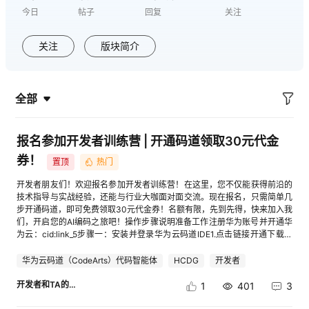
今日
帖子
回复
关注
者
关注
版块简介
我
的
我
全部
博
的
我
报名参加开发者训练营 | 开通码道领取30元代金
客
论
的
我
券！
置顶
热门
开发者朋友们！欢迎报名参加开发者训练营！在这里，您不仅能获得前沿的
坛
圈
的
我
技术指导与实战经验，还能与行业大咖面对面交流。现在报名，只需简单几
步开通码道，即可免费领取30元代金券！名额有限，先到先得，快来加入我
们，开启您的AI编码之旅吧！操作步骤说明准备工作注册华为账号并开通华
子
直
的
我
为云：cid:link_5步骤一：安装并登录华为云码道IDE1.点击链接开通下载华
为云码道IDE：https://developer.huaweicloud.com/codeartsco.html?
我
播
活
的
source=dmzntsq1&sourcead=sq2.登录华为账号（首次使用需开通套
华为云码道（CodeArts）代码智能体
HCDG
开发者
餐），登录成功后，返回下载安装华为云码道IDE，即可开启智能编码之
旅。安装登录指导详情步骤二：开发Web应用3. 在智能体模式下开发Web应
开发者和TA的朋友们
1
401
3
我
动
关
的
用：在华为云码道中，您只需用自然语言描述需求或功能目标，便能立刻理
解，生成结构清晰、工程级的完整代码。（如：帮我生成一个教师点名系