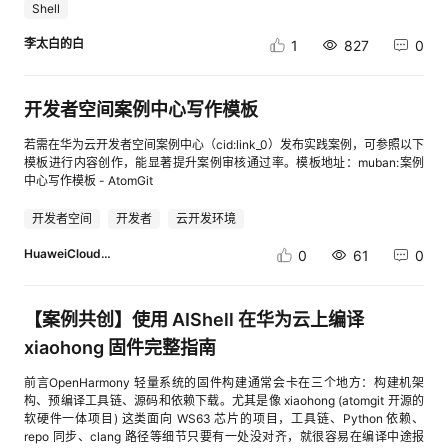
搜索“红烧”仅返回红烧肉通过TU-03菜品详情与历史评价显示通过TU-04提
警、多环境运维场景。应用部署依托自然语言对话轻松实现华为云资源编排
Shell
输入：查询我所有未绑定云资源的弹性公网IP（EIP）列表如果发现有未绑
权访问。备注：如果已有访问密钥，本步骤可以忽略。2.2 登录进入 AI
IP:/var/www/html/index.html也可以先上传到用户目录，再登录服务器执
交姓名、1~5 分和文字评价通过TU-05评价后平均分更新且刷新后数据仍存
以及应用部署。1.2 适用对象企业个人开发者高校学生1.3 案例时间本案例总
定的EIP，说明有一笔“白白花钱”的费用，可以考虑释放。实操提示：这些查
Shell 环境登录进入开发者空间官网，从侧边栏快捷入口一键拉起 AI Shell。
行：sudo cp index.html /var/www/html/index.html检查文件是否存在：ls
在通过TU-06姓名为空、评分未选时显示错误提示通过TU-07不存在菜品显
时长预计60分钟。1.4 资源总览创建华为云资源需要收费，请按需充值。本
李太白的白
1
827
0
询都不会产生费用，只是读取已有数据进行分析。五、阶段三：成本归属分
同意华为云开发者服务协议、隐私声明及开发平台协议。同意将临时访问凭
-lh /var/www/html/确认目录中存在：index.html重新访问：http://服务器
示 404 友好页面通过8.4 管理员功能测试用例测试内容结果TA-01正确与错
案例中五子棋小游戏应用部署所创建的云资源预计花费10元。资源名称规格
析5.1 按企业项目归集成本如果你的资源分散在不同项目中（比如开发环
据(AK/SK)同步至 AI Shell 环境，免手动配置直接使用。进入 AI Shell。
公网IP此时应显示食堂菜品评价管理系统，而不是 Nginx 默认欢迎页面。
误管理员账号登录通过TA-02未登录访问后台被重定向通过TA-03新增菜品
单价（元）AI Shell体验版免费华为云资源按需10二、AI Shell 使用指导2.1
境、测试环境、生产环境），成本归属分析能帮你清楚看到各项目的花费。
三、AI Shell 案例实战指导活动名称：【案例共创】【第12期】基于华为云
3.7.6 检查 Nginx 配置如果访问公网 IP 后未自动打开 index.html，可检查
及字段校验通过TA-04修改菜品信息通过TA-05删除菜品与确认提示通过
获取访问秘钥AK 是Access Key（访问密钥）的缩写, 用于标识用户身份的
输入：查询本月账单，按企业项目维度统计费用5.2 识别未归集资源有些资
AI Shell完成云资源管理、云服务运维和应用部署案例方向：云资源管理、
开发者空间案例中心写作模板
Nginx 默认站点配置：sudo nano /etc/nginx/sites-available/default核心
TA-06查看全部评价记录通过TA-07退出登录后需重新登录通过TA-08图片
唯一 ID, 通常公开传输。SK 是Secret Key（秘密密钥）的缩写，用于生成
源创建时没有绑定企业项目，会导致成本无法归属。输入：找出所有未绑定
云服务运维、应用部署代码仓库：
配置可保持为：server { listen 80; listen [::]:80; server_name _; root
URL 留空时显示默认图片通过8.5 数据库初始化验证验证项初始化预期当前
请求签名的保密密钥，仅用户和服务端持有。其核心功能是通过对称加密机
企业项目的云资源AI Shell会返回未绑定企业项目的资源清单，你可以据此
https://gitcode.com/N9_xx/AIShell_CloudHealthChecker演示环境：华为
/var/www/html; index index.html; location / { try_files $uri $uri/ =404; } }
若需在华为云开发者空间案例中心（cid:link_0）发布实践案例，可参照以下
状态结果dishes8 条演示菜品9 条，含人工测试新增 1 条通过reviews8 条演
制验证请求发送者的合法性，防止未授权访问。开发者配置 AK/SK，等同于
进行整改。六、阶段四：设置预算预警6.1 配置预算告警提前设好预算，避
云 AI Shell、GitCode、FunctionGraph 函数工作流成本说明：本案例严格
修改完成后，先检查语法：sudo nginx -t 确认配置正常后，重新加载
模板进行内容创作，能显著提升案例审核通过率。模板地址：muban:案例
示评价11 条，含人工测试与视频演示新增 3 条通过admins1 个
在 AI Shell 中进行身份信息认证。可以参考 获取AK/SK 文档。备注：如果
免月底收到“惊喜账单”。输入：帮我设置一个本月费用预算，总额500元，
采用零付费架构，仅使用 AI Shell 辅助生成、GitCode 代码托管、
Nginx：sudo systemctl reload nginx3.7.7 OBS 访问 HTML 时直接下载的
中心写作模板 - AtomGit
admin/admin123存在通过重复启动不重复插入初始化数据数据不翻倍通过
已有访问密钥，本步骤可以忽略。2.2 登录进入 AI Shell 环境登录进入开发
当消费超过80%（400元）时通过邮件通知我AI Shell会调用SMN（消息通
FunctionGraph 免费额度内运行、本地 JSON/YAML 配置文件和函数日志/
说明本项目只有一个 index.html，理论上也可以使用 OBS 静态网站托管。
外键级联删除菜品同步删除评价符合预期通过8.6 验收结论本轮测试覆盖了
者空间官网，从侧边栏快捷入口一键拉起 AI Shell。同意华为云开发者服务
知）服务，自动配置预算告警规则。但如果安装的是只读类，那他就无法进
返回值。不使用 OBS、SMN、API Gateway、ECS、RDS、AK/SK、云
但在部分场景中，使用 OBS 默认域名访问 HTML 对象时，响应头可能包
开发者空间
开发者
云开发环境
普通用户菜品浏览、搜索、详情查看、评分评价，以及管理员登录、菜品增
协议、隐私声明及开发平台协议。同意将临时访问凭据(AK/SK)同步至 AI
行执行和配置，但是会返回信息告知你如何进行操作。如上图所示。注意：
API、公网带宽或任何需要购买的云资源。1. 场景痛点云资源治理并不只属
含：Content-Disposition: attachment浏览器会将 HTML 当作附件下载，
删改查和评价查看等核心功能。测试范围内各项用例均达到预期结果，未发
Shell 环境，免手动配置直接使用。进入 AI Shell。2.3 使用 AI Shell在 AI
SMN服务会按通知条数收取少量费用，预计全年不超过5元，属于可忽略的
于大型企业。个人开发者和小团队同样会遇到以下问题：痛点典型表现影响
而不是直接渲染页面。使用自定义域名通常可以调整访问方式，但还需要配
HuaweiCloudDeveloper
0
61
0
现影响演示和提交的严重问题。项目已达到最小可交付、可运行、可验证和
Shell 对话框中输入以下提示词：复制代码请简单介绍AI Shell复制代码你是
成本。6.2 查看当前消费进度随时掌握本月已用额度：查询本月已消费金
资源命名不统一demo、test-app-server 等名称缺少环境和业务语义后续定
置 DNS，并可能涉及备案和 HTTPS。为了简化体验流程并保留后续扩展能
可演示状态，本轮验收通过。9 核心技术难点与解决思路9.1 兼容性与依赖安
谁？你具备哪些技能？2.3.1 查看我的服务器要部署,首先要知道我们需要部
额，以及剩余预算这里的预算使用率，会很直观的告知你是否超支。引起你
位资源和排障困难标签缺失没有 owner、environment、cost-center、
力，本案例选择 ECS 和 Nginx 部署。3.7.8 配置域名和 HTTPS（可选）如
装最初需要确保本地 Node.js 环境能够被码道终端识别。安装 Node.js LTS/
署在哪台服务器上,我们来看下在 AI Shell 对话框中输入以下提示词：帮我查
的注意。七、阶段五：一键清理测试资源如果之前创建过测试环境的资源，
project 等标签无法明确负责人、环境和成本归属临时资源长期保留测试资
需长期对外使用，可继续完成：购买域名；将域名解析到 ECS 公网 IP；在
稳定版本并重新打开浏览器工作区后，node -v 与 npm -v 正常返回。数据
看我当前的服务器有哪些2.3.2 生成华为云 Terraform 配置并执行部署在 AI
【案例共创】使用 AIShell 在华为云上编译
使用完毕后及时清理，可以避免持续计费。7.1 确认待清理资源首先列出所
源没有过期时间或长期未使用容易产生配额占用和潜在费用风险运维检查依
Nginx 中配置域名；申请 HTTPS 证书；开放 443 端口。使用 Certbot 配置
库层选择 Node.js 内置 node:sqlite，避免 sqlite3 或 better-sqlite3 在
Shell 对话框中输入以下提示词：复制代码请基于源码地址
有可以清理的资源：列出我所有运行中但非生产环境的ECS实例7.2 执行清
赖人工需要手动进入多个控制台页面查看效率低、不可复用、容易遗漏新手
HTTPS 时，可参考以下命令：sudo apt install certbot python3-certbot-
xiaohong 固件完整指南
Windows 下可能出现的原生编译依赖问题。9.2 数据库首次初始化与重复启
https://gitcode.com/zhepama/regex-explorer 分析项目代码，为此应用在
理确认无误后，输入：帮我释放实例ID为[实例ID]的ECS，并确认释放成功
担心误用付费资源不清楚哪些服务会产生费用降低实践意愿因此，本案例的
nginx -y sudo certbot --nginx -d 你的域名.com域名解析、备案和证书配
动数据库目录和文件需要在首次运行时自动创建，同时避免每次启动重复插
华为云规划并创建一套轻量化极简架构云资源，并完成应用部署。克隆项
AI Shell会执行资源释放操作，并返回结果。因为我目前没有需要清理的，
设计原则是：用最小资源完成可复现的云资源巡检闭环。即使不购买 ECS、
置不属于本案例的必做范围。3.8 运行结果与注意事项完成以上步骤后，系
前言OpenHarmony 轻量系统的固件构建通常会卡在三个地方：构建机架
入演示数据。解决方式是使用 fs.existsSync 创建 data 目录，CREATE
目，分析项目结构和技术栈。分析完成，规划架构。创建配置文件，验证
所以这里我就不演示了，大家按需求执行即可。安全提示：执行清理操作
RDS、OBS 等资源，也可以通过模拟清单和规则引擎，把云资源治理的关
统应具备以下能力：顾客浏览、搜索、筛选和评价菜品；顾客查看和修改自
构、预编译工具链、源码和依赖下载。尤其是像 xiaohong (atomgit 开源的
TABLE IF NOT EXISTS 建表，并通过 COUNT(*) 判断表是否为空后再插入
Terraform 配置。部署过程会问我们要ssh密码:部署完成。浏览器访问：释
前，务必确认资源上没有重要数据建议先对关键资源做快照或备份释放操作
键方法跑通。2. 方案架构整体架构如下：flowchart LR A["开发者"] -->
己的评价；管理员维护菜品、分类和评价；管理员查看统计信息并导出
软硬件一体项目) 这类面向 WS63 芯片的项目，工具链、Python 依赖、
初始数据。9.3 平均评分与无评价菜品显示菜品列表既要显示有评价菜品的
放云资源：在 AI Shell 对话框中输入以下提示词：复制代码请帮我销毁本次
不可逆，请谨慎操作【案例共创】【第12期】基于华为云AI Shell完成云资
B["AI Shell"] B --> C["生成和修正项目代码"] C --> D["GitCode 仓库"] D -
CSV；数据在当前浏览器中持久保存；网页通过 ECS 公网 IP 在线访问。需
repo 同步、clang 路径等细节只要有一处没对齐，就很容易在编译中途报
平均分，也要保留无评价菜品。系统使用 LEFT JOIN 保留全部菜品，用
所创建的云资源,(排除已有的ECS实例hcss_ecs_c556) 资源销毁完成。开发
源管理、云服务运维和应用部署