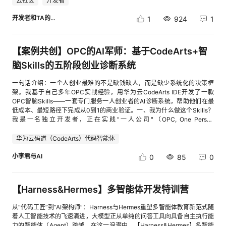
云社区
开发者
如下：naming: enabled: true severity: warning rules: ecs: pattern:
知道后续会用到什么端口，那就索性回复确认先确认，后续我们还可以让AI
MaaS 的限流，只需回复 “继续” 就行如果我开发的不是 xiaohong 而是其他
区昵称，点我设置。第2步：点击报名填写报名问卷，提供信息第3步：开启
30 分钟核心能力自然语言收发邮件、搜索邮件、下载附件、自动化工作流
"^(prod|test|dev|staging)-[a-z0-9-]+-[a-z0-9-]+-[0-9]+$" example:
SHELL来修改的。全部准备完毕后，AI SHELL会列一下清单啊，让用户做
平台如 小智 等，那怎么办？在我们看来，底层逻辑都是相通的，我们的目
您的云端体验，分享实践案例，点我写帖子。版块选择“开发者服务->训练
一、为什么选 AI Shell + QQ 邮箱 Agent？1.1 AI Shell 是什么？华为云 AI
开发者和TA的朋友们
1
924
1
"prod-web-frontend-01" description: "ECS 命名格式: env-project-
一个最终确认，如果确认无误，直接恢复确认即可AI SHELL在即将创建云的
的是搭建编译环境–编译–获取产物，理论上只需要把相关的指导文档发给
营”，分类选择“案例共创”您发帖的标题在前面，需添加【案例共创】（一定
Shell 是一个浏览器端对话式 AI 终端，把大模型能力和命令行环境融合在一
service-index" tags: enabled: true severity: warning required_tags: -
前面还会让用户确认一下是否允许此操作，估计是涉及到可能有费用产生，
AIShell 就行，类似的： 我想搭建环境编译 https://github.com/78/xiaozhi-
要加，方便识别参与活动的帖子），您发的帖子文末可添加活动名称及链接
起。你用自然语言下达指令，AI 自动理解意图、生成命令并执行——不需要
key: "owner" description: "资源负责人" - key: "environment" description:
所以需要用户确认一下，在AI SHELL完成创建后，有些用户的手机会收到
esp32 ，应该怎么做？本文正在参与：【案例共创】【第12期】基于华为云
地址，请复制：【案例共创】【第12期】基于华为云AI Shell完成云资源管
你逐条手敲 CLI。AI Shell官网：cid:link_1一键直达AI Shell:cid:link_0核心
"环境标识" allowed_values: ["production", "test", "development",
ECS创建完成的短信，这时候我们去ECS界面看看有没有一个ECS创建出
【案例共创】OPC的AI军师：基于CodeArts+智
AI Shell完成云资源管理、云服务运维和应用部署
理、云服务运维和应用部署【如您在体验中有任何产品问题，如发现任何体
优势：🚀 即开即用：浏览器打开就能用，无需本地安装环境🤖 对话式操
"staging"] expiry: enabled: true severity: critical这套规则的优势是可配
来。可以看到已经有一个ECS完成了创建创建完成后，AI SHELL也会询问用
验不友好、产品Bug、文档页面错漏等情况，欢迎通过云声平台反馈给我
作：说"帮我查邮件"就行，不用记命令🔗 终端 + AI 结合紧密：适合演示
脑Skills的五阶段创业诊断系统
置。后续如果团队命名规范或标签规范变化，只需要修改 rules.yaml，不用
户是否需要启动服务器，我们需要的话我们直接选择允许就好全都完成后AI
们，还有机会领取云声专属礼品！活动相关咨询可以扫码添加文末开发者社
Agent 如何通过 CLI 工具接入外部服务🛡️ 沙箱隔离：操作在云端环境执行，
改检查器代码。8. 模拟资源清单与脱敏处理本案例使用
SHELL会生成一个报告告诉我们ECS服务器的一些信息3.2 部署中国象棋小
区小助手】 Ø产品介绍AI Shell：智能 AI 命令行工具，一键快速拉起专属云
不污染本地系统1.2 QQ 邮箱 Agent Mail 是什么？QQ 邮箱近期推出
一句话介绍：一个人创业最难的不是缺钱缺人，而是缺少系统化的决策框
config/inventory.json 作为模拟资源清单，不调用真实云 API。清单中包含
游戏使用AI SHELL完成了ECS的创建，这时候我们开始让AI SHELL帮我们
端作业环境，预置AI CLI、精选华为云资源管理最佳实践等技能，无需复杂
的 Agent Mail，是专门面向 AI Agent 的邮箱服务。可以理解为——给 AI 单
架。我基于自己多年OPC实战经验，用华为云CodeArts IDE开发了一款
ECS、VPC、OBS、RDS、安全组、EIP、ELB 等资源类型的模拟字段，用
部署一下中国象棋小游戏，这个链接cid:link_2这是我前不久使用码道生成的
配置，开箱即用。容器运行环境免费使用，搭载多款预置大模型，轻松开展
独准备的工作邮箱。核心特点：📮 与个人邮箱隔离：AI 用的是专属邮箱，
OPC智脑Skills——一套专门服务一人创业者的AI诊断系统，帮助他们在最
于验证不同检查器的能力。由于案例需要公开投稿，AI Shell 同时检查了资
一个中国象棋小游戏，现在我们就让AI SHELL帮我们部署这个小游戏。这是
各类云上作业。Ø适用场景云资源管理：依托自然语言对话下达指令，便捷
不碰你的私人邮件📨 完整邮件能力：收发邮件、搜索邮件、下载附件🤖 自
低成本、最短路径下完成从0到1的商业验证。一、我为什么做这个Skills？
源清单和报告中的敏感信息，并生成脱敏版本：文件说明
一个基于 Python + Flask 开发的中国象棋小游戏，支持人机对战和残局挑
完成华为云资源查询、创建、释放等全流程操作，命令即刻下达生效。云服
然语言驱动：Agent 直接用自然语言操作邮箱⚙️ 自动化工作流：支持邮件触
我是一名独立开发者，正在实践"一人公司"（OPC, One Person
config/inventory.json项目运行使用的模拟资源清单
战两种模式。采用 HTML5 Canvas 渲染仿古木纹棋盘与三维立体棋子，AI
务运维：CES 告警自动化技能，支持批量管理告警、配置通知与监控，自带
发 → 处理 → 回复的自动流程🔍 可追溯：后台可查看收发记录和授权状态
Company）模式。在创业过程中，我发现一个痛点：信息过载，但缺少决
config/inventory.json.redacted公开展示使用的脱敏清单
引擎基于 Minimax + Alpha-Beta 剪枝算法，支持五级难度设置。我们给AI
模板，适配 ECS 批量告警、多环境运维场景。最佳实践：根据您的需求自
💡 一句话理解：AI Shell 是 AI 的"手"（终端执行），Agent Mail 是 AI 的"信
策框架——有想法不知道是否可行，有产品不知道如何获客，有用户不知道
output/report.md.redacted公开展示使用的脱敏报告脱敏处理保留资源类
华为云码道（CodeArts）代码智能体
SHELL发送指令让他开始帮我们部署，另外部署完成后可能会遇到安全组没
动规划最佳云资源使用实践，如需云上部署简易WEB应用，输入请求，自动
箱"（邮件收发），两者组合 = 一个能自己收发邮件的 AI 助手。二、开始前
如何规模化。我尝试过找创业导师咨询、看书学习、加入社群，但要么成本
型、风险类型、检查结果，不展示账号 ID、真实资源 ID、手机号、访问地
有打开所需的端口，造成我们无法在外网访问这个应用，我们可以在让AI
规划列出最佳资源购买建议。Ø 应用构建要求开发者可结合自己的学习和工
准备2.1 你需要准备三样东西序号准备项说明①华为云 AI Shell 入口进入 AI
高、要么理论多落地难、要么信息碎片化。我需要的不是更多信息，而是一
小李君与AI
址等敏感信息。9. 核心代码实现FunctionGraph 入口和本地运行入口都在
0
85
0
SHELL部署的时候让他一并帮我们操作掉。
作实践，使用 AI Shell完成云资源管理、云服务运维和应用部署。完成应用
Shell 服务②QQ 邮箱 Agent Mail 体验权限前往 QQ 邮箱 Agently Mail 页
个能告诉我"现在该做什么"的系统化框架。于是，我结合自己多年OPC实战
src/main.py。核心函数为 handler(event, context)，它会调用巡检引擎
https://gitcode.com/JeffDing/chinese-chess-game 这是我前阵子写的一
构建类型和主题如下：1、应用构建方向参考：云资源管理云服务运维应用
面申请/开通③微信（用于扫码授权）安装 CLI 后需微信扫码完成绑定2.2
经验，用华为云CodeArts IDE开发了一款OPC智脑Skills——一套专门服务
run_inspection()，并将 Markdown 和 JSON 报告放入返回值。def
个中国象棋的小游戏，你帮我把他部署到前面创建的ECS服务器中并且启
部署Ø 文档案例模版参考：注意：如通过已有代码进行应用部署，则应用代
安全建议⚠️ 重要提醒：不要把个人主邮箱直接交给 AI！Agent Mail 的设计
一人创业者的AI诊断系统。它基于五阶段创业模型，严格适配"一人公司"约
handler(event=None, context=None): print("[INFO] FunctionGraph 函数
动，要求保证我能运行。另外检测一下如果需要的端口在ECS的安全组中没
码要上传GitCode，案例中要给出GitCode代码地址。1、案例名称：探索智
【Harness&Hermes】多智能体开发特训营
初衷就是把 AI 邮箱和个人邮箱隔离开。请始终使用专属邮箱进行测试，这
束（不假设有团队、融资），所有建议都可执行、可量化，且完全免费、随
开始执行") try: result = run_inspection() response = { "statusCode": 200,
有的打开帮我添加一个新的安全组策略打开这个端口，不要修改现有的安全
能 Shell 交互新范式 详解 AI Shell 完整用法cid:link_0案例介绍：本案例主
样即使 Agent 出现误操作，影响范围也可控。三、在 AI Shell 里安装
时可用。二、OPC智脑到底是什么？解决什么问题？2.1 OPC智脑的定义
"body": { "message": "巡检完成", "duration_seconds":
组策略。在操作之前，因为涉及到需要git clone代码仓，所以AI SHELL会询
要介绍AI Shell的基础使用，轻松实现云资源管理、云服务运维及应用部
从“代码工匠”到“AI架构师”：Harness与Hermes重塑多智能体教育新范式随
Agently Mail CLI3.1 进入终端模式打开 AI Shell 后，确认你已进入可执行命
OPC智脑 = 创业方法论 × AI智能体 × 可执行工具它是一套将创业诊断方法
result["duration_seconds"], "reports": { "markdown":
问一下用户是否允许此操作。在下载完源码后，AI SHELL会继续进行一个分
署。2、案例名称：AI Shell：云资源智能监控与故障快速响应cid:link_1案例
着人工智能技术的飞速演进，大模型正从单纯的问答工具向具备自主执行能
令的终端模式。你应该能看到一个类似下方的界面：
论产品化的AI Skills系统，专门服务于"一人创业者"。2.2 五阶段创业诊断模
result["markdown"], "json": result["json"], }, }, } print("[INFO]
析，分析一下这个应用的一些信息，例如是什么语言用到了什么技术，然后
介绍：针对企业云运维普遍存在监控盲区、故障响应滞后、性能数据分散、
力的智能体（Agent）跨越。在这一浪潮中，【Harness&Hermes】多智能