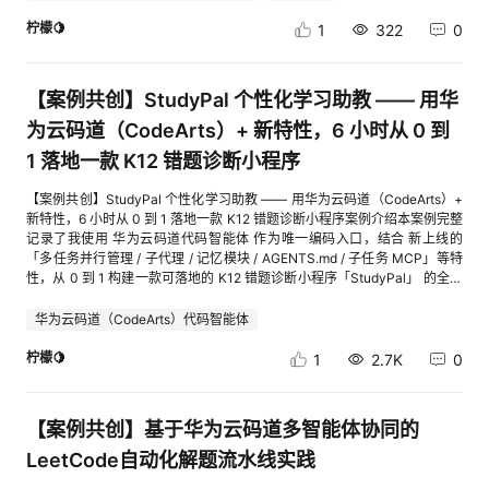
份"员工手册" AGENTS.md这是码道4-5 月新特性「新增 AGENTS.md 文件
看到一张漂亮的卡片。一个 index.html 搞定。先给我把骨架搭起来。
支持」。你可以把它理解成 ——「我对 AI 的使用说明书」。写一次，以后
〔@buddy〕行嘞 ✌️。咱要的核心思路是：编辑模式 + 展示模式 共用一个文
柠檬🍋
1
322
0
每次找 AI 都不用重复废话。我在项目根目录新建一个文件 AGENTS.md，
件，靠 URL 有没有参数来区分。没参数 → 显示编辑表单有参数 → 显示卡片
写了下面这些（我自己写的，没让 AI 写，因为这是给 AI 看的规则）：# 小
来，先抄这版骨架（含 HTML+CSS+JS 一体）：（@buddy 给了大约 70
桌签 · AGENTS.md（新手友好版） > 一句话规则：任何代码必须能在浏览
行的初版）我把代码复制到 index.html，双击打开。🟦 屏幕上出现一个粉色
【案例共创】StudyPal 个性化学习助教 —— 用华
器双击 index.html 直接跑起来， > 不允许引入任何需要 npm install 的依
背景，中间一个白色卡片，里面有 4 个输入框和一个"生成专属链接"按钮。
赖。 ## 为什么这么严？ 我是编程入门 3 个月的小白，下面这些一旦出现，
🤩 比我心里想的好看。3.2 让按钮真的能"生成网址"〔我〕我点了按钮没反
为云码道（CodeArts）+ 新特性，6 小时从 0 到
我就跑不起来： - ❌ React / Vue / TypeScript（要 npm、要编译） - ❌ 后
应啊，应该跳到带 ?to=xxx 那个网址才对吧〔@buddy〕对，是我藏了个坑
端服务器（要装 Node / Python） - ❌ 数据库（要装 MySQL / Redis） ##
1 落地一款 K12 错题诊断小程序
（笑）。我先让你看看 UI，逻辑得自己加。来抄这段：function
允许的东西 - ✅ HTML / CSS / 原生 JavaScript - ✅ localStorage 做本地存
buildUrl(data) { const sp = new URLSearchParams();
储 - ✅ 不用 npm，不用 build ## 子代理 @teacher 每次回复必须包含： 1.
【案例共创】StudyPal 个性化学习助教 —— 用华为云码道（CodeArts）+
Object.entries(data).forEach(([k, v]) => v && sp.set(k, v)); return
怎么做（步骤 123） 2. 为什么（用比喻让我听懂） 3. 完整代码（复制粘贴
新特性，6 小时从 0 到 1 落地一款 K12 错题诊断小程序案例介绍本案例完整
location.origin + location.pathname + '?' + sp.toString(); }
就能跑）保存。然后码道左下角弹出一行字：✅ 已加载项目规约
记录了我使用 华为云码道代码智能体 作为唯一编码入口，结合 新上线的
document.getElementById('gen').addEventListener('click', () => { const
AGENTS.md，子代理 @teacher 已就位。🤔 新手疑惑：为什么要写这个？
「多任务并行管理 / 子代理 / 记忆模块 / AGENTS.md / 子任务 MCP」等特
to = document.getElementById('to').value.trim(); const from =
因为 AI 默认会用"程序员的方式"和你说话 —— 张嘴就是"你 npm install 一
性，从 0 到 1 构建一款可落地的 K12 错题诊断小程序「StudyPal」 的全过
document.getElementById('from').value.trim(); const msg =
下"、“用 webpack 配一下”。写了 AGENTS.md，码道就知道"这哥们是个
程。不同于传统的「IDE + Copilot」开发模式，本次实战中：AGENTS.md
document.getElementById('msg').value.trim(); const theme =
新手，别整花活"，每次都用我能听懂的方式说话。我一开始没写这个，AI
取代了零散的 prompt.md / coding-style.md，让码道在每次会话开始时自
document.getElementById('theme').value; if (!to || !msg) { alert('收件人和
华为云码道（CodeArts）代码智能体
给我推荐用 React 写，我光是装 Node.js 就装了 40 分钟还没成功。写了之
动加载项目规约；5 个子代理（@architect / @backend / @miniapp /
祝福语不能空哦~'); return; } const url = buildUrl({ to, from, theme, msg });
后再也没出现过类似情况。4. 第二招：和 @teacher 对话，一步步把页面搭
@devops / @reviewer）让一个开发者具备「小型团队」般的并行产能；记
柠檬🍋
location.href = url; // 跳到带参数的自己 }); 解释一下哈：
1
2.7K
0
起来4.1 先要一个能输入的输入框我对码道说：@teacher 我想做一个待办列
忆模块 让码道记住我对 Python 3.11 异步语法的偏好、commit 规范和「跑
URLSearchParams 是浏览器内置的"网址参数管家"，你给它喂键值对，它
表网页。先给我一个输入框 + 一个"添加"按钮，长得好看一点（圆角、有点
一下」这种口语化指令；多任务并行：在一次工作台中同时推进「后端写接
帮你拼成 ?to=xxx&from=yyy，自动处理中文转码（不然中文会变乱码）。
阴影）。一个 index.html 文件，能双击打开就行。@teacher 回复（我精简
口」+「小程序写页面」+「文档同步更新」，互不干扰；MCP 接入 华为云
location.href = url 让浏览器跳转，等于跳到带参数的自己，触发咱们下一
【案例共创】基于华为云码道多智能体协同的
一下）：怎么做：新建 index.html用 做输入框， 做按钮用 CSS 给它们加圆
OBS、OCR 服务，让智能体直接读取真实的云资源元数据，生成的代码即
步要写的"展示模式"。复制粘贴，刷新。填了 “to=朋友A” “msg=生日快
角、阴影为什么：把网页想象成一张纸。 是纸上挖了个洞让你填字， 是按
可运行。最终产出：1 个可上架的小程序前端、1 个可部署到 ECS 的
乐”，点按钮。📍 网址变了：...index.html?to=朋友
LeetCode自动化解题流水线实践
钮像门铃。CSS 是装修。完整代码：（给了 60 行代码）我把代码复制进
FastAPI 后端、1 套含 SDD/接口契约/部署脚本的完整工程，全程 6 小时完
A&msg=%E7%94%9F%E6%97%A5%E5%BF%AB%E4%B9%90&theme=