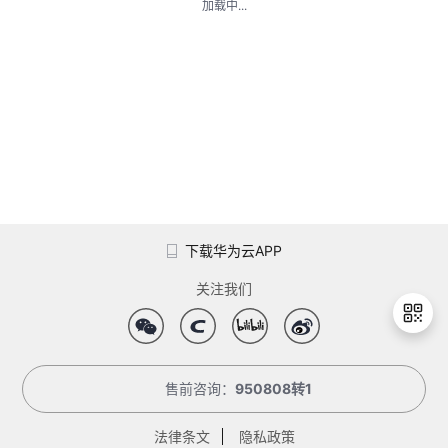
加载中...
的
Programs
发
者
支
者
我
持
学
的
我
我
堂
博
的
我
的
我
客
论
的
我
我
下载华为云APP
技
的
坛
圈
的
我
的
我
关注我们
术
云
子
直
的
我
课
的
我
支
声
播
活
的
程
认
的
我
售前咨询：
950808转1
退
出
持
建
动
关
证
实
的
登
法律条文
隐私政策