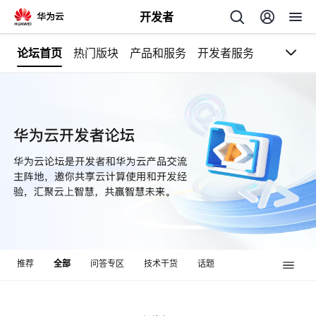
开发者
论坛首页
热门版块
产品和服务
开发者服务
解决方案
返
回
个
我
人
我
的
主
推荐
全部
问答专区
技术干货
话题
我
的
开
页
我
的
开
发