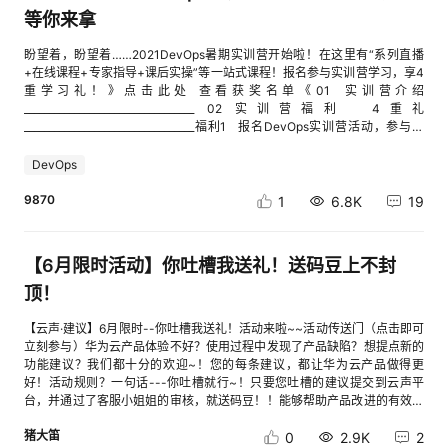
群开发者如何让路灯“聪明起来”♦ 数据库GaussDB（for MySQL）如何在存
业龙头企业以及入选国家“大众创业万众创新示范基地”的大型企业征集命
等你来拿
储架构设计上做到高可靠、高可用技术解密：华为云自研数据库 GaussDB
题。也就是说，由企业发布相应的命题，符合参赛资格的大学生借助高校的
的存算分离架构如何排查MySQL 连接挂死问题？系统可靠性测试引发的“踩
学术科研能力，用可行的对策解决企业生产运营中的各种实际需求。围绕这
盼望着，盼望着……2021DevOps暑期实训营开始啦！在这里有“系列直播
坑”案例200小时缩短至10小时！86万张表迁移历程分享，架构优化与新知
个要求，并结合当前云服务相关技术的发展，华为云准备了EI、IoT、应用平
+在线课程+专家指导+课后实操”等一站式课程！报名参与实训营学习，享4
启发数据库面试要点：关于MySQL数据库千万级数据查询和存储从前世今
台、智慧校园、AI创新应用和数据库相关的命题，具体如下：应用平台：命
重学习礼！》点击此处 查看获奖名单《01 实训营介绍
生聊一聊，大厂为啥亲睐时序数据库一场由fork引发的超时，让我们重新探
题专家为你解读——理清三步解题思路，用好开发工具结合华为云API开放
__________________________________ 02 实训营福利 4重礼
讨了Redis的抖动问题♦ 敏捷观点争鸣丨如何谨慎使用成熟度模型指导敏捷转
平台API Exploer实现照片分类系统；区块链应用场景探索；玩转神器，高效
__________________________________福利1 报名DevOps实训营活动，参与抽
型？经典案例丨华为云DevCloud为DevOps转型带来的聚集效应证券行业
开发之CloudIDE插件大赛。EI：命题专家为你解读——能力灵活，开放式运
奖。（备注：福利1仅限未注册过华为云账号的新用户可参与抽奖） 报名用
最佳实践：规模化敏捷的演进之道谁说产品经理和程序员之间不能和平共
用，助你实现AI梦想基于华为云EI能力构建“医疗+AI”解决方案；基于华为云
户人数达500人，抽送50个智能保温杯。报名用户人数达1000人，加抽50
DevOps
处？♦ 云服务器如何快速实现鲲鹏弹性云服务器的Node.js部署和高可用性？
EI能力构建计算机视觉产业应用；基于华为云EI能力构建大数据使能行业应
个智能体脂秤 。报名用户人数达2000人，加抽50个mini蓝牙音箱。报名用
技术帖丨五步搞定鲲鹏服务器部署Discuz!论坛最佳实践丨如何基于鲲鹏云
用；基于AI开发平台ModelArts和MindSpore开源框架创意作品。IoT：命题
户人数达5000人，加抽15个华为AI音响。福利2：邀请好友报名DevOps实
9870
1
6.8K
19
服务器，一站式走完应用移植深度解析丨迈向 ARM 平台，何以解迁移之
专家为你解读——仅需四步，轻松实现场景智能化设计基于华为云IoT打造
训营活动，赚邀请好礼。邀请好友数大于等于500个人，且排名第1-2名，
难？♦ 大数据干货丨大厂运维必备技能：PB级数据仓库性能调优干货丨数据
智能化场景应用。智慧校园：智慧校园-WeLink小程序（We码）。AI创新应
奖励华为5G畅想Z手机各一部。邀请好友数大于等于200个人，且排名第3,
建模最全知识体系深度解读♦ 开发与运维Git：改变世界的一次代码提交实战
用：命题专家为你解读——大胆脑洞，共绘智慧生活蓝图基于HMS Core机
奖励荣耀荣耀平板X6 1个。邀请好友数大于等于100个人，且排名第4,奖励
丨如何用SpringBoot构建一个优秀的后端接口体系从华为云与阿里云的双11
【6月限时活动】你吐槽我送礼！送码豆上不封
器学习能力或HarmonyOS AI能力进行智能终端应用开发。数据库：基于
荣耀猎人战甲背包（黑色）1个。邀请好友数大于等于50个人，且排名第5-
活动页看前端性能优化的实践超全总结丨详解九大数据存储引擎及对应的数
GaussDB(for MySQL)实现一个高性能、高扩展性的bufferpool（缓冲
14,各奖励荣耀蓝牙青春版耳机1个。邀请好友数大于等于30个人，排名第
顶！
据结构避坑丨关于C/C++陷阱与套路的精华总结华为专家倾授丨高并发设计
池）。从具体的命题也能看出，华为云的产业命题主要是希望大学生能够基
15-24，各奖励荣耀蓝牙5i手环1个。邀请好友数大于等于20个人，排名第
思路、关键技术和实践经验实战丨如何基于Flask框架和JQuery实现管理平
于华为云的产品能力完成相关的应用开发，最终解决实际生活中的问题，强
25-44，各奖励荣耀移动电源1个。邀请好友数大于等于8个人，排名45-
【云声·建议】6月限时--你吐槽我送礼！活动来啦~~活动传送门（点击即可
台网站的开发从Hash索引到LSM树，如何用索引技术进行数据库优化关于
调产学研的深度融合。参加就有奖，快收下这波福利在这次产业命题赛道
94，各奖励50元京东卡1份。1、如何邀请好友：报名报完成，点击红色分
立刻参与）华为云产品体验不好？使用过程中发现了产品缺陷？想提点新的
代码重构的灵魂三问：是什么？为什么？怎么做？一个神奇的bug：OOM？
中，华为云也为参赛选提供了多种支持，包括算力支持、赛事指导、技术培
享有礼按钮（如下图），进入分享有礼页面，复制分享二维码或链接或海报
功能建议？我们都十分的欢迎~！您的每条建议，都让华为云产品做得更
优雅终止线程？系统内存占用较高？必须收藏：20个开发技巧教你开发高性
训、大咖交流等多重权益和福利。大奖+证书：C位出道奖励学生专享云资
分享好友报名即可。2、好友可参与福利一抽奖，邀请人可参与福利二抽
好！活动规则？一句话---你吐槽就行~！只要您吐槽的建议提交到云声平
能计算代码前沿丨解读下一代网络：算力网络正从理想照进现实精华知识丨
源优享通道，华为云将为每个参赛团队提供2000元的云资源代金券支持。
奖。（福利二所邀好友仅限未注册过华为云账号的新用户才可参与排名）福
台，并通过了客服小姐姐的审核，就送码豆！！能够帮助产品改进的有效建
看Rust布道者张汉东带你入门Rust收录了8位技术专家在2020年的公开演讲
另外，获奖的参赛团队最高可获得10万元云资源代金券。每项命题单独设置
利3：报名实训营并参加直播课程，听大咖分享，参与课堂互动抽奖。参与
议，奖励更高！（每条500码豆，上不封顶~！）如果您是新用户您也可以
内容，看来自云原生、AI、IoT、数据库、敏捷等技术领域的权威技术人解
金奖、银奖和铜奖，并颁发证书。单项奖项计入各地、各校的获奖总数，并
直播课程学习，即有机会再课堂中活动学习抽奖将会，华为惊喜好礼等你
猪大笛
先去体验我们的免费产品服务~再来吐吐槽~如果您是老用户吐槽走起，体验
0
2.9K
2
读趋势，分享一线实战经验，了解音视频传输的技术选型、云原生2.0、代
纳入大赛省市优秀组织奖和高校集体奖评选的评分范围。算力支持+实习计