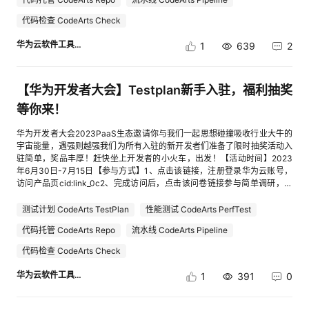
新注册用户参与：请务必先通过产品页注册再参与抽奖 【活动奖品】华
云服务协议链接的网址：cid:link_3如果您不同意本活动规则和云服务协议的
https://www.huaweicloud.com/declaration/sa_devprp.html 。2.获奖开发
为云定制折叠帆布包开发者定制鼠标垫+盲盒冰箱贴组合无线鼠标文件收纳
代码检查 CodeArts Check
条款，请勿参加本活动。部分奖品图片参考（最终奖品以收到的实物为准）
者用户需在截止时间（填写时间截止到7月20日）在领奖界面填写获奖信
袋抽奖为概率抽奖，不能指定奖品【限制说明】参加本次社区活动的用户必
息，活动结束且开发者用户填写完整领奖信息后14个工作日内，将统一发出
须为华为云新注册用户。同时为保证活动公平性，禁止用户以IAM账号身份
华为云软件工具链
1
639
2
奖品，所有 实物奖品包邮，不额外收取任何费用。华为云遵守《中华人民
参与活动，否则将视为无效。本次活动如一个用户对应多个账号，只有一个
共和国个人信息保护法》规定，将以上个人信息仅用于礼品发放之目的，不
账号可领取奖励。中奖后经核查非上述产品链接注册用户，将取消中奖资格
会向任何第三方披露，所有信息将在华为云问卷系统留存2个月，礼品发放
请开发者不要在活动期间随意修改社区昵称和华为云账号，由此产生的统计
完毕后即删除。若由于获奖开发者用户自身原因（包括但不限于提供的联系
【华为开发者大会】Testplan新手入驻，福利抽奖
问题，如过了申诉期，小助手不再处理。（申诉期为活动结果公示3天
方式有误、身份不符或者通知领奖后超过30天未领取等）造成奖品无法发送
内。）抽中奖品为随机，不能指定奖品。【奖品发放说明】1.每位参加活动
等你来！
的，视为获奖开发者用户放弃领奖。3.为保证活动的公平公正，华为云有权
的开发者用户理解并同意，为联系获奖开发者用户以及奖品发放的需要，开
对恶意刷活动资源（“恶意”是指为获取资源而异常注册账号等破坏活动公平
发者用户须在参与活动之时提供您的真实个人信息，包括：姓名、联系方
华为开发者大会2023PaaS生态邀请你与我们一起思想碰撞吸收行业大牛的
性的行为），利用资源从事违法违规行为的开发者用户收回抽奖及奖励资
式、通讯地址等。活动主办方将仅为前述目的以及适用法律限度内收集和使
宇宙能量，遇强则越强我们为所有入驻的新开发者们准备了限时抽奖活动入
格。4.若发放奖品时，出现库存不足，则优先发放等价值的其他奖品。5.所
用开发者用户的个人信息（开发者用户在向华为云提交个人信息之前，应阅
驻简单，奖品丰厚！赶快坐上开发者的小火车，出发！【活动时间】2023
有参加本活动的开发者用户，均视为认可并同意遵守《华为云开发者用户协
读、了解华为云《隐私政策声明》；开发者用户参加本活动视为理解并同意
年6月30日-7月15日【参与方式】1、点击该链接，注册登录华为云账号，
议》，包括以援引方式纳入《华为云开发者用户协议》、《可接受的使用政
华为云《隐私政策声明》、《华为云开发者生态隐私声明》网页地址如下：
访问产品页cid:link_0c2、完成访问后，点击该问卷链接参与简单调研，即
策》、《法律声明》、《隐私政策声明》、相关服务等级协议（SLA），以
https://www.huaweicloud.com/declaration/sa_prp.html、
可抽奖cid:link_2注意：本次活动仅限新注册用户参与：请务必先通过产品页
及华为云服务网站规定的其他协议和政策（统称为“云服务协议”）的约束。
https://www.huaweicloud.com/declaration/sa_devprp.html 。2.获奖开发
注册再参与抽奖 【活动奖品】华为云定制折叠帆布包开发者定制鼠标垫
测试计划 CodeArts TestPlan
性能测试 CodeArts PerfTest
云服务协议链接的网址：cid:link_3如果您不同意本活动规则和云服务协议的
者用户需在截止时间（填写时间截止到7月20日）在领奖界面填写获奖信
+盲盒冰箱贴组合无线鼠标文件收纳袋抽奖为概率抽奖，不能指定奖品【限
条款，请勿参加本活动。部分奖品图片参考（最终奖品以收到的实物为准）
息，活动结束且开发者用户填写完整领奖信息后14个工作日内，将统一发出
代码托管 CodeArts Repo
流水线 CodeArts Pipeline
制说明】参加本次社区活动的用户必须为华为云新注册用户。同时为保证活
奖品，所有 实物奖品包邮，不额外收取任何费用。华为云遵守《中华人民
动公平性，禁止用户以IAM账号身份参与活动，否则将视为无效。本次活动
共和国个人信息保护法》规定，将以上个人信息仅用于礼品发放之目的，不
代码检查 CodeArts Check
如一个用户对应多个账号，只有一个账号可领取奖励。中奖后经核查非上述
会向任何第三方披露，所有信息将在华为云问卷系统留存2个月，礼品发放
产品链接注册用户，将取消中奖资格请开发者不要在活动期间随意修改社区
华为云软件工具链
完毕后即删除。若由于获奖开发者用户自身原因（包括但不限于提供的联系
1
391
0
昵称和华为云账号，由此产生的统计问题，如过了申诉期，小助手不再处
方式有误、身份不符或者通知领奖后超过30天未领取等）造成奖品无法发送
理。（申诉期为活动结果公示3天内。）抽中奖品为随机，不能指定奖品。
的，视为获奖开发者用户放弃领奖。3.为保证活动的公平公正，华为云有权
【奖品发放说明】1.每位参加活动的开发者用户理解并同意，为联系获奖开