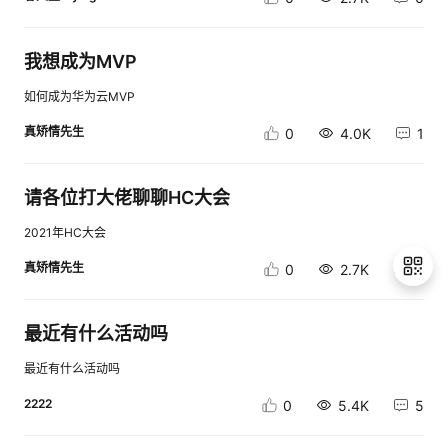
【活动介绍】【互动方式】直播前您可以在本帖留下您感兴趣的问题，专家
Developer Zone的英文缩写，是华为开发者生态面向全球开发者建立开
会在直播时为您解答。直播后您可以继续在本帖留言，与专家互动交流。我
放、创新、多元的开发者社区组织。致力于帮助开发者学习提升、互动交
们会在全部活动结束后对参与互动的用户进行抽奖。【活动时间】5月31日
流、挖掘机会，推动ICT、互联网等产业生态的建立和发展。对云计算、
—6月11日 【奖励说明】活动1：提问有礼评奖规则：在本帖提出与直播相关
我想成为MVP
IoT、人工智能、5G、区块链、鲲鹏、昇腾、软件开发与运维、开源等各技
的问题，由专家在所有互动贴中选出1名最优互动贴的开发者进行奖励。奖
术领域感兴趣的开发者、软件工程师、创业者、运营人、产品人、大学生、
品：华为定制键盘1个 活动2：盖楼有礼评奖规则在活动结束后（截止6月11
如何成为华为云MVP
老师等都可以参与到HDZ。HDZ秉承开放、创新、多元的社区文化，完全由
日），在本帖所有盖楼的用户中抽取获奖楼层，获奖楼层=总楼层*中奖百分
各地HDZ组织者、志愿者自发组建和领导。华为公司不直接参与HDZ组织建
比，中奖百分比为8%、28%、48%、68%、88%、98%。例如：活动束后
真矫情先生
0
4.0K
1
设和领导，只按需对HDZ社区活动提供必要的方向指导、资源支持、活动支
总楼层为200，200*8%=16，即第16楼获奖，其他获奖楼层同理可得。如
撑等，并为各地HDZ组织者提供与全国组织者互动交流的机会。欢迎扫码加
出现小数点，则四舍五入，例如：活动结束后总楼层为220，
入
220*8%=17.6，即第18楼获奖。无效楼层不参与中奖，做顺延处理，例如：
请各位打大佬聊聊HC大会
抽取获奖楼层为第5楼，但5楼为无效楼层，即顺延至第6楼获奖，若依然为
无效楼层，则继续顺延，以此类推，请勿连续刷楼超过5层或回复无关内
2021年HC大会
容，否则视为无效。奖品：手持电风扇1台（炎炎夏日，你值得拥有）【注
意事项】1、为保证您顺利领取活动奖品，请您提前填写奖品收货信息，如
真矫情先生
0
2.7K
0
您没有填写，视为放弃奖励【点击此处填写信息】。2、活动获奖信息填写
时间截止2021年6月11日，如未填写视为弃奖。本次先发活动奖品将于2021
年6月30日前统一发出，请您耐心等待。3、活动期间每个ID（同一姓名/电
话/收货地址）只能获奖一次，若重复则中奖资格顺延至下一个合格楼层，仅
最近有什么活动吗
一次顺延。4、如活动奖品出现没有库存的情况，华为云工作人员将会替换
退
等价值的奖品，获奖者不同意此规则视为放弃奖品。5、其他事宜请参考
出
最近有什么活动吗
【华为云社区常规活动规则】。
登
2222
0
5.4K
5
录