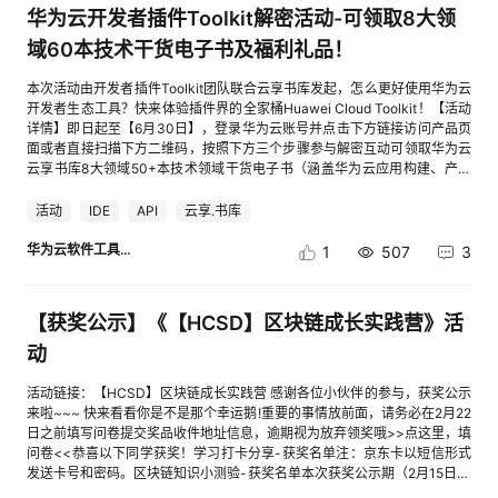
对恶意刷活动资源（“恶意”是指为获取资源而异常注册账号等破坏活动公平
华为云开发者插件Toolkit解密活动-可领取8大领
发者用户以及奖品发放的需要，开发者用户须在参与活动之时提供您的真实
性的行为），利用资源从事违法违规行为的开发者用户收回抽奖及奖励资
个人信息，包括：姓名、联系方式、通讯地址等。活动主办方将仅为前述目
格。4.若发放奖品时，出现库存不足，则优先发放等价值的其他奖品。5.所
域60本技术干货电子书及福利礼品！
的以及适用法律限度内收集和使用开发者用户的个人信息（开发者用户在向
有参加本活动的开发者用户，均视为认可并同意遵守《华为云开发者用户协
华为云提交个人信息之前，应阅读、了解华为云《隐私政策声明》；开发者
议》，包括以援引方式纳入《华为云开发者用户协议》、《可接受的使用政
本次活动由开发者插件Toolkit团队联合云享书库发起，怎么更好使用华为云
用户参加本活动视为理解并同意华为云《隐私政策声明》、《华为云开发者
策》、《法律声明》、《隐私政策声明》、相关服务等级协议（SLA），以
开发者生态工具？快来体验插件界的全家桶Huawei Cloud Toolkit！【活动
生态隐私声明》网页地址如下：
及华为云服务网站规定的其他协议和政策（统称为“云服务协议”）的约束。
详情】即日起至【6月30日】，登录华为云账号并点击下方链接访问产品页
https://www.huaweicloud.com/declaration/sa_prp.html、
云服务协议链接的网址：cid:link_3如果您不同意本活动规则和云服务协议的
面或者直接扫描下方二维码，按照下方三个步骤参与解密互动可领取华为云
https://www.huaweicloud.com/declaration/sa_devprp.html 。2.获奖开发
条款，请勿参加本活动。部分奖品图片参考（最终奖品以收到的实物为准）
云享书库8大领域50+本技术领域干货电子书（涵盖华为云应用构建、产业
者用户需在截止时间（填写时间截止到7月20日）在领奖界面填写获奖信
发展趋势、常见通用技术、数据技术、通讯技术、云原生技术、智能前沿技
息，活动结束且开发者用户填写完整领奖信息后14个工作日内，将统一发出
术等8大领域）同时还可以参与华为云周边礼包抽奖！仔细阅读下方三个步
活动
IDE
API
云享.书库
奖品，所有 实物奖品包邮，不额外收取任何费用。华为云遵守《中华人民
骤没有注册华为云账号的请先注册账号哦步骤一：请问Huawei Cloud
共和国个人信息保护法》规定，将以上个人信息仅用于礼品发放之目的，不
Toolkit支持几种IDE平台？（请在产品页寻找答案数字）得到一个数字步骤
华为云软件工具链
1
507
3
会向任何第三方披露，所有信息将在华为云问卷系统留存2个月，礼品发放
二：点击【产品链接】寻找答案数字
完毕后即删除。若由于获奖开发者用户自身原因（包括但不限于提供的联系
https://auth.huaweicloud.com/authui/login.html?
方式有误、身份不符或者通知领奖后超过30天未领取等）造成奖品无法发送
service=https%3A%2F%2Fdeveloper.huaweicloud.com%2Fdevelop%2
的，视为获奖开发者用户放弃领奖。3.为保证活动的公平公正，华为云有权
【获奖公示】《【HCSD】区块链成长实践营》活
Ftoolkit.html%3Futm_source%3Dhw003&locale=zh-cn#/login移动手机
对恶意刷活动资源（“恶意”是指为获取资源而异常注册账号等破坏活动公平
端可扫描下方二维码步骤三：将步骤二提问所得到的数字填入替换下列链接
动
性的行为），利用资源从事违法违规行为的开发者用户收回抽奖及奖励资
的“？”处，复制到地址栏打开链接即可下载电子书
格。4.若发放奖品时，出现库存不足，则优先发放等价值的其他奖品。5.所
https://bbs.huaweicloud.com/blogs/？99600【抽奖说明】活动结束一周
活动链接：【HCSD】区块链成长实践营 感谢各位小伙伴的参与，获奖公示
有参加本活动的开发者用户，均视为认可并同意遵守《华为云开发者用户协
内后，后台将抽出三位送出华为云周边定制礼包，并在下方活动帖公布获奖
来啦~~~ 快来看看你是不是那个幸运鹅!重要的事情放前面，请务必在2月22
议》，包括以援引方式纳入《华为云开发者用户协议》、《可接受的使用政
名单，记得回来看看你获奖了没有哦！【活动帖链接】cid:link_1华为云周边
日之前填写问卷提交奖品收件地址信息，逾期视为放弃领奖哦>>点这里，填
策》、《法律声明》、《隐私政策声明》、相关服务等级协议（SLA），以
礼包包含：保温杯*1+定制扑克牌*1+攻城狮鼠标垫*1具体礼品根据实际发货
问卷<<恭喜以下同学获奖！学习打卡分享-获奖名单注：京东卡以短信形式
及华为云服务网站规定的其他协议和政策（统称为“云服务协议”）的约束。
为准，可能因礼品库存等不可抗力因素，替换为其他同价值礼品。
发送卡号和密码。区块链知识小测验-获奖名单本次获奖公示期（2月15日-2
云服务协议链接的网址：cid:link_3如果您不同意本活动规则和云服务协议的
月22日），在公示期内，若对获奖存有异议请反馈至活动群小助手，公示期
条款，请勿参加本活动。部分奖品图片参考（最终奖品以收到的实物为准）​​