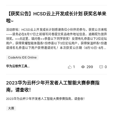
【获奖公告】HCSD云上开发成长计划 获奖名单来
啦~
活动原帖：HCSD云上开发成长计划感谢各位小伙伴的参与，获奖公示来啦
~~~请务必在8月17日之前填写问卷提交奖品收件地址信息，逾期视为放弃
领奖。>>点这里，填问卷<<恭喜以下同学获奖！反馈有礼恭喜以下2位论坛
用户，获得荣耀智能体脂各1份恭喜以下5位论坛用户，获得保温杯各1份邀
请排名礼恭喜以下用户获得邀请好礼！本次获奖公示期（8月10日-8月17
日），在公示期内，若对获奖存有异议请反馈至活动群小助手，公示期结束
后，获奖公告生效，实物奖品预计在获奖公告生效后的25个工作日内完成快
CodeArts IDE Online
递发放。如有疑问，请联系活动小助手
华为云软件工具链
1
299
0
2023华为云杯少年开发者人工智能大赛参赛指
南，请查收！
2023华为云杯少年开发者人工智能大赛参赛指南，请查收！
大赛