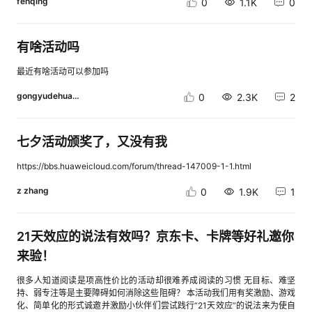
品详见华为云官网）最后，关心码豆何时到账的小伙伴请看过来所有的获奖
fenqing
0
1.1K
0
xxxxxec1e6ca3781857xxxxxxxxxxxxxxxxxxxxxxxxx35ee06yizhanglxxxxx
码豆我们会在12月16日统一发放至用户的华为云账号进入码豆会员中心首页
xxxxxxxxxxxxxxxxxxxx523a5dfengfeier6xxxxxxxxxxxxxxxxxxxxxxxxxe1ea
可查看详情当然，码豆活动是华为云真诚回馈用户的答谢方式为用户打造最
c5
佳性能和体验的云服务才是我们的最佳愿景期待屏幕前的你多多参与让我们
有啥活动吗
和开发者一起让云计算行业更加繁荣吧~
最近有啥活动可以参加吗
gongyudehuaweiyun
0
2.3K
2
七夕活动颁奖了，又没有我
https://bbs.huaweicloud.com/forum/thread-147009-1-1.html
z zhang
0
1.9K
1
21天效应的说法有效吗？京东卡、卡牌等好礼邀你
来验！
很多人知道阅读是项高性价比的活动却很难养成阅读的习惯 无目标、难坚
持、弱专注等是主要障碍如何消除这些阻碍？ 本活动我们用有奖激励、游戏
化、简单化的形式诚邀并激励小伙伴们尝试践行“21天效应”的说法来为使自