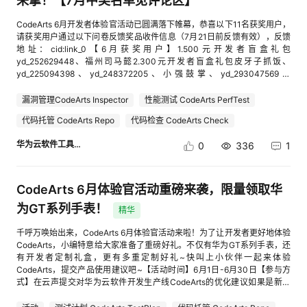
来拿！【7月中奖名单见评论区】
持
建
证
实
的
1名：价值300元开发者礼包1份积分榜第2名：价值200元开发者礼包1份积
分榜第3-5名，价值100元开发者礼包1份积极参与奖被采纳建议数≥1条10
CodeArts 6月开发者体验官活动已圆满落下帷幕，恭喜以下11名获奖用户，
每人50元开发者礼包1份开发者礼包奖品示例：礼包名称奖品介绍300元开
请获奖用户通过以下问卷反馈奖品收件信息（7月21日前反馈有效），反馈
议
验
收
发者礼包开发者定制双肩包、华为FreeBuds SE 2无线耳机200元开发者礼
地址：cid:link_0【6月获奖用户】1.500元开发者盲盒礼包
包HDC定制渔夫帽、HDC定制挂脖风扇、HDC定制短袖T恤、HDC定制双
yd_252629448、福州司马懿2.300元开发者盲盒礼包皮牙子抓饭、
肩包100元开发者礼包开发者定制U盘、HDC盲盒冰箱贴50元开发者礼包开
藏
yd_225094398、yd_248372205、小强鼓掌、yd_293047569、
发者定制短袖T恤或《ModelArts人工智能应用开发指南》书籍 四、活动说
yd_297828101、yd_2501277563.高价值优质建议奖yd_293047569、
明1、被采纳的建议中，如果是功能/缺陷类的建议积1分，如果是体验类的建
Colin Zhang、yd_255760061说明：部分用户针对同一用户在同一页面
漏洞管理CodeArts Inspector
性能测试 CodeArts PerfTest
议积0.5分；建议排名奖和积极参与奖不可重复获得。2、建议内容仅针对
（文档）提出的同一类问题（包括但不限于错别字、语句不通顺、视觉体验
代码托管 CodeArts Repo
代码检查 CodeArts Check
CodeArts鸿蒙应用一站式开发示例项目，非该项目的建议内容不参与此活
等），在通过审核后仅算作一条有效建议，本次结果中已合并，如有疑问，
动。3、提交的建议对产品功能及优化改进有积极作用，内容表述准确，有
请私信云上有未来；以上公示名单只针对已确认获奖用户，未公示用户不代
华为云软件工具链
0
336
1
明确建议方案，建议附带操作截图或链接等进一步详细说明。4、若出现积
表未获得积分；有效建议奖积分第1名的有效建议数量少于20条，因此第1名
分相同且排名一致的情况，结合已实现和已采纳建议情况，由内部技术专家
激励轮空。随着6月开发者体验官活动的圆满落幕，7月开发者体验官活动又
选出价值更高的建议用户给予奖励。5、同一用户在同一页面（文档）提出
拉开了新的篇章。7月，我们也为大家准备了多重定制礼品哦。心动不如行
的同一类用户体验问题（包括但不限于错别字、语句不通顺、视觉体验
动，快叫上小伙伴一起来体验CodeArts，提交产品使用建议吧~【活动时
CodeArts 6月体验官活动重磅来袭，限量领取华
等），在通过审核后仅算作一条有效建议数。6、如遇库存不足，将替换成
间】7月1日-7月31日【参与方式】在云声提交对华为云软件开发生产线
为GT系列手表！
等价值的礼品。
CodeArts的优化建议如果是新用户，可以先去免费体验我们的CodeArts~再
精华
来吐槽~免费体验地址：cid:link_2如果是老用户，功能问题？体验不好？就
千呼万唤始出来，CodeArts 6月体验官活动来啦！为了让开发者更好地体验
直接来告诉我们吧~建议提交地址：cid:link_1注意：建议提交时需要在标题
CodeArts，小编特意给大家准备了重磅好礼。不仅有华为GT系列手表，还
中以“【开发者体验官】”为建议标题开头，比如【开发者体验官】CodeArts
有开发者定制礼盒，更有多重定制好礼~快叫上小伙伴一起来体验
建议增加XX按钮/优化XX流程/刷新导入XX【奖项设置】有效建议总积分第1
CodeArts，提交产品使用建议吧~【活动时间】6月1日-6月30日【参与方
名：500元开发者盲盒礼包（有效建议数量不少于15条）有效建议总积分第
式】在云声提交对华为云软件开发生产线CodeArts的优化建议如果是新用
2-3名：300元开发者盲盒礼包（有效建议数量不少于10条）有效建议总积
户，可以先去免费体验我们的CodeArts~再来吐槽~免费体验地址：
分第4-10名：100元开发者盲盒礼包（有效建议数量不少于2条）高价值优
cid:link_1如果是老用户，功能问题？体验不好？就直接来告诉我们吧~建议