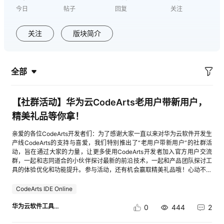
今日
帖子
回复
关注
者
关注
版块简介
我
的
我
全部
博
的
我
【社群活动】华为云CodeArts老用户带新用户，
客
论
的
我
精美礼品等你拿！
亲爱的各位CodeArts开发者们：为了感谢大家一直以来对华为云软件开发生
坛
圈
的
我
产线CodeArts的支持与喜爱，我们特别推出了“老用户带新用户”的社群活
动，旨在通过大家的力量，让更多使用CodeArts开发者加入官方用户交流
群，一起和志同道合的小伙伴探讨最新的前沿技术，一起和产品团队探讨工
子
直
的
我
具的体验优化和功能提升。参与活动，还有机会赢取精美礼品哦！心动不如
行动，赶紧参与吧~一、 活动时间2025/7/1-2025/7/30二、 活动对象老用
我
播
活
的
户：在活动开始前已加入CodeArts官方微信群的用户且在活动开始前注册并
CodeArts IDE Online
使用过CodeArts的用户。新用户：在活动期间加入CodeArts官方微信群的
用户并在活动开始前已注册并使用过CodeArts的用户。说明：在活动期间进
华为云软件工具链
0
444
2
我
动
关
的
群的新用户也可以邀请其他新用户参与活动。三、 参与步骤1. 老用户邀请
新用户加入CodeArts官方微信群，同时私聊小助手自己的华为云账号名称