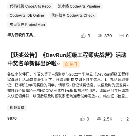
https://devcloud.huaweicloud.com/expertmobile/qtn?
id=b781c58778cd4dbcb40084ebd56f2ba7&utm_medium=luntan发放方
代码托管 CodeArts Repo
流水线 CodeArts Pipeline
式：每周五自动发放至当期公示的华为云账号内优选规则：为调研问题提供
CodeArts IDE Online
代码检查 CodeArts Check
有效建议（优质问卷可增加被选中概率哦~）问卷有效期：2022.9.16-
2022.10.17码豆使用规则：cid:link_2 码豆是什
项目管理 ProjectMan
么？a）码豆是码豆会员中心虚拟财富，是码豆会员中心会员尊贵身份的象
征；b）码豆可用于在码豆会员中心进行实物/虚拟礼品兑换。礼品丰富多
华为云软件工具链
3
370
0
样，（图片仅供参考）更多码豆兑换的礼品请以官网更新为准：码豆会员中
心-赚码豆-礼品商城-华为云DevCloud (huaweicloud.com)活动已结束，获
奖名单汇总来喽：恭喜以下小伙伴每人获得2000码豆已为大家发放，请注
【获奖公告】《DevRun超级工程师实战营》活动
意查收~获奖账号获奖用户IDyc-
chenxxxxxxxxxxxxxxxxxxxxxxxxx209f8bgetbtxxxxxxxxxxxxxxxxxxxxxxxxx
中奖名单新鲜出炉啦~
热门
402d8ahw72023025xxxxxxxxxxxxxxxxxxxxxxxxx184672koshikinxxxxxx
xxxxxxxxxxxxxxxxxxxe892e9zm30241042xxxxxxxxxxxxxxxxxxxxxxxxx42
各位小伙伴们，辛苦久等了~感谢参与2022年华为云《DevRun超级工程师
09cdntf20771001xxxxxxxxxxxxxxxxxxxxxxxxxfabcc1hid_a752ys-
实战营》活动恭喜获奖同学，并请即时提交如下领奖信息：1、礼品领取登
1tt1xm61xxxxxxxxxxxxxxxxxxxxxxxxx466f82SeeU_ZHLxxxxxxxxxxxxxxxxx
记：获得积分学习奖励的同学，请填写>登记领奖信息，以便及时为您发奖~
xxxxxxxx72b573cai_hyxxxxxxxxxxxxxxxxxxxxxxxxxab62f3rockforxmxxxx
需领取价值500元的HCCDA考试券1元折扣福利的用户，请填完问卷后请加
xxxxxxxxxxxxxxxxxxxxx057081mickerwxxxxxxxxxxxxxxxxxxxxxxxxxxe57f
入认证领券群，以便后续及时候联系您沟通考试券发放~2、结业证书信息登
37zhenyu_xuxxxxxxxxxxxxxxxxxxxxxxxxx8d7f65wang_chao_jluxxxxxxxx
记：本次实战营活动小伙伴们参与热情满满，特此为大家准备了训练营结业
xxxxxxxxxxxxxxxxxb03656hw46032409xxxxxxxxxxxxxxxxxxxxxxxxx5d6
证书，需领取实战营结业证书的同学请补充填写>，以便为您准确发证补充
视频直播
aadnadian6xxxxxxxxxxxxxxxxxxxxxxxxx70ac95nadian3xxxxxxxxxxxxxxx
声明：本次抽奖中奖奖品将由IDCF社区（英捷创软科技有限公司）提供并邮
xxxxxxxxxx482df3nadian4xxxxxxxxxxxxxxxxxxxxxxxxx3b82d4hw62494
寄发放，需将您的邮寄信息：姓名、电话、邮寄地址同步给IDCF社区进行发
9870
0
2.5K
2
655xxxxxxxxxxxxxxxxxxxxxxxxxd0e861hw96458811xxxxxxxxxxxxxxxxxxx
奖，请参与直播获奖用户在活动结束之前>反馈授权信息，以便及时为您安
xxxxxxa07d8ccsdn_zekexxxxxxxxxxxxxxxxxxxxxxxxx320a09hw2925282
排礼品邮寄。 8期16节直播抽奖中奖名单：直播获奖公告公示期持续6天
6xxxxxxxxxxxxxxxxxxxxxxxxx3c0ed9andyleung1005xxxxxxxxxxxxxxxxxx
（7月14日7月21日） 积分学习中奖名单：学习排名获奖公告公示期持续6