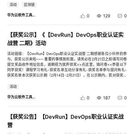
结束后，获奖公告生效，实物奖品预计在获奖公告生效后的25个工作日内完
活动
区块链
成快递发放。如有疑问，请联系活动群内小助手
华为云软件工具链
0
129
0
【获奖公示】《【DevRun】DevOps职业认证实
战营 二期》活动
活动链接：【DevRun】DevOps职业认证实战营 二期感谢各位小伙伴的参
与，获奖公示来啦~~~ 重要的事情放前面，请务必在2月21日之前填写问卷
提交奖品收件地址信息，逾期视为放弃领奖>>点这里，填问卷<<恭喜以下
同学获奖！课程学习有礼-获奖名单互动分享有礼-获奖名单参与提问有礼-
获奖名单本次获奖公示期（2月14日-2月21日），在公示期内，若对获奖存
有异议请反馈至活动群小助手，公示期结束后，获奖公告生效，实物奖品预
计在获奖公告生效后的25个工作日内完成快递发放。如有疑问，请联系活动
活动
群内小助手
华为云软件工具链
0
187
0
【获奖公告】【DevRun】DevOps职业认证实战
营