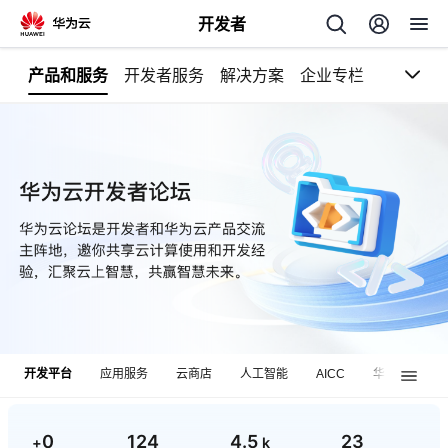
开发者
块
产品和服务
开发者服务
解决方案
企业专栏
返
回
个
我
人
的
主
开发平台
应用服务
云商店
人工智能
AICC
华为数字机器..
开
页
发
0
124
4.5
23
+
k