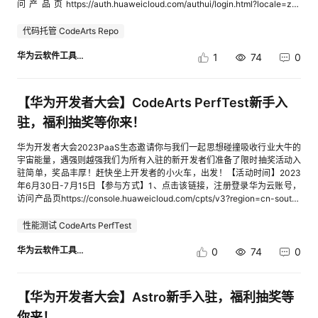
餐：开通入口链接：软件开发生产线CodeArts_DevOps_开发者平台-华为
问产品页https://auth.huaweicloud.com/authui/login.html?locale=zh-
云二、活动内容活动一：参与“华为产品测评官－开发者之声”活动中关于华
cn&service=https%3A%2F%2Fwww.huaweicloud.com%2Fproduct%2F
为云CodeArts产品体验，在本活动帖评论区参与互动，输出您对CodeArts
codehub.html%3Futm_medium%3Dhdc#/login2、完成访问后，点击或扫
代码托管 CodeArts Repo
产品建议或活动体验，评论点赞前三将获得华为开发者定制周边礼包。活动
码访问该问卷链接参与简单调研，即可抽奖cid:link_2注意：本次活动仅限新
二：围绕华为云软件开发生产线CodeArts，原创发布教程、技术分享、行业
注册用户参与：请务必先通过产品页注册再参与抽奖 【活动奖品】华为
华为云软件工具链
1
74
0
分析、产品体验等相关文章。软件开发生产线使用流程 ： 软件开发生产线
云定制折叠帆布包开发者定制鼠标垫+盲盒冰箱贴组合无线鼠标文件收纳袋
使用流程_软件开发生产线 CodeArts_快速入门_华为云文章要求如下：1.标
抽奖为概率抽奖，不能指定奖品【限制说明】参加本次社区活动的用户必须
题格式：华为产品测评官－开发者之声 + 自拟标题；2.文字不少于1000字
为华为云新注册用户。同时为保证活动公平性，禁止用户以IAM账号身份参
【华为开发者大会】CodeArts PerfTest新手入
（不包含代码串），需符合征稿主题、符合法律法规的原创文章；3.内容结
与活动，否则将视为无效。本次活动如一个用户对应多个账号，只有一个账
构完整（活动介绍、产品体验过程、整体总结或建议等）；4.内容可以是分
号可领取奖励。中奖后经核查非上述产品链接注册用户，将取消中奖资格请
驻，福利抽奖等你来！
享有价值的实战经验（具体的操作步骤和结果）、华为云CodeArts的独特功
开发者不要在活动期间随意修改社区昵称和华为云账号，由此产生的统计问
能（或新颖的应用场景）、对华为云CodeArts深入的理解和分析；5.排版整
题，如过了申诉期，小助手不再处理。（申诉期为活动结果公示3天内。）
华为开发者大会2023PaaS生态邀请你与我们一起思想碰撞吸收行业大牛的
洁、图文并茂、内容有深度；6.发布方式：在本篇活动帖评论区发布CSDN
抽中奖品为随机，不能指定奖品。【奖品发放说明】1.每位参加活动的开发
宇宙能量，遇强则越强我们为所有入驻的新开发者们准备了限时抽奖活动入
博客投稿文章地址。三、奖项设置（根据库存可能出现缺货情况，将替换为
者用户理解并同意，为联系获奖开发者用户以及奖品发放的需要，开发者用
驻简单，奖品丰厚！赶快坐上开发者的小火车，出发！【活动时间】2023
等价值礼品）参与活动一：评论点赞前三名华为开发者定制周边（攻城狮鼠
户须在参与活动之时提供您的真实个人信息，包括：姓名、联系方式、通讯
年6月30日-7月15日【参与方式】1、点击该链接，注册登录华为云账号，
标垫、攻城狮行李牌、数据线）参与活动二：文章综合得分前二十名，依次
地址等。活动主办方将仅为前述目的以及适用法律限度内收集和使用开发者
访问产品页https://console.huaweicloud.com/cpts/v3?region=cn-south-
获得以下礼品：评分规则：阅读量*30% + 评论量*20% + 专家评审（由华
用户的个人信息（开发者用户在向华为云提交个人信息之前，应阅读、了解
1#/home-mobile?utm_medium=hdc2、完成访问后，点击或扫码访问该问
为云与CSDN共同评分）文章质量50%一等奖 3名：荣耀智能体脂秤2（白
华为云《隐私政策声明》；开发者用户参加本活动视为理解并同意华为云
卷链接参与简单调研，即可抽奖cid:link_2注意：本次活动仅限新注册用户参
性能测试 CodeArts PerfTest
色）二等奖 5名：华为定制折叠双肩包三等奖 5名：CSDN定制飞盘四等奖
《隐私政策声明》、《华为云开发者生态隐私声明》网页地址如下：
与：请务必先通过产品页注册再参与抽奖 【活动奖品】华为云定制折叠
7名：CSDN定制棒球帽四、活动时间活动截止时间：2023年7月31日点击
https://www.huaweicloud.com/declaration/sa_prp.html、
帆布包开发者定制鼠标垫+盲盒冰箱贴组合无线鼠标文件收纳袋抽奖为概率
华为云软件工具链
0
74
0
下方阅读原文参与活动：阅读原文
https://www.huaweicloud.com/declaration/sa_devprp.html 。2.获奖开发
抽奖，不能指定奖品【限制说明】参加本次社区活动的用户必须为华为云新
者用户需在截止时间（填写时间截止到7月20日）在领奖界面填写获奖信
注册用户。同时为保证活动公平性，禁止用户以IAM账号身份参与活动，否
息，活动结束且开发者用户填写完整领奖信息后14个工作日内，将统一发出
则将视为无效。本次活动如一个用户对应多个账号，只有一个账号可领取奖
【华为开发者大会】Astro新手入驻，福利抽奖等
奖品，所有 实物奖品包邮，不额外收取任何费用。华为云遵守《中华人民
励。中奖后经核查非上述产品链接注册用户，将取消中奖资格请开发者不要
共和国个人信息保护法》规定，将以上个人信息仅用于礼品发放之目的，不
在活动期间随意修改社区昵称和华为云账号，由此产生的统计问题，如过了
你来！