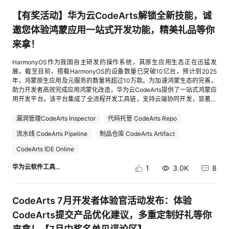
2. 新用户添加CodeArts小助手微信，并将CodeArts首页截图（截图需包
我
注
的
开
【有奖活动】华为云CodeArts解锁全新技能，诚
含华为云账号名称）发给小助手3. 小助手对新老用户的信息进行验证并登
记，验证通过后老用户和新用户各得1积分。四、 奖品设置奖品数量获奖要
邀您体验鸿蒙应用一站式开发功能，精美礼品等你
的
Programs
发
求华为智选沃莱智能跳绳S23积分榜排名1-3名且积分>=10渐变色旅行茶具
来拿！
套餐便携5积分榜排名4-8名且积分>=5ins简约陶瓷马克杯7积分榜排名9-15
名且积分>=2五、 活动说明1. 确认中奖名单后，我们将在此活动帖评论区
支
者
HarmonyOS作为我国自主研发的操作系统，其原生应用生态正在迅猛发
及CodeArts官方微信群进行公示并邀请获奖用户填写邮寄地址。2. 请确保
展。截至目前，搭载HarmonyOS的设备数量已突破10亿台，预计到2025
截图中华为云用户名与获奖信息保持一致，否则不予发放奖品。3. 每人每
年，鸿蒙原生应用及元服务的数量将超过10万款。为加速鸿蒙生态的完善，
账号只享受一次获奖机会，邀请同一个新用户至不同的用户群不重复积分。
持
学
助力开发者高效完成应用鸿蒙化改造，华为云CodeArts提供了一站式鸿蒙应
4. 如有任何疑问，欢迎随时联系华为云CodeArts小助手。本活动最终解释
用开发平台。该平台集成了全流程开发工具链，支持云端协同开发，显著提
权归CodeArts平台所有。
升开发效率，同时解放本地算力，为开发者打造更便捷、高效的开发体验。
我
堂
为了给大家提供更好的使用体验以及开发更符合大家需求的应用场景，现诚
漏洞管理CodeArts Inspector
代码托管 CodeArts Repo
邀广大开发者朋友们参与CodeArts鸿蒙应用一站式开发示例项目体验优化活
流水线 CodeArts Pipeline
制品仓库 CodeArts Artifact
的
我
动，参与活动即有机会获得开发者礼包！一、 活动时间即日起-2025.5.20
我
二、 活动流程01 添加小助手微信 → 02 体验CodeArts鸿蒙应用一站式开发
CodeArts IDE Online
项目 → 03 去云声平台提建议 → 04 获奖公示1. 添加小助手微信，私聊发
技
的
的
我
送关键词“鸿蒙”进群，后期获奖信息将在群里进行通知。2. 进入CodeArts
华为云软件工具链
1
3.0K
8
首页创建“鸿蒙应用一站式开发项目”示例项目进行体验：cid:link_0（体验步
骤请查看：https://bbs.huaweicloud.com/blogs/451321 ）3. 建议提交地
术
云
课
的
我
址：cid:link_1，建议提交时需要在标题中以“【CodeArts鸿蒙体验】”为建议
CodeArts 7月开发者体验官活动发布：体验
标题开头，比如【CodeArts鸿蒙体验】建议增加XX/优化XX/刷新导入XX
支
声
等。4. 活动结束后，我们将于7个工作日内将获奖名单发到互动群以及本
程
认
的
我
CodeArts提交产品优化建议，多重定制好礼等你
活动帖的评论区进行公示，请大家到时候关注。三、 奖品设置奖项设置获奖
要求获奖名额激励礼品建议排名奖被采纳功能/缺陷类建议数≥3条5积分榜第