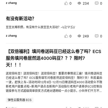
dcb92star120120xxxxxxxxxxxxxxxxxxxxxxxxx612dfdhwid_fzstdu8mmv1a
z zhang
0
234
0
wr6xxxxxxxxxxxxxxxxxxxxxxxxx52307dhw63022014xxxxxxxxxxxxxxxxxx
xxxxxxx64b4d0hw75771608xxxxxxxxxxxxxxxxxxxxxxxxx3036ebhw945
45161xxxxxxxxxxxxxxxxxxxxxxxxx79bdaanadian7xxxxxxxxxxxxxxxxxxxxx
有没有新活动？
xxxx23d965hw14429999xxxxxxxxxxxxxxxxxxxxxxxxx8997a0srocketjxxx
xxxxxxxxxxxxxxxxxxxxxx9b324fnukinsanxxxxxxxxxxxxxxxxxxxxxxxxx8ad
b4cnadian5xxxxxxxxxxxxxxxxxxxxxxxxx45f5bchid_ps9n66109lu38fpxxx
豆豆太难积攒，有没有什么放豆豆大活动？~\(≧▽≦)/
xxxxxxxxxxxxxxxxxxxxxx3040c2hw78949957xxxxxxxxxxxxxxxxxxxxxxxx
z zhang
x034789cauxiaoweixxxxxxxxxxxxxxxxxxxxxxxxx596087hw84740751xxx
0
249
0
xxxxxxxxxxxxxxxxxxxxxxa56eachw15543301xxxxxxxxxxxxxxxxxxxxxxxxx
80e1b7yzq369861178xxxxxxxxxxxxxxxxxxxxxxxxxb9e363hw70558514_
01xxxxxxxxxxxxxxxxxxxxxxxxxe667eenadian1xxxxxxxxxxxxxxxxxxxxxxxxx
【双倍福利】填问卷送码豆已经这么卷了吗？ECS
316587hw10725446xxxxxxxxxxxxxxxxxxxxxxxxx03eb16hw56223614xx
xxxxxxxxxxxxxxxxxxxxxxxaabc75hw082817297xxxxxxxxxxxxxxxxxxxxxxx
服务填问卷居然送4000码豆？？？限时7
xx8cb410hw69003652xxxxxxxxxxxxxxxxxxxxxxxxxef90ddwanmaozhkx
天！！！
xxxxxxxxxxxxxxxxxxxxxxxx2b98a0hw61299517xxxxxxxxxxxxxxxxxxxxxxx
xx78ff88hw88125062xxxxxxxxxxxxxxxxxxxxxxxxxd29c1blong40790717
送双倍码豆！送双倍码豆！送双倍码豆！重要的事情说三遍！填问卷送码豆
2xxxxxxxxxxxxxxxxxxxxxxxxxa1abb2hw46032453xxxxxxxxxxxxxxxxxxxx
已经这么卷了吗？ECS服务填写问卷居然送双倍码豆！限时7天！年底最后
xxxxxecec60hw73261881xxxxxxxxxxxxxxxxxxxxxxxxxe41552hw_00861
一波，赶快上车~活动时间12月9日-12月15日赠送码豆4000活动受众不限
7750345773_01xxxxxxxxxxxxxxxxxxxxxxxxx068880hw74898079xxxxxx
新老用户敲重点啦~新用户请点击新用户活动指引老用户请移步ECS控制台
xxxxxxxxxxxxxxxxxxx99d4a6yandouwangxxxxxxxxxxxxxxxxxxxxxxxxxed
链接参与方式超级简单获奖方式绝对透明给一点小提示，小伙伴们千万不要
e21dLPengHuixxxxxxxxxxxxxxxxxxxxxxxxxa693cfhw61939705xxxxxxxxx
忘记点击最后一步“提交评价”~妥啦~最后我们来快速浏览一下码豆兑换的礼
xxxxxxxxxxxxxxxx14f6a4hw000499xxxxxxxxxxxxxxxxxxxxxxxxx71a2cchi
品吧~码豆最高可兑换森海塞尔蓝牙降噪耳机，友情提示：多多参与华为云
弹性云服务器 ECS
d__40q9pr500va8boxxxxxxxxxxxxxxxxxxxxxxxxx6fc035hw57269863xxx
12.12填问卷活动，说不定这个羊毛你就能薅上了~（图片仅供参考，更多礼
xxxxxxxxxxxxxxxxxxxxxx4842cazhangyuchang36xxxxxxxxxxxxxxxxxxxx