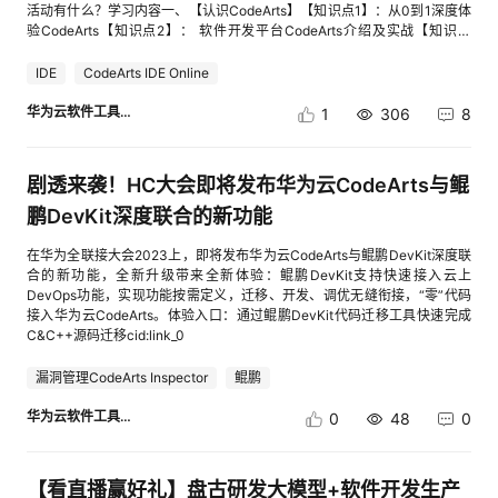
活动有什么？学习内容一、【认识CodeArts】【知识点1】：从0到1深度体
验CodeArts【知识点2】： 软件开发平台CodeArts介绍及实战【知识点
3】： 基于云服务的软件开发技术二、【云上开发进阶实践】【CodeArts实
战初体验】基于CodeArts进行黑白棋实时对战游戏开发【CodeArts场景实
IDE
CodeArts IDE Online
战】使用 CodeArts IDE for C/C++ 开发网页搜索框功能CodeArts10分钟开
发增值税发票文字识别应用练习1：通过DevStar实现一站式增值税发票文字
华为云软件工具链
1
306
8
识别应用练习2：基于CodeArts IDE for C/C++的增值税发票识别应用
【CodeArts最佳案例实践】华为端到端（HE2E）DevOps 开发者认证福
利：报名活动可1元兑换价值500元开发者认证考试券！活动礼品：参与活
剧透来袭！HC大会即将发布华为云CodeArts与鲲
动体验完成任务，还有机会获得精美学习好礼！
鹏DevKit深度联合的新功能
在华为全联接大会2023上，即将发布华为云CodeArts与鲲鹏DevKit深度联
合的新功能，全新升级带来全新体验：鲲鹏DevKit支持快速接入云上
DevOps功能，实现功能按需定义，迁移、开发、调优无缝衔接，“零”代码
接入华为云CodeArts。体验入口：通过鲲鹏DevKit代码迁移工具快速完成
C&C++源码迁移cid:link_0
漏洞管理CodeArts Inspector
鲲鹏
华为云软件工具链
0
48
0
【看直播赢好礼】盘古研发大模型+软件开发生产