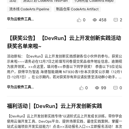
质建议奖：100-200元开发者盲盒礼包（有效建议数量不限，可与其他奖项
活动
测试计划 CodeArts TestPlan
代码托管 CodeArts Repo
提交地址：cid:link_0【奖项设置】有效建议总积分第1名：华为 Watch
叠加）【活动规则】1.有效建议积分提交1条CodeArts有效建议积1分，当月
流水线 CodeArts Pipeline
制品仓库 CodeArts Artifact
GT2（46mm表盘）曜石黑（有效建议数量不少于20条）有效建议总积分第
提交的有效建议越多，总积分越高。2.高价值优质建议奖1）经内部产品研发
2-3名：500元开发者盲盒礼包（有效建议数量不少于12条）有效建议总积
团队评估为高价值优质建议奖的用户，额外奖励100-200元开发者盲盒礼
华为云软件工具链
0
458
2
分第4-10名：300元开发者盲盒礼包（有效建议数量不少于5条）高价值优
包/人说明：高价值优质建议要求建议对云产品功能及优化改进有重要作用，
质建议奖：100-200元开发者盲盒礼包（有效建议数量不限，可与其他奖项
优先从已被采纳的建议的选择；建议内容需要表述清晰，有明确的建议方
叠加）【活动规则】1.有效建议积分提交1条CodeArts有效建议积1分，当月
案，最好有操作截图或链接等能进一步详细描述；高价值建议数量不限，且
提交的有效建议越多，总积分越高。2.高价值优质建议奖1）经内部产品研发
与有效建议积分奖可叠加，每位用户每月最多可获得一次。3.注意事项1）
【获奖公告】 【DevRun】云上开发创新实践活动
团队评估为高价值优质建议奖的用户，额外奖励100-200元开发者盲盒礼
若出现积分相同且排名一致的情况，结合已实现和已采纳建议情况，会由内
获奖名单来啦~
包/人说明：高价值优质建议要求建议对云产品功能及优化改进有重要作用，
部技术专家选出价值更高的建议用户给予奖励。2）同一用户在同一页面
优先从已被采纳的建议的选择；建议内容需要表述清晰，有明确的建议方
（文档）提出的同一类问题（包括但不限于错别字、语句不通顺、视觉体验
活动原帖：【DevRun】云上开发创新实践感谢各位小伙伴的参与，获奖公
案，最好有操作截图或链接等能进一步详细描述；高价值建议数量不限，且
等），在通过审核后仅算作一条有效建议数3）若发现代他人提交优化建
示来啦~~~请务必在12月7日之前填写问卷提交奖品收件地址信息，逾期视
与有效建议积分奖可叠加，每位用户每月最多可获得一次。3.注意事项1）
议，此建议分值只取原分值30%4）兑换礼品以仓库现有礼品为准，不可以
为放弃领奖。>>点这里，填问卷<<恭喜以下同学获奖！ 恭喜以下5位论坛
若出现积分相同且排名一致的情况，结合已实现和已采纳建议情况，会由内
指定，如遇商品缺货，将随机换成其他等价值礼品发放【相关推荐】华为云
用户，获得华为智选 海德智能跳绳 NT930各1份本次获奖公示期（12月1
部技术专家选出价值更高的建议用户给予奖励。2）同一用户在同一页面
CodeArts开发者体验官火热招募中，你是愿意与我们携手共进的小伙伴吗？
日-12月7日），在公示期内，若对获奖存有异议请反馈至活动群小助手，公
（文档）提出的同一类问题（包括但不限于错别字、语句不通顺、视觉体验
欢迎加入华为云CodeArts开发者体验官计划！
示期结束后，获奖公告生效，实物奖品预计在获奖公告生效后的25个工作日
等），在通过审核后仅算作一条有效建议数3）若发现代他人提交优化建
华为云软件工具链
内完成快递发放。如有疑问，请联系活动小助手
0
99
0
议，此建议分值只取原分值30%4）兑换礼品以仓库现有礼品为准，不可以
指定，如遇商品缺货，将随机换成其他等价值礼品发放【相关推荐】华为云
CodeArts体验官火热招募中，你是愿意与我们携手共进的小伙伴吗？欢迎加
入华为云CodeArts体验官计划！
福利活动 |【DevRun】云上开发创新实践
【DevRun】云上开发创新实践专场”以进阶式云上开发成长训练，带你学会
使用云端开发工具、DevOps平台、提供场景实践、最佳实践案例，掌握一
站式云端项目开发实战能力！点击>>活动报名入口<<立即报名活动！本次