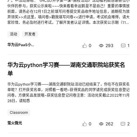
》。↵活动原帖：《HCSD开学第一课-高校活动》活动福利贴感谢各位小
伙伴的参与，获奖公示来啦~~~快来看看幸运鹅是不是自己！重要的事情放
前面，请务必在12月1日之前填写问卷提交奖品收件地址信息，逾期视为放
弃领奖>>点这里，填问卷>戳我填写问卷<<进行申请，考试机会难得，请大
家珍惜，务必及时进行考试。了解开发者认证详情。本次获奖公示期（11月
24日-12月1日），在公示期内，若对获奖存有异议请反馈至活动群小助手，
公示期结束后，获奖公告生效，实物奖品预计在获奖公告生效后的25个工作
活动
开发者
日内完成快递发放。如有疑问，请联系活动群内小助手
华为云PaaS小助手
0
293
1
华为云python学习赛——湖南交通职院站获奖名
单
华为云python学习赛——湖南交通职院站活动已经结束了，你在不在获奖名
单呢？打开获奖名单，对照看一看吧~获得奖品的同学请完成获奖信息登记
问卷，方便奖品发放哦~获奖信息登记问卷注意：活动兑奖截止2022年11月
28日，请知悉
Classroom
萤火微光
0
262
2