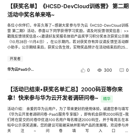
【获奖名单】《HCSD-DevCloud训练营》 第二期
活动中奖名单来咯~
各位小伙伴们，辛苦久等了~感谢大家参与华为云《HCSD-DevCloud训练
营 第二期》活动，恭喜以下同学获得学习奖励，请及时反馈领奖信息：>>
戳我反馈领奖信息<<邀请好友奖报名体验产品奖学习积分奖本次获奖公示期
（10月28日-11月4日），在公示期内，若对获奖存有异议请反馈至活动群
小助手，公示期结束后，获奖公告生效，实物奖品预计在活动结束后的25个
工作日内完成快递发放。没有中奖的小伙伴也不要气馁~我们会不断推出新
的开发者活动，供大家学习体验华为云产品和能力的同时带给大家更多惊
开发者
喜，小伙伴们可以扫描下方二维码，关注华为云PaaS服务公众号，获取最
新活动信息~！
华为云PaaS小助手
0
300
0
【活动已结束•获奖名单汇总】2000码豆等你来
拿！快来参与华为云开发者调研问卷~
精华
活动介绍： 亲爱的华为云用户，为了带来更好的使用体验，诚邀您参与填写
《华为云开发者调研问卷-PaaS服务专享版》，即有机会获得2000码豆~我
们将在提交的问卷中优选100名用户每名赠送2000码豆，并于每周五在本
帖中公示获奖进展，您的建议可能被采纳并影响产品的发展哦，欢迎参与并
关注~问卷填写入口：