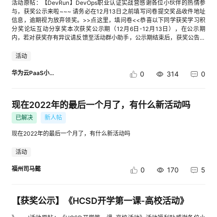
活动原帖：【DevRun】DevOps职业认证实战营感谢各位小伙伴的热情参
与，获奖公示来啦~~~ 请务必在12月13日之前填写问卷提交奖品收件地址
信息，逾期视为放弃领奖。>>点这里，填问卷<<恭喜以下同学获奖学习积
分奖论坛互动分享奖本次获奖公示期（12月6日-12月13日），在公示期
内，若对获奖存有异议请反馈至活动群小助手，公示期结束后，获奖公告生
效，实物奖品预计在获奖公告生效后的25个工作日内完成快递发放。如有疑
问，请联系活动群内活动小助手
活动
华为云PaaS小助手
0
314
0
现在2022年的最后一个月了，有什么新活动吗
已解决
新人帖
现在2022年的最后一个月了，有什么新活动吗
活动
福州司马懿
0
170
5
【获奖公示】《HCSD开学第一课-高校活动》