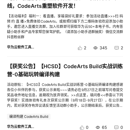
线，CodeArts重塑软件开发！
【活动福利】福利一：看直播，享福袋好礼要求：参加活动直播>>>扫 码
预 约 直 播>免费体验CodeArts，或按照扫描下方二维码体验欢迎添加小助
手，邀您进入直播交流群，加入社群即可获取华为云50+本电子书。内有答
疑小助手和产品专家帮您保驾护航。（请添加小助手进群抽奖）微信交流群
抖音粉丝群
华为云软件工具链
2
345
2
【获奖公告】【HCSD】CodeArts Build实战训练
营-0基础玩转编译构建
活动原帖：【HCSD】CodeArts Build实战训练营-0基础玩转编译构建感谢
各位小伙伴的参与，获奖公示来啦~~~请务必在9月27日之前填写问卷提交
奖品收件地址信息，逾期视为放弃领奖。>>点这里，填问卷<<恭喜以下同
学获奖！实践体验有礼本次获奖公示期（9月18日-9月27日），在公示期
内，若对获奖存有异议请反馈至活动群小助手，公示期结束后，获奖公告生
效，实物奖品预计在获奖公告生效后的25个工作日内完成快递发放。如有疑
问，请联系活动小助手
编译构建 CodeArts Build
华为云软件工具链
0
65
0