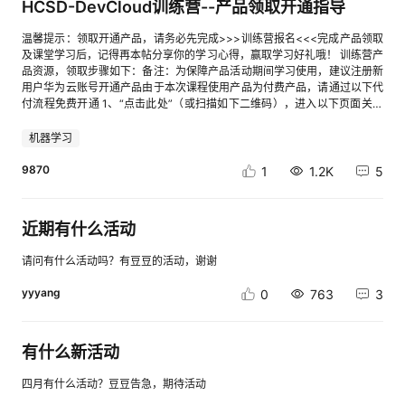
xxxxxxxff0080qingqingjiayuan6xxxxxxxxxxxxxxxxxxxxxxxxxa6fd30kass
HCSD-DevCloud训练营--产品领取开通指导
天（7月21日—7月28日）在公示期内，若对获奖作品存有异议请反馈至楼
on_xxxxxxxxxxxxxxxxxxxxxxxxxa77d82zhangfengshanxxxxxxxxxxxxxxxxx
主。公示期结束后，获奖公告生效；实物奖品预计在活动结束后的25个工作
xxxxxxxx21d33ahalfwayrightxxxxxxxxxxxxxxxxxxxxxxxxxbe2e06xj12014
温馨提示：领取开通产品，请务必先完成>>>训练营报名<<<完成产品领取
日内完成快递发放。 没有中奖的小伙伴也不要气馁~后续平台会有更多精彩
1121xxxxxxxxxxxxxxxxxxxxxxxxxcc113dhid_95cws3_lfyqo1jexxxxxxxxxxx
及课堂学习后，记得再本帖分享你的学习心得，赢取学习好礼哦！ 训练营产
活动！ 《DevRun超级工程师实战营》活动系列课程还可继续学习哦~如有
xxxxxxxxxxxxxx78be68hw207268xxxxxxxxxxxxxxxxxxxxxxxxx6cdfc7hw1
品资源，领取步骤如下：备注：为保障产品活动期间学习使用，建议注册新
发奖疑问，请联系活动小助手微信：HCCDA考试券领券沟通群：
47209xxxxxxxxxxxxxxxxxxxxxxxxxf65e6bhw085989xxxxxxxxxxxxxxxxxxx
用户华为云账号开通产品由于本次课程使用产品为付费产品，请通过以下代
xxxxxx90d7b0hw814608xxxxxxxxxxxxxxxxxxxxxxxxx32b6d7hw596309x
付流程免费开通 1、“点击此处”（或扫描如下二维码），进入以下页面关联
xxxxxxxxxxxxxxxxxxxxxxxx613da1zhanghui_chinaxxxxxxxxxxxxxxxxxxxxx
华为伙伴代付账号： 2、已经有账号的同学点已有帐号，登录后关联，没有
xxxx6b5577sunxiaobeixxxxxxxxxxxxxxxxxxxxxxxxx29381fBurglar_Catxxx
注册或华为云账号的同学点击注册并关联现下图即为关联成功3、 “点击此
机器学习
xxxxxxxxxxxxxxxxxxxxxx8b3ac0hw65004887xxxxxxxxxxxxxxxxxxxxxxxx
处”（或扫描如下二维码）购买开通DevCloud产品:4、勾选阅读同意，取消
x91690dljx_010290xxxxxxxxxxxxxxxxxxxxxxxxxe43c3asuifeng1324xxxx
自动续费，点击下一步进入购买页面，（注意：同学们先要进行实名认证才
9870
1
1.2K
5
xxxxxxxxxxxxxxxxxxxxxc6d950adminmallxxxxxxxxxxxxxxxxxxxxxxxxx50f
可以下）5、最终支付方式选择合作伙伴代付，然后点击请他付款提交完成
15fhw71255899xxxxxxxxxxxxxxxxxxxxxxxxx9a4ffcJaneConanxxxxxxxxx
后显示此页面就完成了整个产品代付开通流程最后等待伙伴代付完成后就购
xxxxxxxxxxxxxxxxd6b160hw031671122xxxxxxxxxxxxxxxxxxxxxxxxxf3a91
买成功了~伙伴购买完成后，会有短信通知，注意查收开通信息及时查看已
近期有什么活动
czhangdoudouxxxxxxxxxxxxxxxxxxxxxxxxx76ff8bhid_sg9r7wqof245gwe
开通套餐，即可使用产品参与课堂学习实践啦~
xxxxxxxxxxxxxxxxxxxxxxxxx2af555lovelydong1xxxxxxxxxxxxxxxxxxxxxxx
请问有什么活动吗？有豆豆的活动，谢谢
xxfd4204Archivexxxxxxxxxxxxxxxxxxxxxxxxx4f7856hw_0086136115163
75_01xxxxxxxxxxxxxxxxxxxxxxxxx55f321gepengfeixxxxxxxxxxxxxxxxxxxx
yyyang
0
763
3
xxxxx6fad1dhw98604883xxxxxxxxxxxxxxxxxxxxxxxxx96f1f4hid__y9lizo9
qi2o9_2xxxxxxxxxxxxxxxxxxxxxxxxx2f56e7hw98541549xxxxxxxxxxxxxxx
xxxxxxxxxx296ca3xychong123xxxxxxxxxxxxxxxxxxxxxxxxx362fabcoolan
imalsxxxxxxxxxxxxxxxxxxxxxxxxx4390eczzzilixxxxxxxxxxxxxxxxxxxxxxxx
有什么新活动
xb862efnadian2xxxxxxxxxxxxxxxxxxxxxxxxx5d41e1lltd99xxxxxxxxxxxxxx
xxxxxxxxxxxb8bed7madqfrogxxxxxxxxxxxxxxxxxxxxxxxxxefd5adlinghz66
四月有什么活动？豆豆告急，期待活动
6xxxxxxxxxxxxxxxxxxxxxxxxx152d24cl4690xxxxxxxxxxxxxxxxxxxxxxxxxd