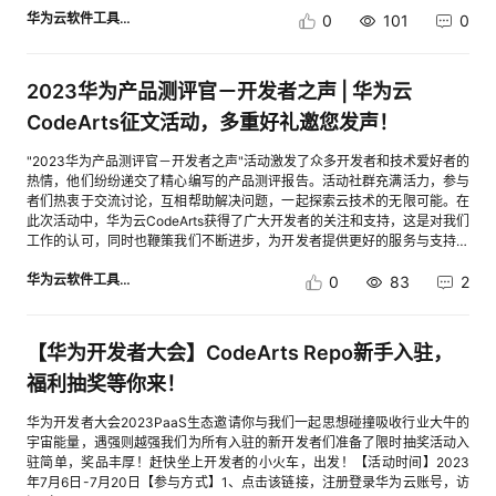
华为云软件工具链
0
101
0
2023华为产品测评官－开发者之声 | 华为云
CodeArts征文活动，多重好礼邀您发声！
​​"2023华为产品测评官－开发者之声"活动激发了众多开发者和技术爱好者的
热情，他们纷纷递交了精心编写的产品测评报告。活动社群充满活力，参与
者们热衷于交流讨论，互相帮助解决问题，一起探索云技术的无限可能。在
此次活动中，华为云CodeArts获得了广大开发者的关注和支持，这是对我们
工作的认可，同时也鞭策我们不断进步，为开发者提供更好的服务与支持。
因此，我们发起华为云CodeArts征文活动，旨在倾听更多用户的见解和建
华为云软件工具链
议。我们诚挚邀请您参与华为云CodeArts征文活动，分享您使用CodeArts
0
83
2
的心路历程、经验感悟和宝贵建议。您可以分享您与华为云CodeArts的故
事，或者和大家分享您如何克服问题、提高效率的经验，甚至可以分享你对
CodeArts未来发展的期待和建议。您的声音将成为我们进一步完善和改进华
【华为开发者大会】CodeArts Repo新手入驻，
为云CodeArts的重要参考。我们相信，您的意见和建议，将让我们更加贴近
开发者，更加深刻地理解开发者的需求。更重要的是，您的投稿还将收获更
福利抽奖等你来！
多开发者的关注和共鸣，为中国云技术的发展做出贡献！不仅如此，参与华
为云CodeArts征文活动还有机会获得丰富的奖品哦！期待您的参与和分享！
华为开发者大会2023PaaS生态邀请你与我们一起思想碰撞吸收行业大牛的
了解“2023华为产品测评官——开发者之声”活动链接：
宇宙能量，遇强则越强我们为所有入驻的新开发者们准备了限时抽奖活动入
https://marketing.csdn.net/p/15569b1cea7105229beda46d907e41ca
驻简单，奖品丰厚！赶快坐上开发者的小火车，出发！【活动时间】2023
一、活动准备戳链接，领资源，免费开通华为云软件开发生产线CodeArts套
年7月6日-7月20日【参与方式】1、点击该链接，注册登录华为云账号，访