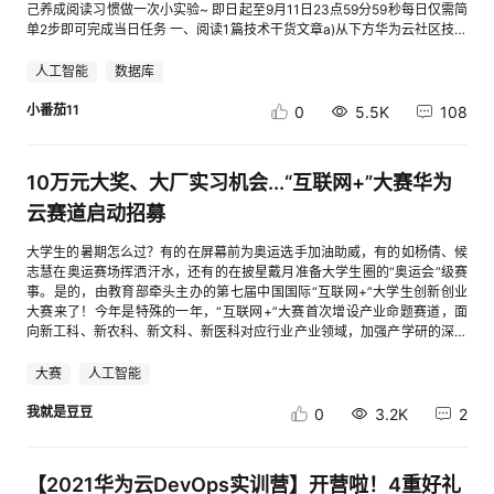
己养成阅读习惯做一次小实验~ 即日起至9月11日23点59分59秒每日仅需简
单2步即可完成当日任务 一、阅读1篇技术干货文章a)从下方华为云社区技术
干货合集列表中选取阅读；二、打卡a)第一天：回复本帖立下Flag和留下打
卡记录,模板——我的flag： x天内，每天读xx领域技术相关文章1篇；日期 +
人工智能
数据库
“阅读的技术干货文章标题”+ 已阅读完毕。 b)后续日期：以回复自己第1条
打卡的留言形式打卡，模板：日期 + “技术干货文章”+已阅读完毕。 按以上
小番茄11
0
5.5K
108
要求连续打卡7天的小伙伴，将免费获得学习知识大礼包一份；连续打卡21
天小伙伴，将免费获得HE2E知识卡牌一副和抽50元京东卡的抽奖资
格； HE2E知识卡牌仅限前5名完成连续21天打卡的小伙伴获得~获奖结果将
10万元大奖、大厂实习机会...“互联网+”大赛华为
于9月13日公布，礼品将于13日当周内发放~马上行动吧！ 精选技术文合集
列表：♦ 云原生实战丨用Go语言构建云原生应用开发基础能力的成功探索深
云赛道启动招募
度丨以业务目标为导向，探索企业的云原生体系建设华为云Volcano项目思
考：容器与批量计算的碰撞出何种火花？在 K8S 大规模场景下 Service 性
大学生的暑期怎么过？有的在屏幕前为奥运选手加油助威，有的如杨倩、候
能如何优化？开发利器丨如何使用ELK设计微服务中的日志收集方案？深度
志慧在奥运赛场挥洒汗水，还有的在披星戴月准备大学生圈的“奥运会”级赛
丨从边缘计算的诞生到应用，探索云、边、端的协同未来微服务架构下，如
事。是的，由教育部牵头主办的第七届中国国际“互联网+”大学生创新创业
何克服分布式事务难题？解析Kubernetes优势与挑战：左手开源，右手边缘
大赛来了！今年是特殊的一年，“互联网+”大赛首次增设产业命题赛道，面
计算从K8s网络的构筑理念说起，如何做好容器集群的保姆？♦ 人工智能成
向新工科、新农科、新文科、新医科对应行业产业领域，加强产学研的深入
长经历丨华为专家亲述：如何转型搞 AI？软件开发转型AI领域工程师：先从
融合，促进教育链、人才链与产业链、创新链的有机衔接。为响应“互联网
模型训练开始图灵测试70载，回顾对话机器人的经典实践与最新进展如何基
+”大赛对新技术、新产品、新业态、新模式的倡导，华为深入参与产业命题
大赛
人工智能
于ModelArts自动机器学习完成心脏病预测模型技术突破！基于边缘智能技
赛道，设立了华为云、鲲鹏、昇腾AI、ICT、消费者云、OpenHarmony等系
术支撑城市楼宇智能升级实战丨看华为云EI如何帮你零基础开发开源机器人
列命题。在这次产业命题赛道中，华为也为参赛大学生提供了多种支持，包
我就是豆豆
0
3.2K
2
温情回顾丨用AI为疫情季的毕业生们“拍”一张专属毕业照自动网络搜索
括华为云算力资源、项目激励、专家指导等。 点击进入华为云赛道下面，我
（NAS）在语义分割上的应用：初探ProxylessNAS一文看懂人脸识别算法
们以其中的华为云命题为例，看看到底如何玩转这次特别的产业命题赛道。
技术发展脉络♦ 物联网LiteOS Studio图形化调测，物联网打工人必备技能手
产业命题赛道，华为云都准备了哪些？先来看看什么是“产业命题赛道”。据
【2021华为云DevOps实训营】开营啦！4重好礼
把手教你不用开发板，零成本搭建LiteOS开发环境「懂环境知冷暖」，看这
了解，该赛道针对企业行业技术与管理创新需求，面向产业代表性企业、行