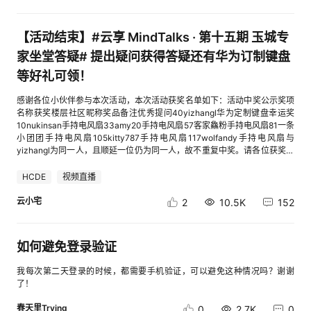
拿！8月11日 20:00-21:00华为云DevCloud敏捷与DevOps发展之道点击
不好？！功能有问题。。。快快来告诉我们吧！！活动传送门（点击即可立
码迁移到鲲鹏平台等等，走上技术提升之路。华为云视频架构师黄挺：视频
划：多重资源支持华为云将为“互联网+”大赛参赛团队提供鲲鹏、昇腾AI算
前往8月18日 20:00-21:00DevOps流水线工具链的组成点击前往福利4：8
刻参与）或者直接提建议：https://bbs.huaweicloud.com/suggestion/new
传输技术选型的三大法宝：低时延、全互联、大规模华为云云原生开源负责
力支持，助力参赛者进行作品开发。参赛队伍有更多机会赢得“鲲鹏、昇腾
月15日-8月31日，报名实训营并完成DevCloud课程学习，参与奖学金评
活动小tips：您提交的建议附上问题链接、问题截图会有助于通过审核哦~如
人：为什么说容器的崛起预示着云原生时代到来？华为智能计算，设计架构
【活动结束】#云享 MindTalks · 第十五期 玉城专
优才实习计划”。命题攻略+系列课程：赛事指导培训为了让选手更好地了解
奖。【奖励规则】根据用户最终积分情况，按积分标准参与码豆瓜分大奖！
果您的建议与其他人重复，则以先提交此建议的用户为准给予奖励~参与活
与设计负责人：90%代码如何移植到鲲鹏平台上华为云人工智能领域首席科
这次的产业命题赛道，华为云提供参赛秘籍，每个命题都有出题专家为大家
积分达15分以上，瓜分200000码豆积分达10分以上，瓜分100000码豆积
动后，请您在本帖下方留言“已提交建议，待审核”，方便活动统计以及加速
家坐堂答疑# 提出疑问获得答疑还有华为订制键盘
学家、IEEE FELLOW田奇博士：4项探索+4项实践，带你了解华为云视觉预
详细解读解题攻略，以及关键任务深度指导。还有往届赛事回顾，帮助参赛
分达5分以上，瓜分50000码豆【DevCloud课程及学习积分规则】序号任
审核哦~活动有效期：2021年6月1日-6月30日 24：00
训练研发技术华为云IoT生态解决方案高级架构师梁瑞锋：深度解读丨华为
队伍进一步提升知识和技能。除此之外，华为云系列课程如IoT开发进阶培
等好礼可领！
务详情活动积分奖励课程入口1《软件开发平台DevCloud介绍及实战》课程
云一站式智能IoT平台华为云应用平台布道师董老师：开发效率提升10倍，
训指导，GaussDB数据库、AI创新应用在线课程，也会针对性地帮助参赛队
学习完成课程学习，进度100%5分点击前往2《黑白棋实时对战游戏开发沙
AppCube是如何让开发如“搭积木”华为云合作敏捷专家胡俊：敏捷转型为什
伍提升能力。同时，华为云开发者社区会提供最新技术资讯，命题相关的技
感谢各位小伙伴参与本次活动，本次活动获奖名单如下：活动中奖公示奖项
箱实验》实践完成沙箱实验，进度100%5分点击前往3《DevCloud项目管
么要教练华为云数据库业务总裁苏光牛：「更快更稳更开放」，看华为云
术干货。最后：本次“互联网+”大赛产业命题赛道的报名时间截止到8月31
名称获奖楼层社区昵称奖品备注优秀提问40yizhangl华为定制键盘幸运奖
理、流水线实操》课程学习完成课程学习，进度100%5分 点击前往 03
GaussDB如何修炼「内外功」自不同领域的5位开发者，诉说他们的工作生
日，初赛和复赛在9月30日前完成，最后的总决赛将于10月中旬举办。华为
10nukinsan手持电风扇33amy20手持电风扇57客家鱻粉手持电风扇81一条
活动发奖__________________________________活动结束一周后，9月10号前公布
活成长故事，展现独特的技术人生。有江湖风范的高级架构师，缓缓道来对
云赛道的各个命题报名已经开启，点击进入大赛页面，了解相关消息，等你
小团团手持电风扇105kitty787手持电风扇117wolfandy手持电风扇与
获奖信息，9月10日-9月17日线上登记收集获奖人信息！
鸿蒙的期望；有一步步跟着教程学习，从AI小白成长为专家的转型故事；还
来参赛！
yizhangl为同一人，且顺延一位仍为同一人，故不重复中奖。请各位获奖的
有经历60多个鲲鹏迁移项目的技术大佬总结独家避坑指南……高级架构师谈
伙伴在6月28日之前点击此处填写收货地址，如逾期未填写视为弃奖。再次
鸿蒙，江湖路远，吾道不孤从小白到专家，我和AI不得不说的那些事零基础
感谢各位小伙伴参与本次活动，欢迎关注华为云更多活动~【直播简介】
HCDE
视频直播
学AI，没有想象中那么难经历60多个鲲鹏迁移项目，他总结了这些避坑指南
【专家简介】玉城老师 华为云MVP【直播简介】不久前第四届Vue.js开发
因为拒绝加班补进度，技术大佬成长为敏捷大师王小波说过，“青年的动人
者大会在杭州举行，会上Vue.js 作者尤雨溪携团队核心成员对Vue3.0 生态
云小宅
2
10.5K
152
之处，就在于勇气和他们的远大前程。”对于每个开发者来说，亦是如此。
进展和计划进行了详细的汇报。华为云MVP玉城将在本次直播中对会上了解
这6篇职场面试、工作、转型指南，或许能帮助你清晰化未来要走的方向，
到的一手资讯及前沿知识进行全面解读。【直播亮点】1. VueConf 2021 结
让你的路越走越宽，财富累积、技能累积、经验累积愈发顺利。无论你是初
束不久还有余热，会上发布了Vue3.0 生态的最新进展，包括目前很前沿的
如何避免登录验证
出茅庐的应届生，还是正面临35岁“职场危机”的IT从业人员，都能从中受
Vite、Snowpack 等新型构建工具。2. 玉城老师有多年教学经验，擅长使用
益。35岁+的大龄程序员：面对“中年危机”，这份书单或许能帮到你2020大
联想记忆法举一反三、授人以渔；项目经验丰富，喜欢分享之前在一线互联
厂web前端面试常见问题总结求职时这样回答问题你就输了！来自IT类面试
我每次第二天登录的时候，都需要手机验证，可以避免这种情况吗？谢谢
网公司工作时的一些小案例。【直播时间】2021年6月3日 20:00—21:30直
官视角的深度解读面试软件测试所需要掌握的7个技能论软件工程师的自我
了！
播链接：
修养：角色、重构与质量成长为软件教练的三千大道之一 HDZ社区—携
https://bbs.huaweicloud.com/live/education_live/202106032000.html
春天里Trying
手全球开发者 共建开放、创新、多元的开发者社区组织 HDZ是Huawei
0
2.7K
0