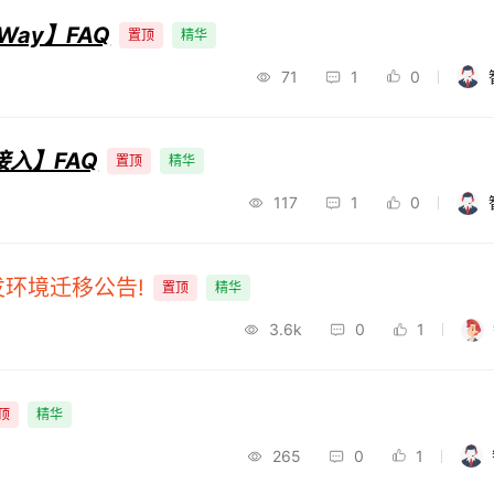
eWay】FAQ
置顶
精华
71
1
0
入】FAQ
置顶
精华
117
1
0
发环境迁移公告!
置顶
精华
3.6k
0
1
顶
精华
265
0
1