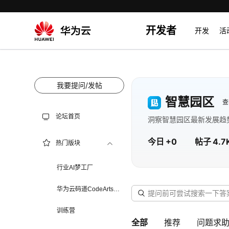
开发者
开发
活
我要提问/发帖
智慧园区
查
论坛首页
洞察智慧园区最新发展趋
今日
+0
帖子
4.7
热门版块
行业AI梦工厂
华为云码道CodeArts代
码智能体
训练营
全部
推荐
问题求