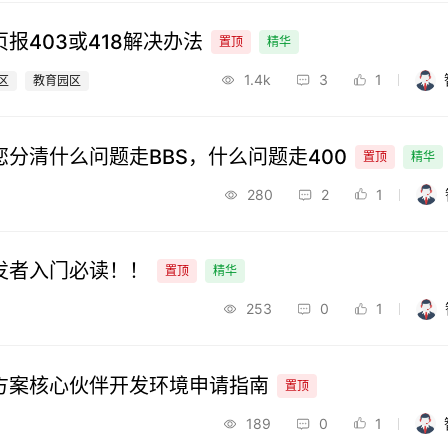
报403或418解决办法
置顶
精华
1.4k
3
1
区
教育园区
分清什么问题走BBS，什么问题走400
置顶
精华
280
2
1
发者入门必读！！
置顶
精华
253
0
1
方案核心伙伴开发环境申请指南
置顶
189
0
1