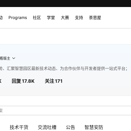
动
Programs
社区
学堂
大赛
支持
茶思屋
看版主
势、汇聚智慧园区最新技术动态、为合作伙伴与开发者提供一站式平台；
K
回复
17.8K
关注
171
助
技术干货
交流吐槽
公告
智慧安防