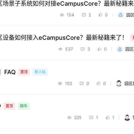
场景子系统如何对接eCampusCore？最新秘籍
154
2
0
园
设备如何接入eCampusCore？最新秘籍来了！
537
3
0
园区
】FAQ
置顶
新人帖
102
0
0
园区
Q
置顶
精华
225
1
1