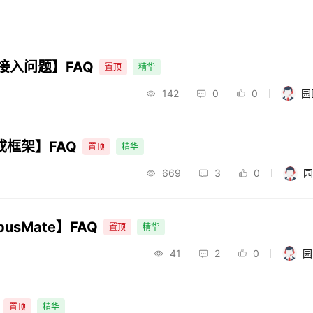
接入问题】FAQ
置顶
精华
142
0
0
园
成框架】FAQ
置顶
精华
669
3
0
园
sMate】FAQ
置顶
精华
41
2
0
园
置顶
精华