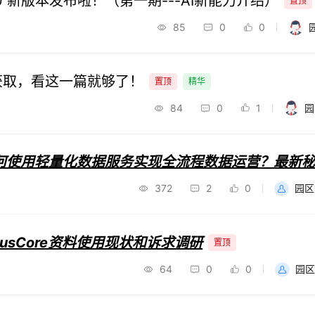
4.1.0 新版本发布啦！（第一期---AI新能力介绍）
置顶
85
0
0
资料获取，看这一篇就够了！
置顶
精华
84
0
1
园
何使用轻量化数据服务实现全流程数据运营？最新
372
2
0
园区
usCore资料使用现状和诉求调研
置顶
64
0
0
园区