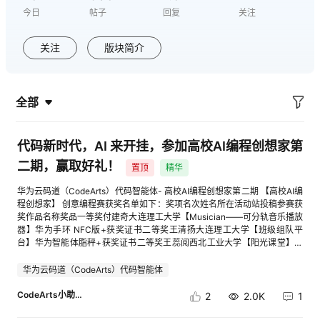
今日
帖子
回复
关注
者
关注
版块简介
我
的
我
全部
博
的
我
代码新时代，AI 来开挂，参加高校AI编程创想家第
客
论
的
我
二期，赢取好礼！
置顶
精华
华为云码道（CodeArts）代码智能体- 高校AI编程创想家第二期 【高校AI编
坛
圈
的
我
程创想家】 创意编程赛获奖名单如下：奖项名次姓名所在活动站投稿参赛获
奖作品名称奖品一等奖付建奇大连理工大学【Musician——可分轨音乐播放
器】华为手环 NFC版+获奖证书二等奖王清扬大连理工大学【班级组队平
子
直
的
我
台】华为智能体脂秤+获奖证书二等奖王蕊阅西北工业大学【阳光课堂】华
为智能体脂秤+获奖证书三等奖田笑语西北工业大学【光线追踪】50元面额
我
播
活
的
京东卡+获奖证书三等奖李嘉梁西北工业大学【红圆追逐】50元面额京东卡
华为云码道（CodeArts）代码智能体
+获奖证书三等奖李涛贵州电子科技职业学院【编程冒险】50元面额京东卡
+获奖证书 奖项说明：要求用官方CodeArts AI IDE（操作文档中有下载链
CodeArts小助手-啊柴
2
2.0K
1
我
动
关
的
接）根据智能体设计创造优秀应用demo，题材不限，活动时间内提交作品
代码包由工作专家评审，会评审出6名获奖者，获奖者颁布华为云CodeArts