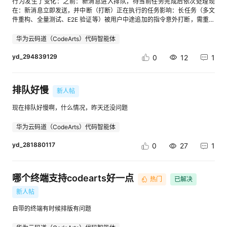
行为发生了变化：之前：新消息进入排队，待当前任务完成后依次处理现
用，新手引导视频 + 一步式流程，让编程像聊天一样简单，承包你的校园编
并符合格式的楼层中，以下楼层获奖：8, 18, 28, 38, 48, 58, 68, 78, 88, 98,
在：新消息立即发送，并中断（打断）正在执行的任务影响：长任务（多文
程场景。 【参与步骤】步骤一、开通华为云账号，访问链接免费开通服务步
108, 118, 128, 138, 148, 158, 168, 178, 188, 198…（每满10楼递增，直至满
件重构、全量测试、E2E 验证等）被用户中途追加的指令意外打断，需重新
骤二、点击跳转“实验操作指导手册”，并根据操作文档中步骤完成应用的开
额）奖品：华为云50元礼包2. 优质内容奖（10名）获奖规则：按活动要求
下达，严重影响开发效率与体验。二、环境信息项 值产品 华为云码道
发步骤三、将右上角带有华为云账号的界面截图+完成的截图私信给小助手
回复本帖 并单独发帖 分享完整案例，由社区根据内容完整性、创意性、技
CodeArts Agent当前版本 Vscode_26_7_2-1_0_0-1131718139432704版
华为云码道（CodeArts）代码智能体
并登记个人信息，即可获得奖励证书奖品：华为云CodeArts代码智能体运营
术实现评分奖品：华为云定制卫衣3. 深度体验官奖（10名）获奖规则：在官
本;成时间 2026-08-07 03:09操作系统 Windows Server 2016+模型
团队颁发的活动结业证书（电子版） 【创意挑战赛奖项】要求用官方
网云声·建议平台提出有价值的产品建议或优化思路奖品：云宝盲盒4. 随机
GLM-5.2（huaweicloud-maas）配置目录
yd_294839129
0
12
1
CodeArts AI IDE（操作文档中有下载链接）根据智能体设计创造优秀应用
惊喜奖（不定）获奖规则：优秀的创意将有机会获得100~200元不等的云
C:\Users\Administrator.codeartsdoer三、本地调查证据3.1 版本升级时间线
demo，题材不限，活动时间内提交作品代码包由工作专家评审，会评审出6
资源代金券奖品：云资源代金券 注意事项：1、本活动每个ID不得连续刷
（配置目录保留的三份 server_config）版本 构建号 生成时间
名获奖者，获奖者颁布华为云CodeArts代码智能体运营团队颁发的高校AI编
楼，每天最多发3楼，多刷无效。2、有效楼层是指按照要求回复的楼层，必
Vscode_26_6_1 1122368600706432 2026-08-02 02:38Vscode_26_7_0
排队好慢
程创想家优秀作品证书+奖项礼品作品投寄邮箱：liyan517@h-
新人帖
须完成产品体验等任务，无效楼层的奖项直接取消。3、同一华为云账户可
1129949886701568 2026-08-04 22:17Vscode_26_7_2（当前）
partners.com注意：在发送的文件包中，要留下电话和姓名，以便于获奖
多次参与，但仅限获奖一次（任选盖楼奖、优质内容奖、深度体验官奖其中
1131718139432704 2026-08-07 03:09排队行为消失发生在 8月4日 → 8
后，我们与获奖者进行联系。一等奖：1名（华为智能手环）二等奖：2名
现在排队好慢啊，什么情况，昨天还没问题
之一）。4、为了您顺利获取奖品，请关注站内私信，并加入本活动微信
月7日 的升级窗口（26_7_0 → 26_7_2）。3.2 内核来源配置文件
（华为智能体脂秤）三等奖：3名（50元京东卡）【互动答疑群】各个高校
群，在活动结束后，将在14个工作日内私信领奖事宜。5、发帖内容需遵守
codearts_cli.json 与 ai-ide/codeagent.json 均声明 “$schema”:
的的师生都可以加入答疑群，群内会有我们本次活动的工作人员答疑解
华为云码道（CodeArts）代码智能体
华为云社区规范，华为员工参与无效，违规将取消资格。 作品要求主题需
“https://opencode.ai/config.json”，说明 CodeArts Agent 基于 opencode
惑 【活动时间】创意参赛作品提交时间：1月26日~3月31日 【奖励】华
围绕 春节、拜年、祝福、新年预测、年俗文化 等相关场景必须使用 华为云
内核，消息调度策略由内核控制。3.3 运行时日志证据在 cli-data/log/ 的
为云CodeArts代码智能体颁发的活动结业证书华为云CodeArts代码智能体
yd_281880117
0
27
1
码道（CodeArts）代码智能体生成全部或部分代码，并在截图中体现必须提
kernel 日志中：每个工具调用的上下文均携带 abort:{} 字段，例如：
颁发的高校AI编程创想家优秀作品证书创意挑战奖（数量6份） 【活动须
供华为云账号，将账号放置作品后侧以证明作品形式不限：Web 应用、小程
codectx={sessionID:“ses_…”, abort:{}, messageID:“msg_…”, callID:
知】请确保您的用户信息填写准确无误，以便我们及时为您送上精美奖品。
序、Python 脚本、H5 页面等均可代码需可运行，无明显错误，符合基础功
“call_…”}这是 AbortController 机制——为每个正在执行的工具调用挂了可
请确保截图右上角华为云用户名与获奖信息保持一致，即截图、获奖信息与
能描述 活动咨询如有疑问，可在本帖留言或私信版主@CodeArts代码智能
中断句柄。当用户发送新消息时，内核触发 abort 中断当前执行流，立即处
哪个终端支持codearts好一点
热门
已解决
华为云账号保持一致视为一次有效抽奖，否则不予奖品发放。奖品和证书将
体，我们将在工作日24小时内回复也可添加华为云码道新春活动产品体验交
理新消息。未检索到本地"消息排队"的运行时痕迹：搜索 message.queued
在活动结束后15个工作日内发放，如遇缺货将会替换同等价值奖品。如有任
流群进行交流这个春节，让华为云码道（CodeArts）代码智能体为你“写代
新人帖
| enqueue message | pending user message | 排队 | 入队 等关键词，均无
何疑问，欢迎随时联系我们的小助手。本活动最终解释权归华为云CodeArts
码”，你只管发挥创意！无论是新手还是资深开发者，都能在 AI 辅助下快速
本地消息队列相关记录。3.4 本地配置无调度开关已逐一读取
代码智能体- 高校AI编程创想家活动所有。
自带的终端有时候排版有问题
打造节日应用。快来回复展示你的作品，带走华为云好礼，用技术为新年添
codearts_cli.json、cli-data/settings.json、ai-ide/codeagent.json 三个配
一份智能年味！🎈 祝所有开发者：马年大吉，代码无Bug，新年焕新技！参
置文件，均未发现控制消息调度策略（排队 vs 中断）的配置项。四、原因