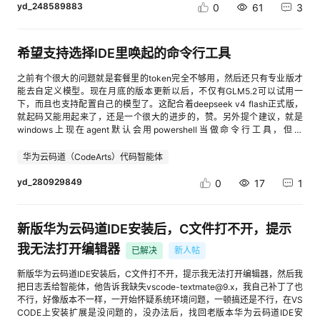
yd_248589883
0
61
3
希望支持选择IDE里唤起的命令行工具
之前有个很大的问题就是套餐里的token完全不够用，然后还只有专业版才
能去自定义模型。现在月底的版本更新以后，不仅有GLM5.2可以试用一
下，而且也支持配置自己的模型了。这配合着deepseek v4 flash正式版，
就起码又能用起来了，还是一个很大的进步的，赞。另外提个建议，就是
windows上现在agent默认会用powershell当做命令行工具，但是
powershell在AI时代真的很不方便，各种转义啊之类的Agent经常出错。希
望可以给个配置项，能让agent用我电脑上装的比如git bash，减少这种因为
华为云码道（CodeArts）代码智能体
用powershell导致的shell命令出错。
yd_280929849
0
17
1
新版华为云码道IDE安装后，C文件打不开，提示
我无法打开编辑器
已解决
新人帖
新版华为云码道IDE安装后，C文件打不开，提示我无法打开编辑器，然后我
把日志丢给智能体，他告诉我缺失vscode-textmate@9.x，我自己补丁了也
不行，好像版本不一样，一开始怀疑系统环境问题，一顿搞还是不行，在VS
CODE上安装扩展是没问题的，没办法后，找回老版本华为云码道IDE安