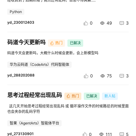
经收费到了后期阶段了竟然还有乱码，百思不得其解.....
Python
yd_230012403
0
49
3
码道今天更新吗
热门
已解决
码道今天会更新吗，大概什么时候会更新，会上新模型吗
华为云码道（CodeArts）代码智能体
yd_288202088
0
75
3
思考过程经常出现乱码
热门
已解决
新人帖
这几天开始思考过程经常出现乱码 或 循环操作文件的时候路径的时候里面
也会夹杂的乱码字符
智果（AgentArts）智能体平台
yd_273130901
0
111
5