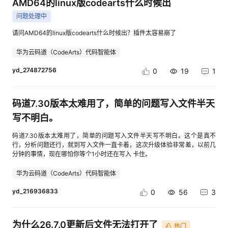
AMD64的linux版codearts什么时候出
但是，我计划购买包月的，不过昨天看了下价格还是不便宜啊（如图），为
问题处理中
什么个人开发者必须一次性需要购买5个人数啊，还是无法更改的。建议，
所有处于新手保护期的人，前3次续费或购买（新手选购或续费时，可以提
请问AMD64的linux版codearts什么时候出？插件太容易崩了
醒），可以自由选择人数1-5人和时间期限（标注1），保护期3次之后按照
现在的计费模式来执行。同时增值特征（标注2）内的内容，可以随时订购
华为云码道（CodeArts）代码智能体
和不续约，不受任何时间限制，因为这个功能不是长期性和必要性的。如此
购买的人，应该会增加很多。
yd_274872756
0
19
1
码道7.30版本太难用了，简单的问题写入文件半天
写不明白。
码道7.30版本太难用了，简单的问题写入文件半天写不明白。这个是真不
行，分析问题还行，就到写入文件一直卡着，这次升级体验非常差，以前几
分钟的事情，现在哪怕你等个1小时还在写入 卡住。
华为云码道（CodeArts）代码智能体
yd_216936833
0
56
3
为什么26.7.0更新后文件无法打开了
热门