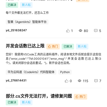
已解决
新人帖
每个文件都无法打开，还怎么工作
智果（AgentArts）智能体平台
yd_251638247
1
80
5
并发会话数已达上限
热门
已解决
新人帖
您好！我使用VSCode工具的云道码插件，阅读本地文件后就会提示这些信
息{"error_code":"TM.00001041","error_msg":"并发会话数已达上限(3
个)，请关闭部分会话后重试。"}，新开会话也没用。
华为云码道（CodeArts）代码智能体
Python
yd_276614431
0
115
7
部分.cs文件无法打开，请修复问题
热门
已解决
新人帖