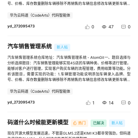
通过设置默认首页 `index.html` 和桶策略 `campflow-public-read` 解决。
号、价格、库存数量删除车辆移除不再销售的车辆信息修改车辆更新车辆的
第三个问题是论坛和案例中心链接类型不同。案例中心链接用于案例提交，
品牌、型号、价格或库存查询车辆查看所有车辆列表，支持按品牌或型号搜
OBS 链接用于作品演示，而论坛链接用于社区帖子展示。理解这三类链接的
索 2.客户管理功能说明添加客户录入客户姓名、联系方式删除客户移除客户
华为云码道（CodeArts）代码智能体
区别后，最终提交路径就清晰了。## 十一、项目总结CampFlow 是一次围
信息修改客户更新客户姓名或联系方式查询客户查看所有客户列表 3.销售管
绕训练营真实提交场景设计的小型工具实践。它不只是一个静态页面，而是
理功能说明生成订单选择一个客户和一辆车，创建销售订单更新订单状态订
yd_272095473
0
47
0
把 CodeArts Agent 使用过程、评分标准、部署清单和案例文档整理流程放
单状态流转：下单 → 已完成自动扣减库存订单完成后，对应车辆的库存自
在同一个工作台里。通过这个项目，我完成了从需求分析、智能体辅助开
动减1库存校验库存为0的车辆无法被选择下单销售记录所有订单自动保存，
发、本地测试、OBS 部署、案例中心提交到论坛发布材料整理的完整闭环。
可查看历史销售列表 二、利用码道执行任务根据上面的功能需求，我
汽车销售管理系统
后续如果继续扩展，可以加入截图上传、多人协作、华为云登录和一键生成
新人帖
们组织自然语言发送给码道：请帮助我构建一个汽车销售管理的Web应用，
提交材料等能力，让它从个人训练营工具升级为更通用的项目交付助手。以
要求如下：在当前工作空间目录下创建项目，生成代码； 要求页面符合后台
汽车销售管理系统仓库地址：汽车销售管理系统 - AtomGit一、题目选择与
上就是我的训练营项目实践分享，欢迎大家交流指正。
管理系统简洁、美观的风格； 车辆管理、客户管理、销售管理三项基本功能
分析选择题目：汽车销售管理能够实现4S店的车辆种类、价格等进行管理，
齐全； 具体功能包括： 车辆管理：车辆的增删改查（品牌、型号、价格、
能够对客户进行管理，实现客户购买车辆的流程管理，费用结算等功能。分
库存）； 客户管理：客户信息的增删改查（姓名、联系方式）； 销售管
析该题目，需要实现的功能：1.车辆管理功能说明添加车辆录入品牌、型
理：选择客户和车辆生成订单，更新订单状态； 车辆售出后自动扣减库存，
号、价格、库存数量删除车辆移除不再销售的车辆信息修改车辆更新车辆的
库存为0时不可销售； 销售记录自动保存，便于查看历史。 接下来进行规范
品牌、型号、价格或库存查询车辆查看所有车辆列表，支持按品牌或型号搜
编码的四个步骤1.需求规格设计需求规格文档保存
索 2.客户管理功能说明添加客户录入客户姓名、联系方式删除客户移除客户
华为云码道（CodeArts）代码智能体
在 .codeartsdoer/specs/car_sales_mgmt/spec.md。核心要点：车辆管
信息修改客户更新客户姓名或联系方式查询客户查看所有客户列表 3.销售管
理：增删改查（品牌、型号、价格、库存），库存仅通过销售自动扣减，已
理功能说明生成订单选择一个客户和一辆车，创建销售订单更新订单状态订
yd_272095473
1
14
0
关联订单的车辆禁止删除客户管理：增删改查（姓名、联系方式），联系方
单状态流转：下单 → 已完成自动扣减库存订单完成后，对应车辆的库存自
式11位手机号全局唯一，已关联订单的客户禁止删除销售管理：选择客户和
动减1库存校验库存为0的车辆无法被选择下单销售记录所有订单自动保存，
车辆创建订单，状态单向流转（待确认→已确认→已完成），支持取消；售
可查看历史销售列表 二、利用码道执行任务根据上面的功能需求，我
出自动扣减库存、取消自动回退库存；库存为0禁止销售DFX约束：页面响
码道什么时候能更新模型
热门
已解决
新人帖
们组织自然语言发送给码道：请帮助我构建一个汽车销售管理的Web应用，
应≤2秒、接口响应≤1秒、数据一致性保障、敏感操作二次确认2.实现方案创
要求如下：在当前工作空间目录下创建项目，生成代码； 要求页面符合后台
建实现方案设计保存
现在开源大模型发展迅速，不管是GLM5.2还是KIMI K3都非常强劲，但码道
管理系统简洁、美观的风格； 车辆管理、客户管理、销售管理三项基本功能
在 .codeartsdoer/specs/car_sales_mgmt/design.md。核心要点：技术架