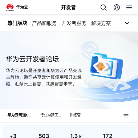
开发者
页
热门版块
产品和服务
开发者服务
解决方案
企业专栏
返
回
个
我
人
的
主
华为云码道C...
行业AI梦工...
训练营
开
页
发
3
503
1.3
172
+
k