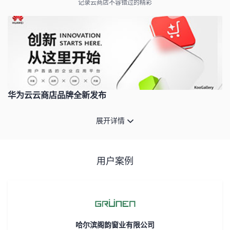
记录云商店不容错过的精彩
者
我
的
我
博
的
我
华为云云商店品牌全新发布
客
论
的
我
展开详情
坛
圈
的
我
用户案例
子
直
的
我
我
播
活
的
我
动
关
的
哈尔滨阁韵窗业有限公司