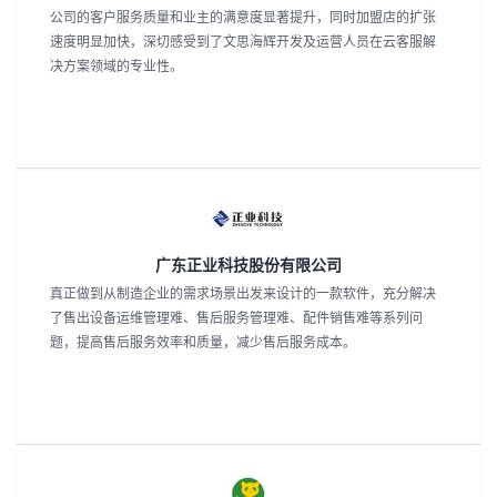
公司的客户服务质量和业主的满意度显著提升，同时加盟店的扩张
我
注
的
开
速度明显加快，深切感受到了文思海辉开发及运营人员在云客服解
决方案领域的专业性。
的
Programs
发
支
者
持
学
我
堂
广东正业科技股份有限公司
的
我
真正做到从制造企业的需求场景出发来设计的一款软件，充分解决
我
了售出设备运维管理难、售后服务管理难、配件销售难等系列问
题，提高售后服务效率和质量，减少售后服务成本。
技
的
的
我
术
云
课
的
我
支
声
程
认
的
我