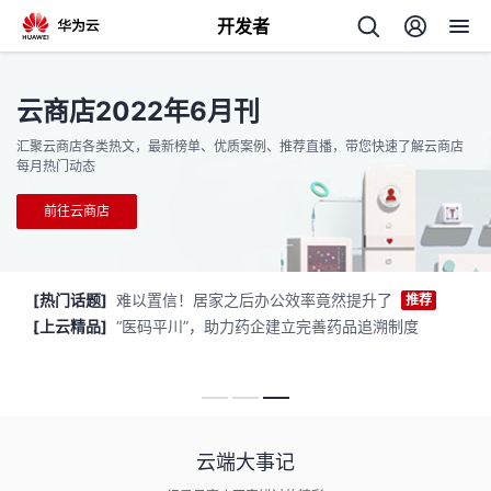
开发者
返
云商店2022年6月刊
回
汇聚云商店各类热文，最新榜单、优质案例、推荐直播，带您快速了解云商店
每月热门动态
前往云商店
个
热门资讯
[热门话题]
难以置信！居家之后办公效率竟然提升了
推荐
我
人
构白皮书
[上云精品]
“医码平川”，助力药企建立完善药品追溯制度
的
主
开
页
云端大事记
发