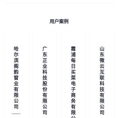
我
注
的
开
的
Programs
发
用户案例
支
者
持
学
哈
广
霞
山
尔
东
浦
东
我
堂
滨
正
每
微
阁
业
日
云
的
我
我
韵
科
买
互
窗
技
菜
联
技
的
业
股
电
科
的
我
有
份
子
技
限
有
商
有
术
云
课
的
我
公
限
务
限
司
公
有
公
支
声
程
认
的
我
司
限
司