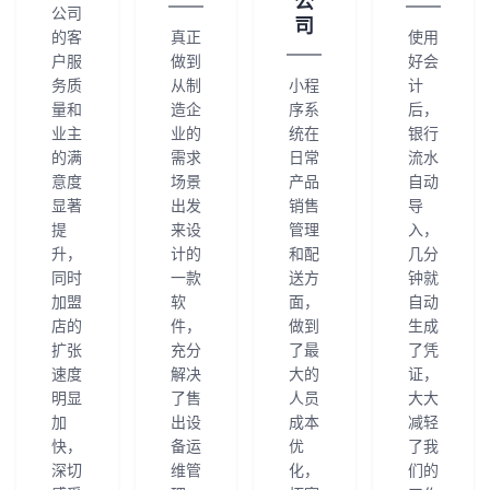
公
持
建
公司
证
实
的
司
的客
真正
使用
户服
做到
好会
议
验
收
务质
从制
小程
计
量和
造企
序系
后，
藏
业主
业的
统在
银行
的满
需求
日常
流水
意度
场景
产品
自动
显著
出发
销售
导
提
来设
管理
入，
升，
计的
和配
几分
同时
一款
送方
钟就
加盟
软
面，
自动
店的
件，
做到
生成
扩张
充分
了最
了凭
速度
解决
大的
证，
明显
了售
人员
大大
加
出设
成本
减轻
快，
备运
优
了我
深切
维管
化，
们的