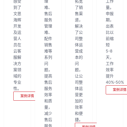
感受
理
拓宽
工作
到了
难、
了销
量。
文思
售后
售渠
申报
海辉
服务
道，
期，
开发
管理
解决
出表
及运
难、
了公
比以
营人
配件
司整
前缩
员在
销售
体运
短
云客
难等
营成
5-8
服解
系列
本的
天，
决方
问
问
工作
案领
题，
题，
效率
域的
提高
让公
提升
专业
售后
司整
40%-50%
性。
服务
体运
案例详情
效率
营更
案例详情
和质
加的
量，
效率
减少
和便
售后
捷。
服务