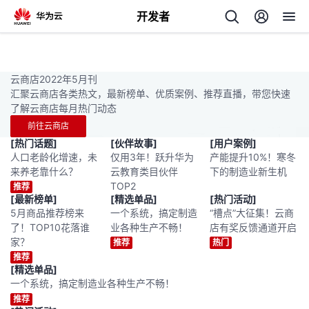
开发者
返
回
云商店2022年5月刊
汇聚云商店各类热文，最新榜单、优质案例、推荐直播，带您快速
了解云商店每月热门动态
前往云商店
[热门话题]
[伙伴故事]
[用户案例]
人口老龄化增速，未
仅用3年！跃升华为
产能提升10%！寒冬
个
来养老靠什么？
云教育类目伙伴
下的制造业新生机
TOP2
推荐
我
人
[最新榜单]
[精选单品]
[热门活动]
5月商品推荐榜来
一个系统，搞定制造
“槽点”大征集！云商
了！TOP10花落谁
业各种生产不畅！
店有奖反馈通道开启
的
主
家？
推荐
热门
推荐
开
页
[精选单品]
一个系统，搞定制造业各种生产不畅！
发
推荐