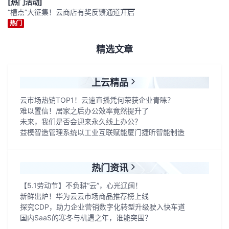
[热门活动]
“槽点”大征集！云商店有奖反馈通道开启
者
热门
我
精选文章
的
我
上云精品
博
的
我
云市场热销TOP1！云速直播凭何荣获企业青睐？
难以置信！居家之后办公效率竟然提升了
客
论
的
我
未来，我们是否会迎来永久线上办公？
益模智造管理系统以工业互联赋能厦门捷昕智能制造
坛
圈
的
我
子
直
的
我
热门资讯
【5.1劳动节】不负耕“云”，心光辽阔！
我
播
活
的
新鲜出炉！华为云云市场商品推荐榜上线
探究CDP，助力企业营销数字化转型升级驶入快车道
我
动
关
的
国内SaaS的寒冬与机遇之年，谁能突围？