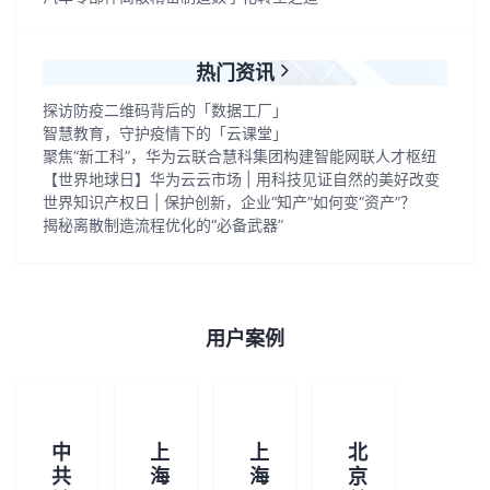
者
热门资讯
我
探访防疫二维码背后的「数据工厂」
智慧教育，守护疫情下的「云课堂」
的
我
聚焦“新工科”，华为云联合慧科集团构建智能网联人才枢纽
【世界地球日】华为云云市场 | 用科技见证自然的美好改变
博
的
我
世界知识产权日 | 保护创新，企业“知产”如何变“资产”？
揭秘离散制造流程优化的“必备武器”
客
论
的
我
坛
圈
的
我
用户案例
子
直
的
我
我
播
活
的
中
上
上
北
我
动
关
的
共
海
海
京