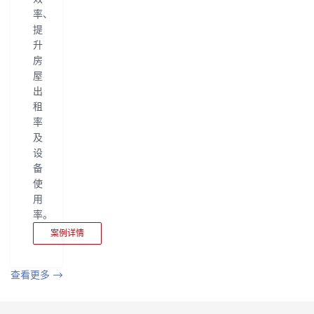
率、
提
升
房
屋
出
租
率
及
设
备
使
用
率。
案例详情
查看更多