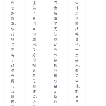
持
建
证
实
的
件
提
云
全
设
供
盘，
球
施
了
解
运
议
验
收
部
专
决
营
署，
门
了
商
藏
依
咨
无
战
托
询
法
略
镇
顾
移
合
江
问，
动
作，
市
良
办
一
电
好
公，
点
子
的
数
接
政
指
据
入，
务
导
归
覆
外
意
属
盖
网
见
权
全
与
和
会
球，
互
建
乱，
能
联
议，
协
满
网，
协
作
足