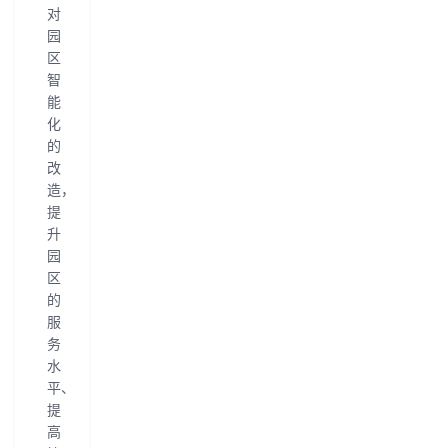
对
园
区
智
能
化
的
改
造，
提
升
园
区
的
服
务
水
平、
提
高