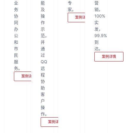
业
能
专
营
务
及
家。
销，
协
操
100%
案例详情
同
作
实
办
示
发，
公
范，
99.9%
和
并
到
市
通
达。
民
过
案例详情
服
QQ
务。
远
程
案例详情
协
助
客
户
操
作。
案例详情