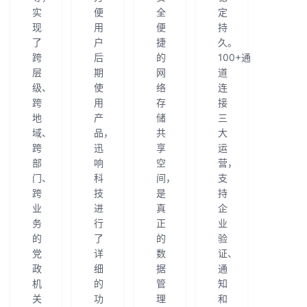
实
便
全
定
现
用
便
持
了
户
捷
久。
跨
后
的
100+通
层
期
网
道
级、
使
络
连
跨
用
存
接
地
产
储
三
域、
品，
共
大
跨
迅
享
运
部
响
空
营，
门、
科
间，
支
跨
技
是
持
业
进
真
企
务
行
正
业
的
了
的
验
党
详
数
证、
政
细
据
通
机
的
管
知
关
功
理
和