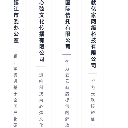
镇
心
国
就
我
注
的
开
江
弦
际
亿
市
文
信
家
的
Programs
发
委
化
托
网
办
传
有
络
支
公
播
限
科
者
室
有
公
技
限
司
有
持
学
公
限
镇
司
公
我
堂
江
华
司
镇
为
务
迅
云
的
我
我
通
响
云
华
基
科
商
为
技
的
的
我
于
技
店
云
全
为
提
联
术
云
课
的
我
国
心
供
接
产
弦
的
短
支
声
程
认
的
我
化
文
解
信
硬
化
放
与