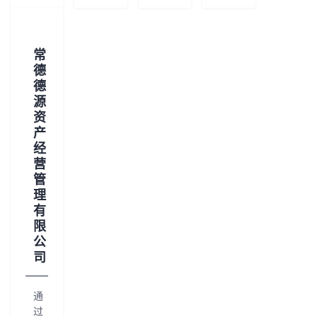
常
德
德
源
资
产
经
营
管
理
有
限
公
司
通
过