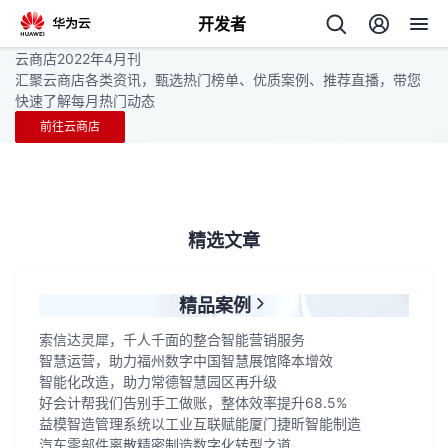
开发者
云商店2022年4月刊
返
汇聚云商店各类资讯，甄选热门榜单、优质案例、推荐直播，带您
回
快速了解每月热门动态
前往云商店
个
精选文章
我
人
精品案例
的
主
索信达灵犀，千人千面的整合智能营销服务
智慧运营，助力福州数字中国智慧展馆降本增效
智能化改造，助力常德智慧园区再升级
开
页
好会计帮我们告别手工做账，整体效率提升68.5%
益模智造管理系统以工业互联赋能厦门捷昕智能制造
发
汽车零部件离散精密制造数字化转型之道