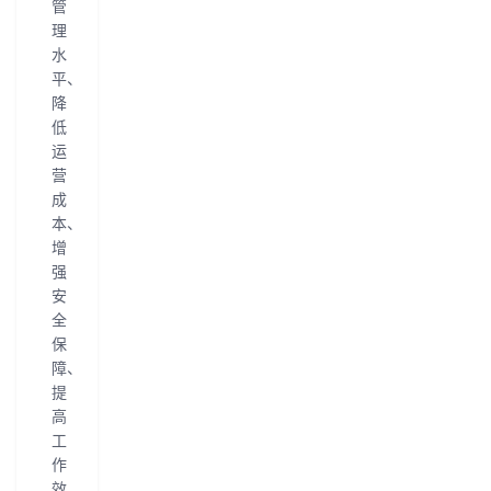
管
理
水
平、
降
低
运
营
成
本、
增
强
安
全
保
障、
提
高
工
作
效