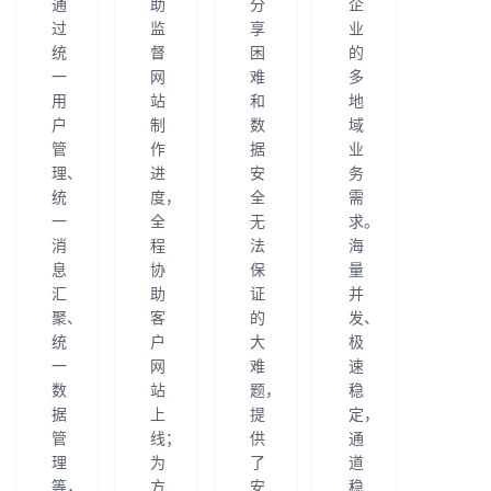
通
助
分
企
过
监
享
业
统
督
困
的
一
网
难
多
用
站
和
地
户
制
数
域
管
作
据
业
理、
进
安
务
统
度，
全
需
一
全
无
求。
消
程
法
海
息
协
保
量
汇
助
证
并
聚、
客
的
发、
统
户
大
极
一
网
难
速
数
站
题，
稳
据
上
提
定，
管
线；
供
通
理
为
了
道
等，
方
安
稳