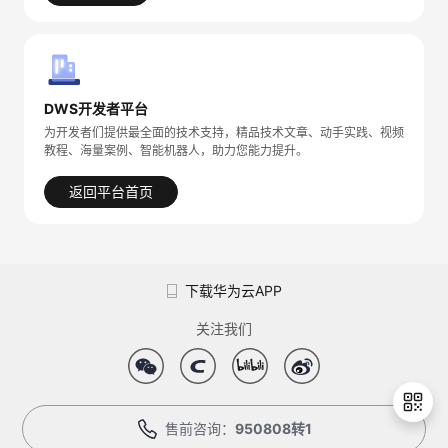
持
建
证
实
的
议
验
收
藏
DWS开发者平台
为开发者们提供最全面的技术支持，精品技术文章、动手实践、视频
教程、海量案例、智能机器人，助力您能力提升。
返回平台首页
下载华为云APP
关注我们
售前咨询：
950808转1