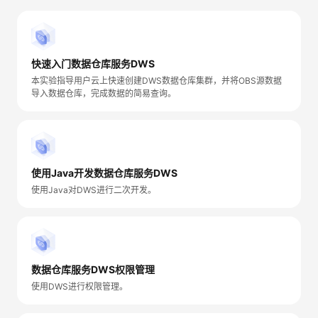
者
我
快速入门数据仓库服务DWS
本实验指导用户云上快速创建DWS数据仓库集群，并将OBS源数据
的
我
导入数据仓库，完成数据的简易查询。
博
的
我
客
论
的
我
使用Java开发数据仓库服务DWS
使用Java对DWS进行二次开发。
坛
圈
的
我
子
直
的
我
我
播
活
的
数据仓库服务DWS权限管理
使用DWS进行权限管理。
我
动
关
的