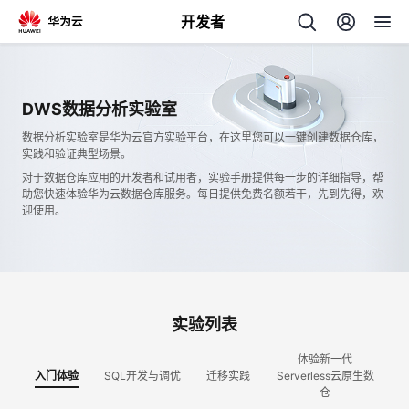
开发者
返
回
DWS数据分析实验室
数据分析实验室是华为云官方实验平台，在这里您可以一键创建数据仓库，
实践和验证典型场景。
对于数据仓库应用的开发者和试用者，实验手册提供每一步的详细指导，帮
助您快速体验华为云数据仓库服务。每日提供免费名额若干，先到先得，欢
迎使用。
个
我
人
的
主
实验列表
开
页
体验新一代
入门体验
SQL开发与调优
迁移实践
Serverless云原生数
仓
发