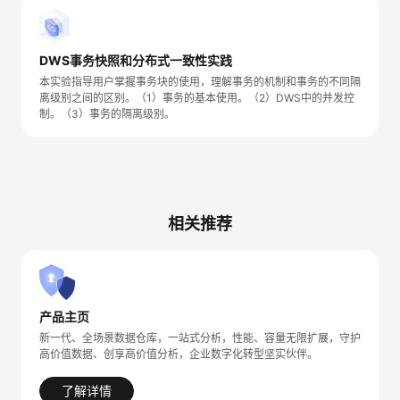
我
注
的
开
DWS事务快照和分布式一致性实践
的
Programs
发
本实验指导用户掌握事务块的使用，理解事务的机制和事务的不同隔
离级别之间的区别。（1）事务的基本使用。（2）DWS中的并发控
支
者
制。（3）事务的隔离级别。
持
学
我
堂
相关推荐
的
我
我
技
的
的
我
产品主页
术
云
课
的
我
新一代、全场景数据仓库，一站式分析，性能、容量无限扩展，守护
高价值数据、创享高价值分析，企业数字化转型坚实伙伴。
支
声
程
认
的
我
了解详情