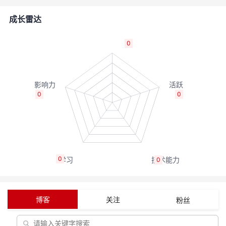
者
成长雷达
我
0
的
我
博
的
我
0
0
客
论
的
我
坛
圈
的
我
0
0
子
直
的
我
我
播
活
的
博客
关注
粉丝
我
动
关
的