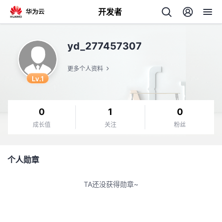
开发者
返
yd_277457307
回
更多个人资料
Lv.1
0
1
0
个
成长值
关注
粉丝
我
人
个人勋章
的
主
TA还没获得勋章~
开
页
发