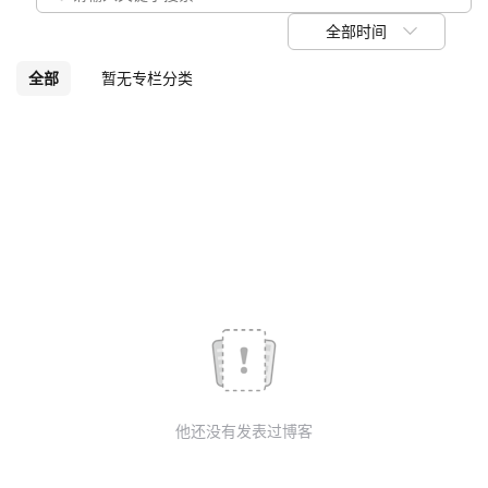
我
注
的
开
全部时间
的
Programs
发
全部
暂无专栏分类
支
者
持
学
我
堂
的
我
我
技
的
的
我
术
云
课
的
我
他还没有发表过博客
支
声
程
认
的
我