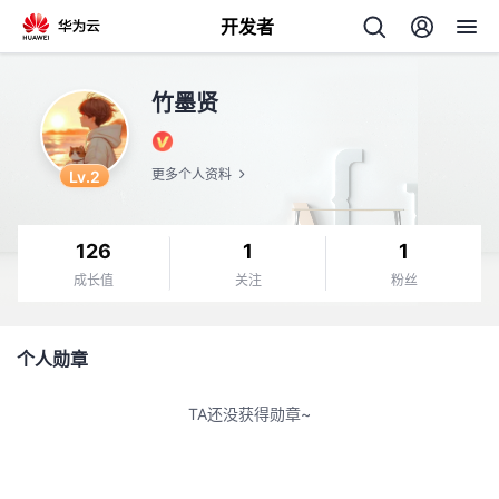
开发者
返
竹墨贤
回
Lv.2
更多个人资料
126
1
1
个
成长值
关注
粉丝
我
人
个人勋章
我
的
主
TA还没获得勋章~
我
的
开
页
我
的
开
发