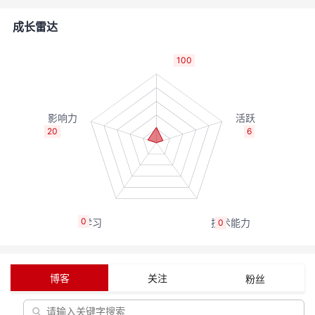
的
Programs
发
者
成长雷达
支
者
我
100
持
学
的
我
我
堂
博
的
我
20
6
的
我
客
论
的
我
我
技
的
坛
圈
的
我
的
我
0
0
术
云
子
直
的
我
课
的
我
支
声
播
活
的
程
认
的
我
博客
关注
粉丝
持
建
动
关
证
实
的