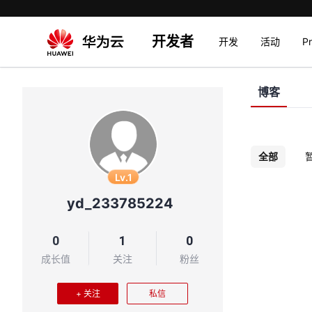
开发者
开发
活动
P
博客
全部
Lv.1
yd_233785224
0
1
0
成长值
关注
粉丝
+ 关注
私信