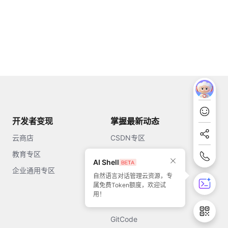
开发者变现
掌握最新动态
云商店
CSDN专区
教育专区
知乎
AI Shell
企业通用专区
开源中国
自然语言对话管理云资源，专
属免费Token额度，欢迎试
51CTO
用！
今日头条
GitCode