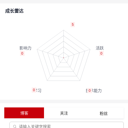
的
Programs
发
者
成长雷达
支
者
我
5
持
学
的
我
我
堂
博
的
我
0
0
的
我
客
论
的
我
我
技
的
坛
圈
的
我
的
我
0
0
术
云
子
直
的
我
课
的
我
支
声
播
活
的
程
认
的
我
博客
关注
粉丝
持
建
动
关
证
实
的