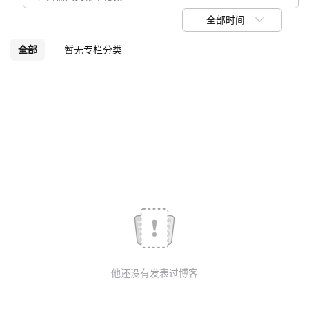
议
注
验
收
全部时间
藏
全部
暂无专栏分类
他还没有发表过博客