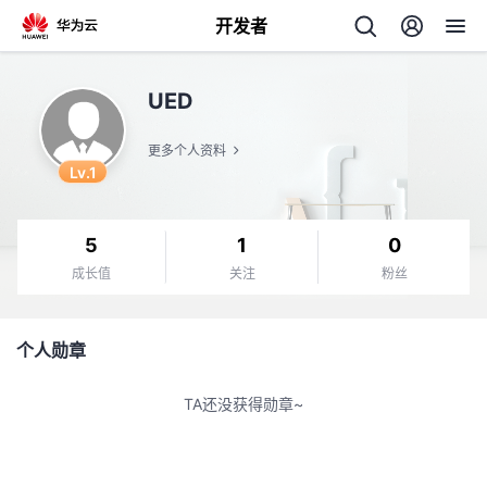
开发者
返
UED
回
更多个人资料
Lv.1
5
1
0
个
成长值
关注
粉丝
我
人
个人勋章
我
的
主
TA还没获得勋章~
我
的
开
页
我
的
开
发