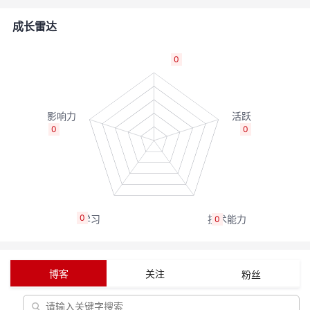
者
成长雷达
我
0
的
我
博
的
我
0
0
客
论
的
我
坛
圈
的
我
0
0
子
直
的
我
我
播
活
的
博客
关注
粉丝
我
动
关
的