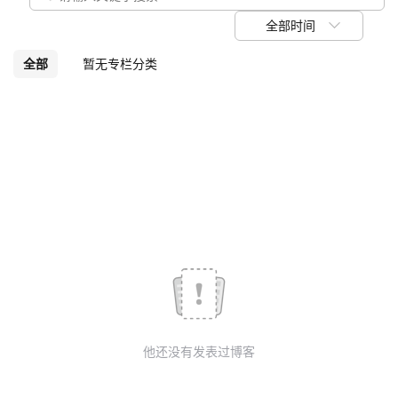
我
注
的
开
全部时间
的
Programs
发
全部
暂无专栏分类
支
者
持
学
我
堂
的
我
我
技
的
的
我
术
云
课
的
我
他还没有发表过博客
支
声
程
认
的
我