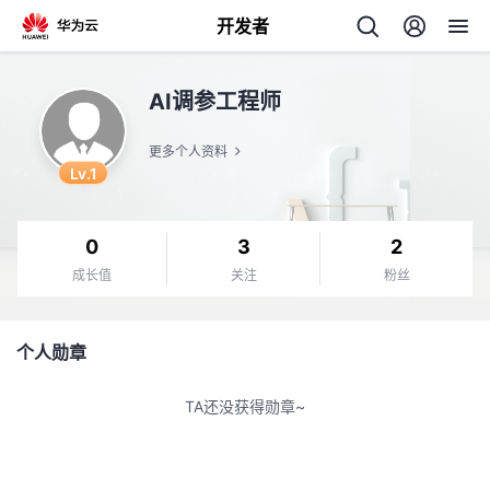
开发者
返
AI调参工程师
回
更多个人资料
Lv.1
0
3
2
个
成长值
关注
粉丝
我
人
个人勋章
的
主
TA还没获得勋章~
开
页
发