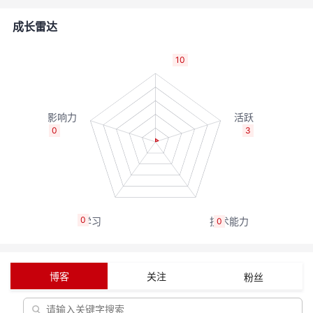
者
成长雷达
我
10
的
我
博
的
我
0
3
客
论
的
我
坛
圈
的
我
0
0
子
直
的
我
我
播
活
的
博客
关注
粉丝
我
动
关
的