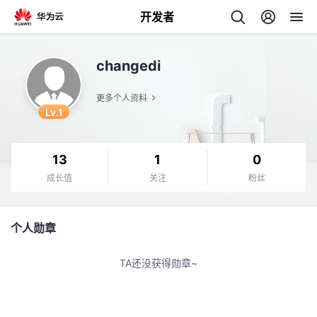
开发者
返
changedi
回
更多个人资料
Lv.1
13
1
0
个
成长值
关注
粉丝
我
人
个人勋章
的
主
TA还没获得勋章~
开
页
发