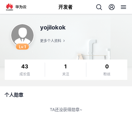
开发者
返
yojilokok
回
更多个人资料
Lv.1
43
1
0
个
成长值
关注
粉丝
我
人
个人勋章
我
的
主
TA还没获得勋章~
我
的
开
页
我
的
开
发