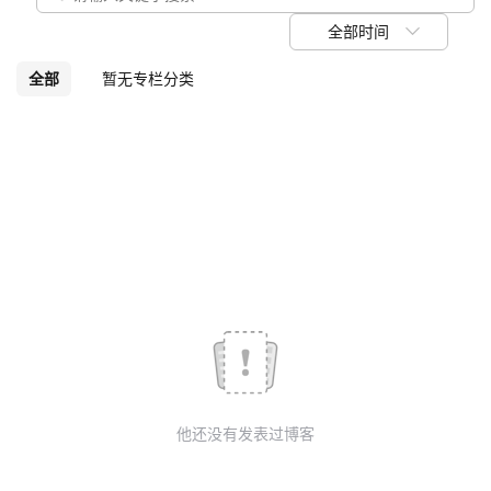
议
注
验
收
全部时间
藏
全部
暂无专栏分类
他还没有发表过博客