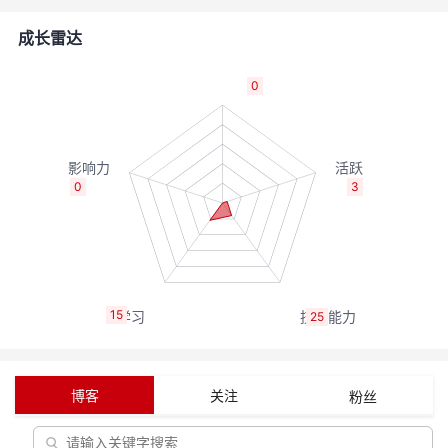
的
Programs
发
者
成长雷达
支
者
我
0
持
学
的
我
我
堂
博
的
我
0
3
的
我
客
论
的
我
我
技
的
坛
圈
的
我
的
我
15
25
术
云
子
直
的
我
课
的
我
支
声
播
活
的
程
认
的
我
博客
关注
粉丝
持
建
动
关
证
实
的