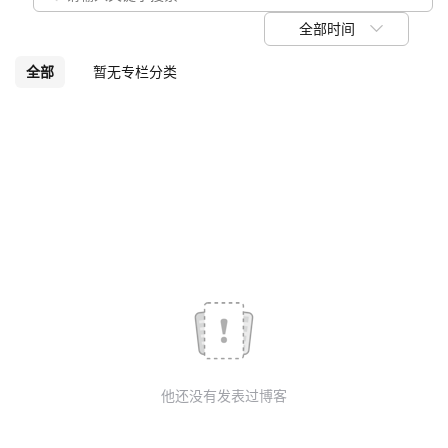
我
注
的
开
全部时间
的
Programs
发
全部
暂无专栏分类
支
者
持
学
我
堂
的
我
我
技
的
的
我
术
云
课
的
我
他还没有发表过博客
支
声
程
认
的
我