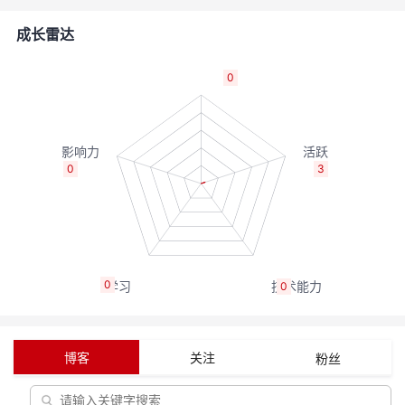
者
成长雷达
我
0
的
我
博
的
我
0
3
客
论
的
我
坛
圈
的
我
0
0
子
直
的
我
我
播
活
的
博客
关注
粉丝
我
动
关
的