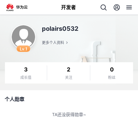
开发者
返
polairs0532
回
更多个人资料
Lv.1
3
2
0
个
成长值
关注
粉丝
我
人
个人勋章
的
主
TA还没获得勋章~
开
页
发