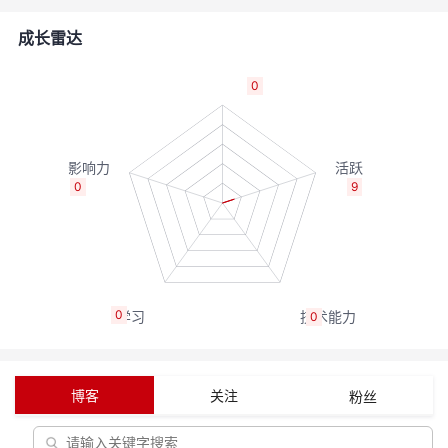
者
成长雷达
我
0
的
我
博
的
我
0
9
客
论
的
我
坛
圈
的
我
0
0
子
直
的
我
我
播
活
的
博客
关注
粉丝
我
动
关
的