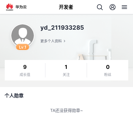
开发者
返
yd_211933285
回
更多个人资料
Lv.1
9
1
0
个
成长值
关注
粉丝
我
人
个人勋章
的
主
TA还没获得勋章~
开
页
发