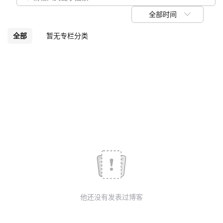
我
注
的
开
全部时间
的
Programs
发
全部
暂无专栏分类
支
者
持
学
我
堂
的
我
我
技
的
的
我
术
云
课
的
我
他还没有发表过博客
支
声
程
认
的
我