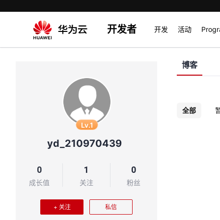
开发者
开发
活动
Prog
博客
全部
Lv.1
yd_210970439
0
1
0
成长值
关注
粉丝
+ 关注
私信