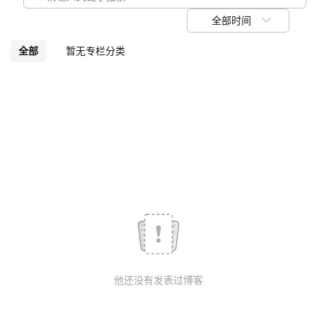
我
注
的
开
全部时间
的
Programs
发
全部
暂无专栏分类
支
者
持
学
我
堂
的
我
我
技
的
的
我
术
云
课
的
我
他还没有发表过博客
支
声
程
认
的
我