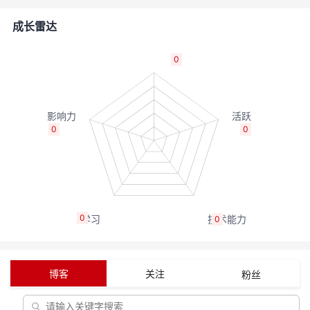
者
成长雷达
我
0
的
我
博
的
我
0
0
客
论
的
我
坛
圈
的
我
0
0
子
直
的
我
我
播
活
的
博客
关注
粉丝
我
动
关
的