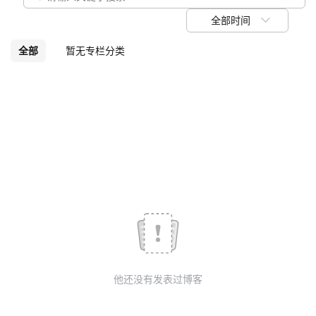
我
注
的
开
全部时间
的
Programs
发
全部
暂无专栏分类
支
者
持
学
我
堂
的
我
我
技
的
的
我
术
云
课
的
我
他还没有发表过博客
支
声
程
认
的
我