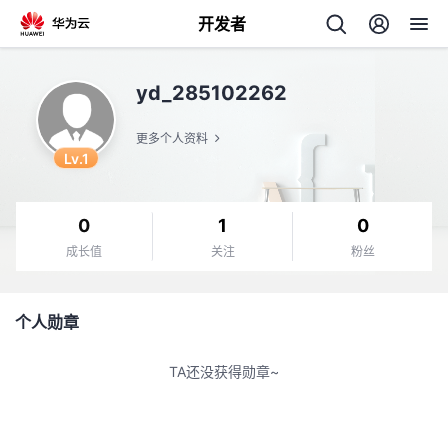
开发者
返
yd_285102262
回
更多个人资料
Lv.1
0
1
0
个
成长值
关注
粉丝
我
人
个人勋章
的
主
TA还没获得勋章~
开
页
发