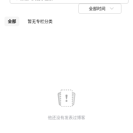
我
注
的
开
全部时间
的
Programs
发
全部
暂无专栏分类
支
者
持
学
我
堂
的
我
我
技
的
的
我
术
云
课
的
我
他还没有发表过博客
支
声
程
认
的
我