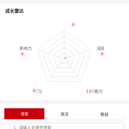
者
成长雷达
我
0
的
我
博
的
我
0
6
客
论
的
我
坛
圈
的
我
0
0
子
直
的
我
我
播
活
的
博客
关注
粉丝
我
动
关
的