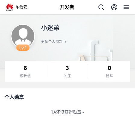
开发者
返
小迷弟
回
更多个人资料
Lv.1
6
3
0
个
成长值
关注
粉丝
我
人
个人勋章
的
主
TA还没获得勋章~
开
页
发