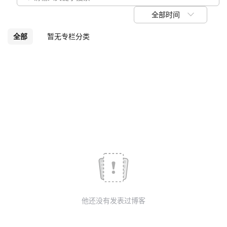
我
注
的
开
全部时间
的
Programs
发
全部
暂无专栏分类
支
者
持
学
我
堂
的
我
我
技
的
的
我
术
云
课
的
我
他还没有发表过博客
支
声
程
认
的
我