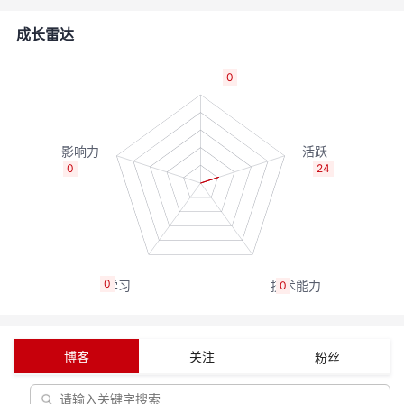
者
成长雷达
我
0
的
我
博
的
我
0
24
客
论
的
我
坛
圈
的
我
0
0
子
直
的
我
我
播
活
的
博客
关注
粉丝
我
动
关
的