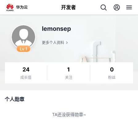
开发者
返
lemonsep
回
更多个人资料
Lv.1
24
1
0
个
成长值
关注
粉丝
我
人
个人勋章
的
主
TA还没获得勋章~
开
页
发