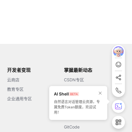
开发者变现
掌握最新动态
云商店
CSDN专区
教育专区
知乎
AI Shell
企业通用专区
开源中国
自然语言对话管理云资源，专
属免费Token额度，欢迎试
51CTO
用！
今日头条
GitCode