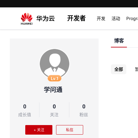
开发者
开发
活动
Prog
博客
全部
Lv.1
学问通
0
0
0
成长值
关注
粉丝
+ 关注
私信