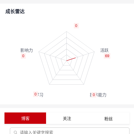
者
成长雷达
我
0
的
我
博
的
我
0
69
客
论
的
我
坛
圈
的
我
0
0
子
直
的
我
我
播
活
的
博客
关注
粉丝
我
动
关
的