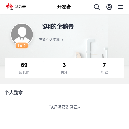
开发者
返
飞翔的企鹅帝
回
更多个人资料
Lv.2
69
3
7
个
成长值
关注
粉丝
我
人
个人勋章
的
主
TA还没获得勋章~
开
页
发