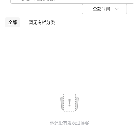
我
注
的
开
全部时间
的
Programs
发
全部
暂无专栏分类
支
者
持
学
我
堂
的
我
我
技
的
的
我
术
云
课
的
我
他还没有发表过博客
支
声
程
认
的
我