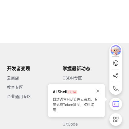
开发者变现
掌握最新动态
云商店
CSDN专区
教育专区
知乎
AI Shell
企业通用专区
开源中国
自然语言对话管理云资源，专
属免费Token额度，欢迎试
51CTO
用！
今日头条
GitCode