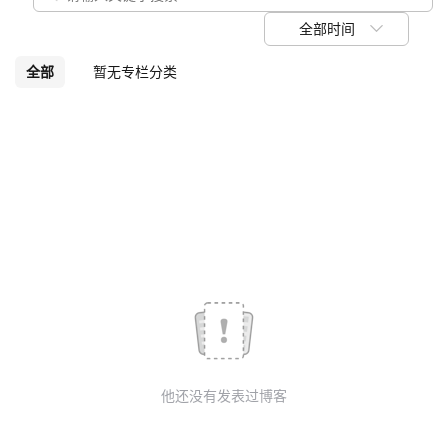
我
注
的
开
全部时间
的
Programs
发
全部
暂无专栏分类
支
者
持
学
我
堂
的
我
我
技
的
的
我
术
云
课
的
我
他还没有发表过博客
支
声
程
认
的
我