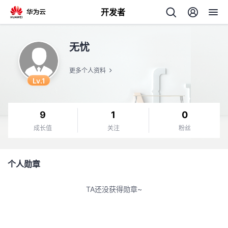
开发者
返
无忧
回
更多个人资料
Lv.1
9
1
0
个
成长值
关注
粉丝
我
人
个人勋章
的
主
TA还没获得勋章~
开
页
发