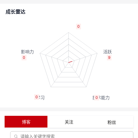
者
成长雷达
我
0
的
我
博
的
我
0
9
客
论
的
我
坛
圈
的
我
0
0
子
直
的
我
我
播
活
的
博客
关注
粉丝
我
动
关
的