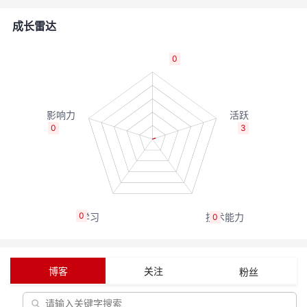
者
成长雷达
我
0
的
我
博
的
我
0
3
客
论
的
我
坛
圈
的
我
0
0
子
直
的
我
我
播
活
的
博客
关注
粉丝
我
动
关
的