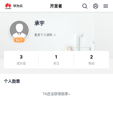
开发者
返
承宇
回
更多个人资料
Lv.1
3
1
2
个
成长值
关注
粉丝
我
人
个人勋章
的
主
TA还没获得勋章~
开
页
发