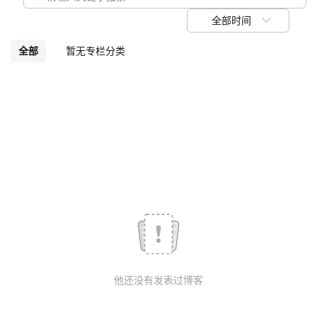
我
注
的
开
全部时间
的
Programs
发
全部
暂无专栏分类
支
者
持
学
我
堂
的
我
我
技
的
的
我
术
云
课
的
我
他还没有发表过博客
支
声
程
认
的
我