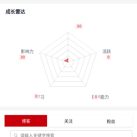
者
成长雷达
我
30
的
我
博
的
我
20
0
客
论
的
我
坛
圈
的
我
0
0
子
直
的
我
我
播
活
的
博客
关注
粉丝
我
动
关
的