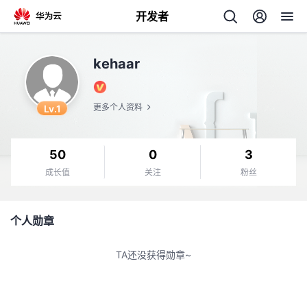
开发者
返
kehaar
回
Lv.1
更多个人资料
50
0
3
个
成长值
关注
粉丝
我
人
个人勋章
的
主
TA还没获得勋章~
开
页
发