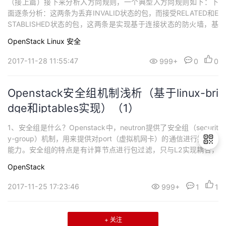
（接上篇）接下来分析入方向规则，一个典型入方向规则如下：下
持
建
证
实
的
面逐条分析：这两条为丢弃INVALID状态的包，而接受RELATED和E
STABLISHED状态的包，这两条是实现基于连接状态的防火墙，基
议
验
收
于之前的包的状态判断后面的包的处理。==================
OpenStack
Linux
安全
==============================================
藏
================此条为允
2017-11-28 11:55:47
999+
0
0
Openstack安全组机制浅析（基于linux-bri
dge和iptables实现）（1）
1、安全组是什么？Openstack中，neutron提供了安全组（securit
y-group）机制，用来提供对port（虚拟机网卡）的通信进行控制的
能力。安全组的特点是有计算节点进行包过滤，只与L2实现耦合，
不依赖三层网络机制（与ACL等机制的最主要区别就在这里），即
OpenStack
使在同一个子网内部，安全组也可以提供通信控制能力。2、安全组
退
是如何实现的？在较早版本中，由于OVS无法直接绑定iptables，
2017-11-25 17:23:46
999+
1
1
出
登
录
+ 关注