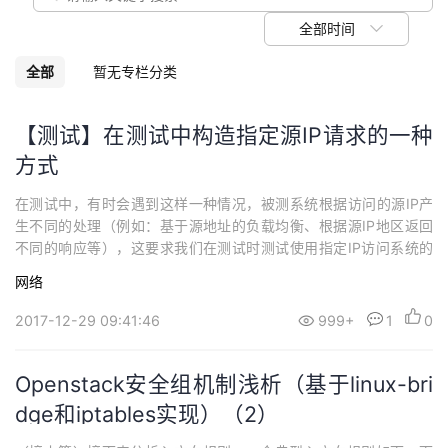
我
注
的
开
全部时间
的
Programs
发
全部
暂无专栏分类
支
者
【测试】在测试中构造指定源IP请求的一种
方式
持
学
在测试中，有时会遇到这样一种情况，被测系统根据访问的源IP产
我
堂
生不同的处理（例如：基于源地址的负载均衡、根据源IP地区返回
不同的响应等），这要求我们在测试时测试使用指定IP访问系统的
的
我
我
场景。 当被测系统和测试工具（执行机）所在组网环境比较复杂
网络
时，无法要求执行机的IP地址刚好是测试要求的源IP，此时需要我们
技
的
在执行机上构造这种请求
的
我
2017-12-29 09:41:46
999+
1
0
术
云
课
的
我
Openstack安全组机制浅析（基于linux-bri
支
声
dge和iptables实现）（2）
程
认
的
我