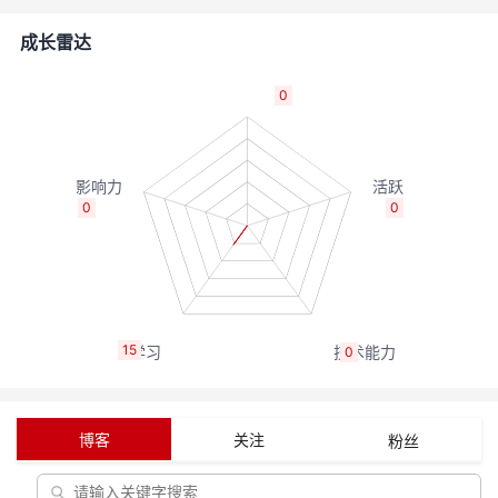
者
成长雷达
我
0
的
我
博
的
我
0
0
客
论
的
我
坛
圈
的
我
15
0
子
直
的
我
我
播
活
的
博客
关注
粉丝
我
动
关
的