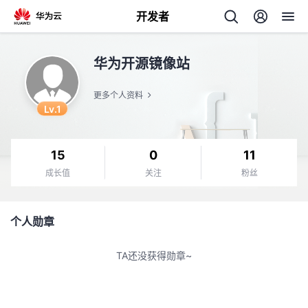
开发者
返
华为开源镜像站
回
更多个人资料
Lv.1
15
0
11
个
成长值
关注
粉丝
我
人
个人勋章
的
主
TA还没获得勋章~
开
页
发