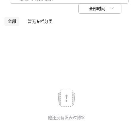
我
注
的
开
全部时间
的
Programs
发
全部
暂无专栏分类
支
者
持
学
我
堂
的
我
我
技
的
的
我
术
云
课
的
我
他还没有发表过博客
支
声
程
认
的
我