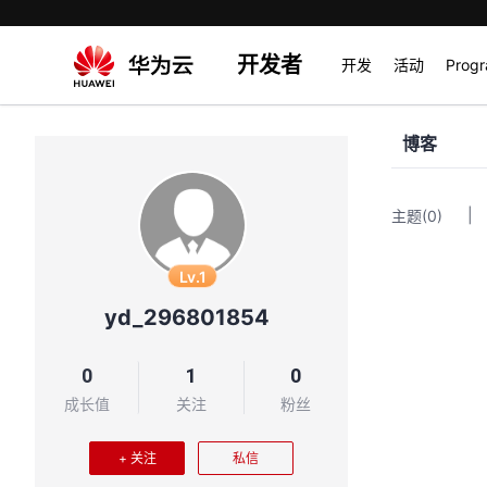
开发者
开发
活动
Prog
博客
|
主题
(0)
Lv.1
yd_296801854
0
1
0
成长值
关注
粉丝
+ 关注
私信