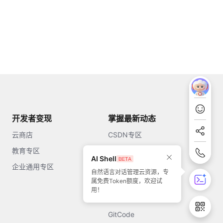
开发者变现
掌握最新动态
云商店
CSDN专区
教育专区
知乎
AI Shell
企业通用专区
开源中国
自然语言对话管理云资源，专
属免费Token额度，欢迎试
51CTO
用！
今日头条
GitCode