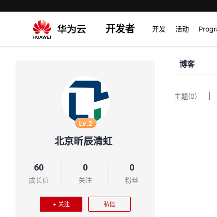
开发者
开发
活动
Prog
博客
|
主题
(0)
Lv.2
北京昕辰清虹
60
0
0
成长值
关注
粉丝
+ 关注
私信