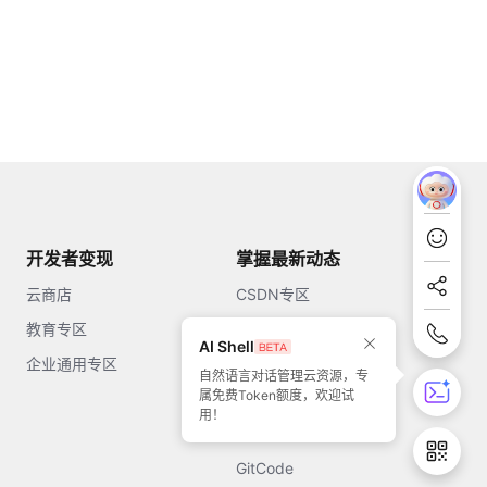
开发者变现
掌握最新动态
云商店
CSDN专区
教育专区
知乎
AI Shell
企业通用专区
开源中国
自然语言对话管理云资源，专
属免费Token额度，欢迎试
51CTO
用！
今日头条
GitCode