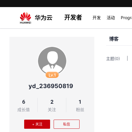
开发者
开发
活动
Prog
博客
|
主题
(0)
Lv.1
yd_236950819
6
2
1
成长值
关注
粉丝
+ 关注
私信