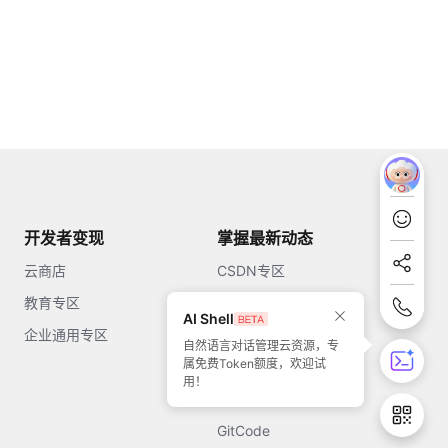
开发者变现
掌握最新动态
云商店
CSDN专区
教育专区
知乎
AI Shell
企业通用专区
开源中国
自然语言对话管理云资源，专
属免费Token额度，欢迎试
51CTO
用！
今日头条
GitCode