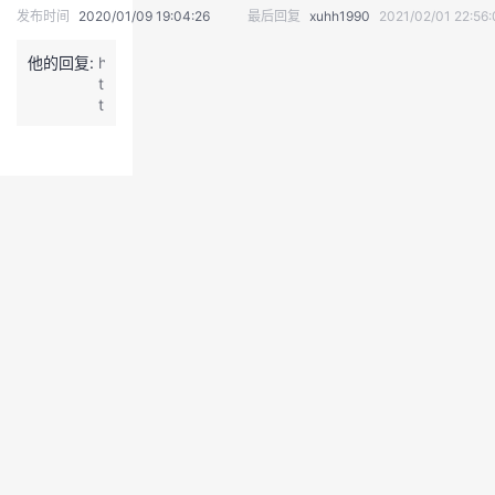
发布时间
2020/01/09 19:04:26
最后回复
xuhh1990
2021/02/01 22:56:
我
注
的
开
他的回复:
h
的
Programs
发
t
t
p
支
者
s://
b
持
学
b
s.
h
我
堂
u
a
的
我
w
我
e
i
技
的
的
我
c
l
术
云
o
课
的
我
u
d.
支
声
程
认
的
我
c
o