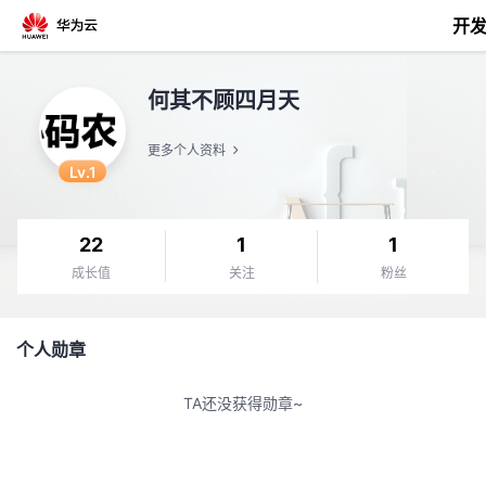
开
返
何其不顾四月天
回
更多个人资料
Lv.1
22
1
1
个
成长值
关注
粉丝
我
人
个人勋章
的
主
TA还没获得勋章~
开
页
发