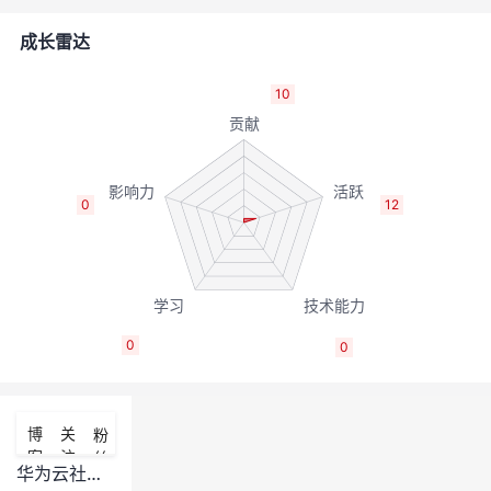
者
成长雷达
我
10
的
我
博
的
我
0
12
客
论
的
我
坛
圈
的
我
0
0
子
直
的
我
我
播
活
的
博
关
粉
客
注
丝
我
动
关
的
华为云社区内容审核规范及须知