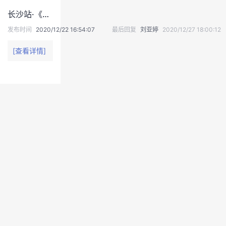
持
建
证
实
的
长沙站·《零基础WEB全栈学习训练营》第二阶段·每章随堂测验打卡帖
议
发布时间
验
收
2020/12/22 16:54:07
最后回复
刘亚婷
2020/12/27 18:00:12
[查看详情]
藏
退
出
登
录