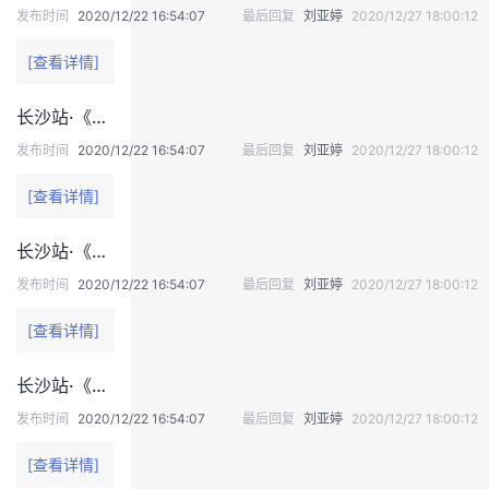
发布时间
2020/12/22 16:54:07
最后回复
刘亚婷
2020/12/27 18:00:12
我
注
的
开
[查看详情]
的
Programs
发
长沙站·《零基础WEB全栈学习训练营》第二阶段·每章随堂测验打卡帖
支
者
发布时间
2020/12/22 16:54:07
最后回复
刘亚婷
2020/12/27 18:00:12
持
学
[查看详情]
我
堂
长沙站·《零基础WEB全栈学习训练营》第二阶段·每章随堂测验打卡帖
发布时间
2020/12/22 16:54:07
最后回复
刘亚婷
2020/12/27 18:00:12
的
我
我
[查看详情]
技
的
的
我
长沙站·《零基础WEB全栈学习训练营》第二阶段·每章随堂测验打卡帖
术
云
课
的
我
发布时间
2020/12/22 16:54:07
最后回复
刘亚婷
2020/12/27 18:00:12
支
声
程
认
的
我
[查看详情]