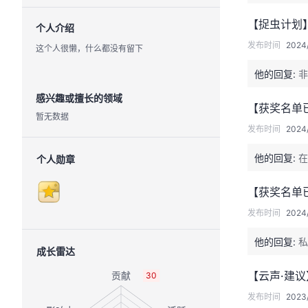
【捉虫计划
个人介绍
发布时间
2024/
这个人很懒，什么都没有留下
他的回复:
非
感兴趣或擅长的领域
【获奖名单
暂无数据
发布时间
2024/
他的回复:
在
个人勋章
发布时间
2024/
他的回复:
私
成长雷达
【云声·建
30
发布时间
2023