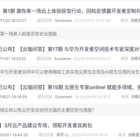
】第1期 邀你来一场云上体验捉虫行动，回帖反馈赢开发者定制
11/22 18:33:07
最后回复
Sunsiwen
2024/12/12 14:17:00
版块
训练
第一场景人脸是否有安全措施
已公布】【云咖问答】第17期 与华为开发者空间技术专家深度
11/07 19:22:52
最后回复
Sunsiwen
2024/12/09 09:22:37
版块
训练
华为开发者空间中可以使用哪些工具实现云原生应用及AI原生应用的全
08/21 09:18:36
最后回复
Sunsiwen
2024/09/09 14:18:51
版块
训练
域云和公有云在安全协同方面的主要区别与措施？
议】3月云产品建议专场，领取开发者双肩包
/03/01 19:44:30
最后回复
泽宇-Li
2023/04/19 08:18:14
版块
训练营