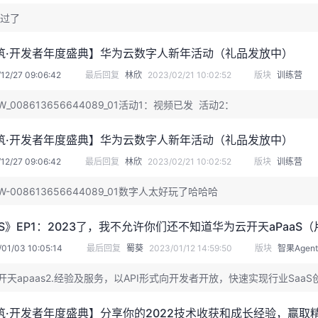
过了
筑·开发者年度盛典】华为云数字人新年活动（礼品发放中）
12/27 09:06:42
最后回复
林欣
2023/02/21 10:02:52
版块
训练营
W_008613656644089_01活动1：视频已发 活动2：
筑·开发者年度盛典】华为云数字人新年活动（礼品发放中）
12/27 09:06:42
最后回复
林欣
2023/02/21 10:02:52
版块
训练营
W-008613656644089_01数字人太好玩了哈哈哈
aS》EP1：2023了，我不允许你们还不知道华为云开天aPaaS
01/03 10:05:14
最后回复
蜀葵
2023/01/12 14:59:50
版块
智果Agen
.开天apaas2.经验及服务，以API形式向开发者开放，快速实现行业SaaS
筑·开发者年度盛典】分享你的2022技术收获和成长经验，赢取