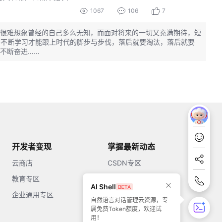
1067
106
7
很难想象曾经的自己多么无知，而面对将来的一切又充满期待，短
界需要不断学习才能跟上时代的脚步与步伐，落后就要淘汰，落后就要
不断奋进……
开发者变现
掌握最新动态
云商店
CSDN专区
教育专区
知乎
AI Shell
企业通用专区
开源中国
自然语言对话管理云资源，专
属免费Token额度，欢迎试
51CTO
用！