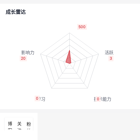
的
Programs
发
者
成长雷达
支
者
我
500
持
学
的
我
我
堂
博
的
我
20
3
的
我
客
论
的
我
我
技
的
坛
圈
的
我
的
我
0
0
术
云
子
直
的
我
课
的
我
支
声
播
活
的
程
认
的
我
博
关
粉
客
注
丝
持
建
动
关
证
实
的