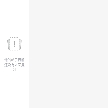
议
注
验
收
藏
他的帖子目前
还没有人回复
过