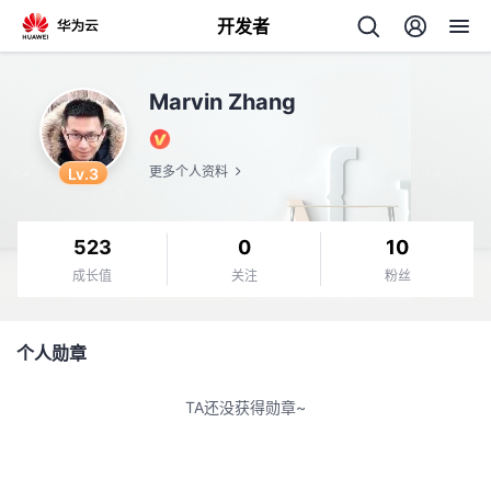
开发者
返
Marvin Zhang
回
Lv.3
更多个人资料
523
0
10
个
成长值
关注
粉丝
我
人
个人勋章
我
的
主
TA还没获得勋章~
我
的
开
页
我
的
开
发