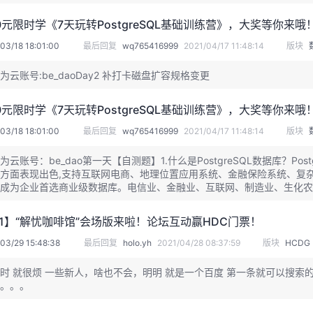
元限时学《7天玩转PostgreSQL基础训练营》，大奖等你来哦
03/18 18:01:00
最后回复
wq765416999
2021/04/17 11:48:14
版块
为云账号:be_daoDay2 补打卡磁盘扩容规格变更
元限时学《7天玩转PostgreSQL基础训练营》，大奖等你来哦
03/18 18:01:00
最后回复
wq765416999
2021/04/17 11:48:14
版块
为云账号：be_dao第一天【自测题】1.什么是PostgreSQL数据库？P
方面表现出色,支持互联网电商、地理位置应用系统、金融保险系统、复杂
成为企业首选商业级数据库。电信业、金融业、互联网、制造业、生化农业等各个行
完全免费的，以后业务选择数据库时又多了一个选择。b、对自己以后技
021】“解忧咖啡馆”会场版来啦！论坛互动赢HDC门票！
03/29 15:48:38
最后回复
holo.yh
2021/04/28 08:37:59
版块
HCDG
时 就很烦 一些新人，啥也不会，明明 就是一个百度 第一条就可以搜
。。。