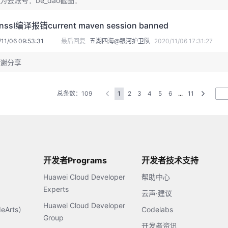
为云账号：be_dao截图：
penssl编译报错current maven session banned
11/06 09:53:31
最后回复
五湖四海@银河护卫队
2020/11/06 17:31:27
谢分享
总条数：109
1
2
3
4
5
6
...
11
开发者Programs
开发者技术支持
Huawei Cloud Developer
帮助中心
Experts
云声·建议
Huawei Cloud Developer
Arts）
Codelabs
Group
开发者资讯