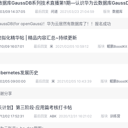
据库GaussDB系列技术直播第1期—认识华为云数据库Gauss
03/09 14:37:05
最后回复
问道
2021/03/23 21:04:59
版块
数据库
aussDB(for openGauss)！华为云居然有数据库了！！报名成功
 虚拟化精华帖 | 精品内容汇总~持续更新
10/09 16:07:01
最后回复
米
2021/02/05 10:59:12
版块
鲲鹏BoostKit
ubernetes发展历史
/02/05 09:00:00
最后回复
米
2021/02/05 10:43:39
版块
鲲鹏BoostKi
谢分享
成长计划】第三阶段·应用篇考核打卡帖
12/02 17:52:31
最后回复
ABK
2020/12/31 16:21:02
版块
训练营