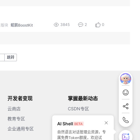
3845
2
0
版块
鲲鹏BoostKit
跳转
开发者变现
掌握最新动态
云商店
CSDN专区
教育专区
知乎
AI Shell
企业通用专区
开源中国
自然语言对话管理云资源，专
属免费Token额度，欢迎试
51CTO