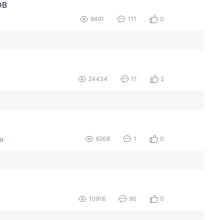
DB
9491
111
0
24434
11
2
6208
1
0
t
10916
90
0