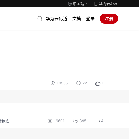
中国站
华为云App
华为云码道
文档
登录
注册
10555
22
1
！
16601
395
4
数据库