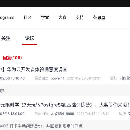
rograms
社区
学堂
大赛
支持
茶思屋
关注
论坛
回复
(109)
中】华为云开发者体验满意度调查
09/06 15:10:48
最后回复
power11
2021/09/28 08:42:31
版块
训练营
啦
元限时学《7天玩转PostgreSQL基础训练营》，大奖等你来哦
03/18 18:01:00
最后回复
wq765416999
2021/04/17 11:48:14
版块
ay03 打卡手动创建备份，并回复到规定时间点