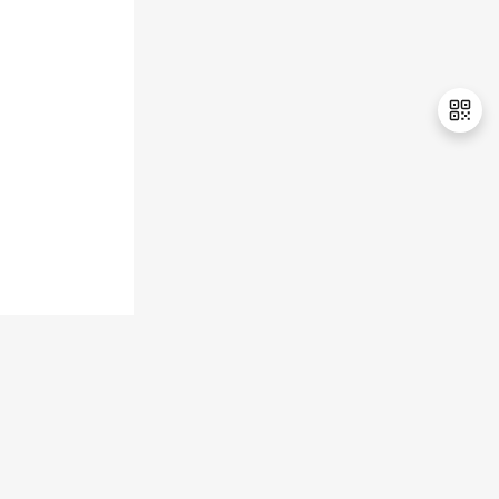
持
建
证
实
的
议
验
收
藏
退
出
登
录