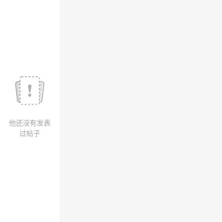
我
注
的
开
的
Programs
发
支
者
持
学
我
堂
他还没有发表
的
我
我
过帖子
技
的
的
我
术
云
课
的
我
支
声
程
认
的
我