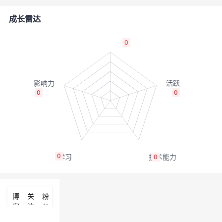
者
成长雷达
我
0
的
我
博
的
我
0
0
客
论
的
我
坛
圈
的
我
0
0
子
直
的
我
我
播
活
的
博
关
粉
客
注
丝
我
动
关
的