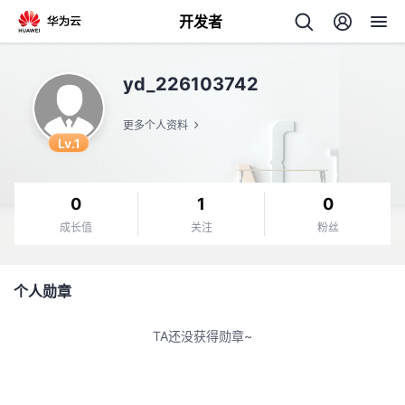
开发者
返
yd_226103742
回
更多个人资料
Lv.1
0
1
0
个
成长值
关注
粉丝
我
人
个人勋章
的
主
TA还没获得勋章~
开
页
发