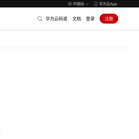
中国站
华为云App
华为云码道
文档
登录
注册
子