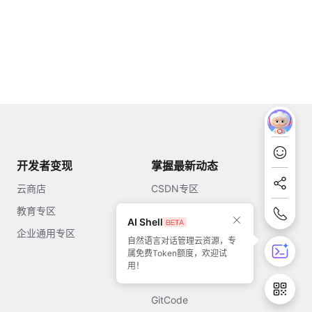
开发者变现
掌握最新动态
云商店
CSDN专区
教育专区
知乎
AI Shell
企业通用专区
开源中国
自然语言对话管理云资源，专
属免费Token额度，欢迎试
51CTO
用！
今日头条
GitCode