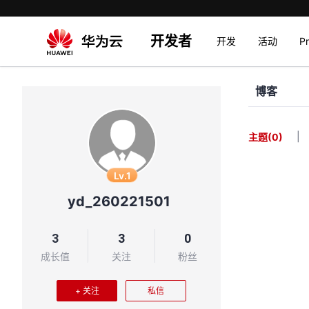
开发者
开发
活动
P
博客
|
主题
(0)
Lv.1
yd_260221501
3
3
0
成长值
关注
粉丝
+ 关注
私信