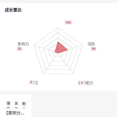
者
成长雷达
我
520
的
我
博
的
我
20
99
客
论
的
我
坛
圈
的
我
0
0
子
直
的
我
我
播
活
的
博
关
粉
客
注
丝
我
动
关
的
【案例分享】从切片到诊断报告：华为云医疗AI使能平台结直肠癌病理模型训练与推理全流程实录