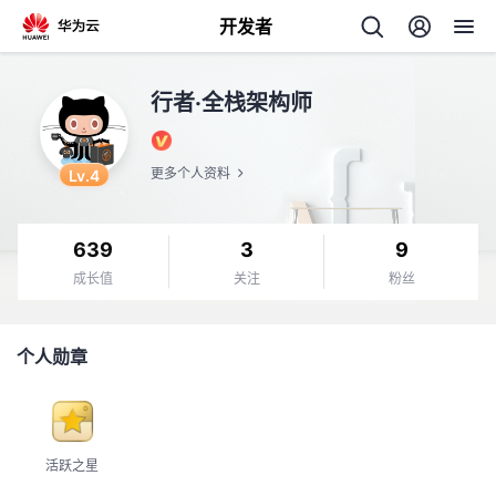
开发者
返
行者·全栈架构师
回
Lv.4
更多个人资料
639
3
9
个
成长值
关注
粉丝
我
人
个人勋章
的
主
开
页
活跃之星
发