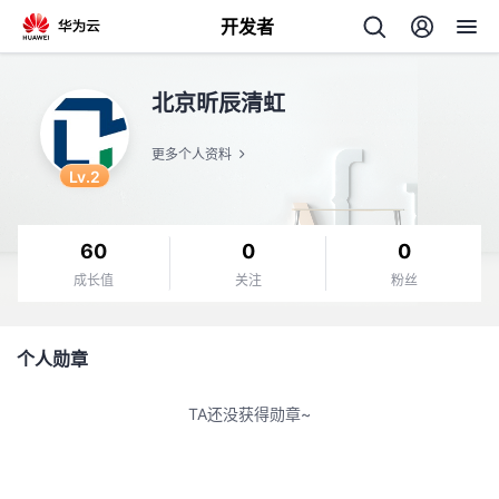
开发者
返
北京昕辰清虹
回
更多个人资料
Lv.2
60
0
0
个
成长值
关注
粉丝
我
人
个人勋章
我
的
主
TA还没获得勋章~
我
的
开
页
我
的
开
发