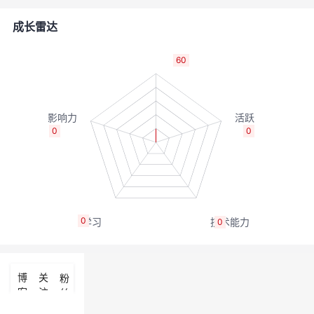
的
Programs
发
者
成长雷达
支
者
我
60
持
学
的
我
我
堂
博
的
我
0
0
的
我
客
论
的
我
我
技
的
坛
圈
的
我
的
我
0
0
术
云
子
直
的
我
课
的
我
支
声
播
活
的
程
认
的
我
博
关
粉
客
注
丝
持
建
动
关
证
实
的