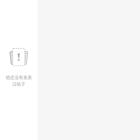
议
注
验
收
藏
他还没有发表
过帖子