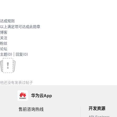
达成规则
以上满足
项可达成此勋章
博客
关注
粉丝
论坛
主题
(0)
|
回复
(0)
他还没有发表过帖子
华为云App
开发资源
售前咨询热线
API Explorer