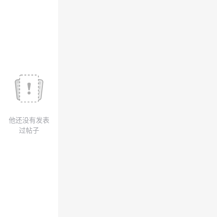
我
注
的
开
的
Programs
发
支
者
持
学
我
堂
他还没有发表
的
我
我
过帖子
技
的
的
我
术
云
课
的
我
支
声
程
认
的
我