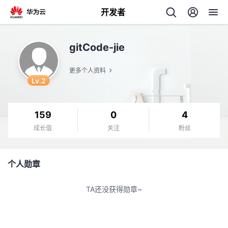
开发者
返
gitCode-jie
回
更多个人资料
Lv.2
159
0
4
个
成长值
关注
粉丝
我
人
个人勋章
的
主
TA还没获得勋章~
开
页
发