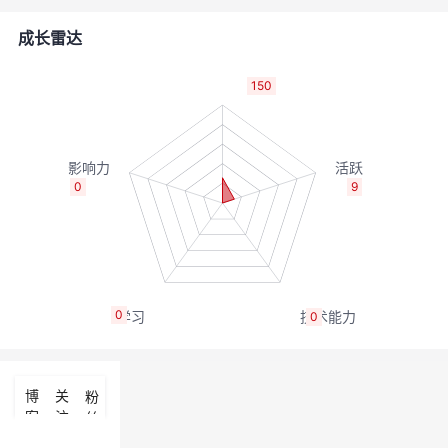
者
成长雷达
我
150
的
我
博
的
我
0
9
客
论
的
我
坛
圈
的
我
0
0
子
直
的
我
我
播
活
的
博
关
粉
客
注
丝
我
动
关
的