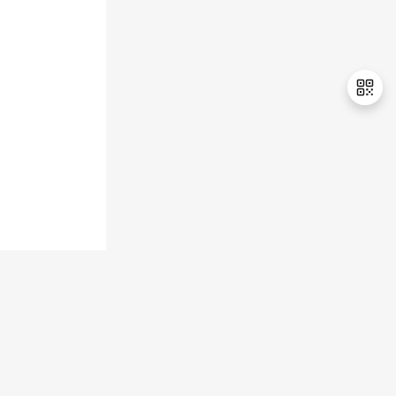
持
建
证
实
的
议
验
收
藏
退
出
登
录