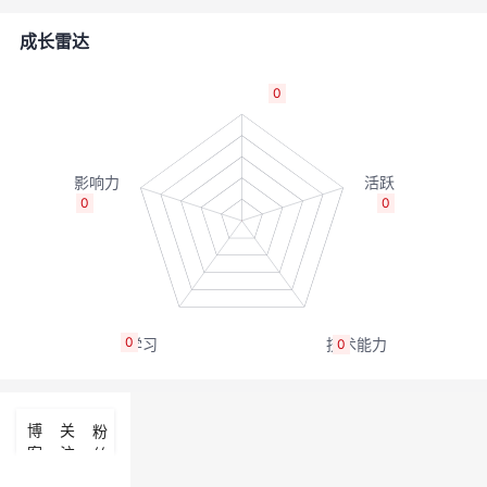
的
Programs
发
者
成长雷达
支
者
我
0
持
学
的
我
我
堂
博
的
我
0
0
的
我
客
论
的
我
我
技
的
坛
圈
的
我
的
我
0
0
术
云
子
直
的
我
课
的
我
支
声
播
活
的
程
认
的
我
博
关
粉
客
注
丝
持
建
动
关
证
实
的