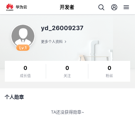
开发者
返
yd_26009237
回
更多个人资料
Lv.1
0
0
0
个
成长值
关注
粉丝
我
人
个人勋章
我
的
主
TA还没获得勋章~
我
的
开
页
我
的
开
发