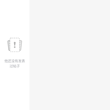
议
注
验
收
藏
他还没有发表
过帖子